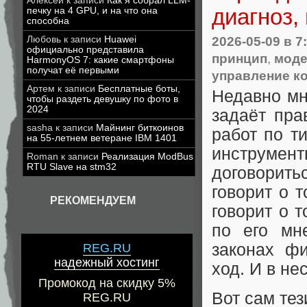
Алексей
к записи
Как я собрал LLM-
диагноз,
печку на 4 GPU, и на что она
способна
2026-05-09
в 7
Любовь
к записи
Huawei
официально представила
принцип
,
моде
HarmonyOS 7: какие смартфоны
получат её первыми
управление к
Артем
к записи
Бесплатные боты,
Недавно мн
чтобы раздеть девушку по фото в
2024
задаёт пра
sasha
к записи
Майнинг биткоинов
работ по т
на 55-летнем ветеране IBM 1401
инструме
Roman
к записи
Реализация ModBus
RTU Slave на stm32
договорить
говорит о 
РЕКОМЕНДУЕМ
говорит о т
по его мн
законах фи
REG.RU
надежный хостинг
ход. И в н
Промокод на скидку 5%
Вот сам тез
REG.RU