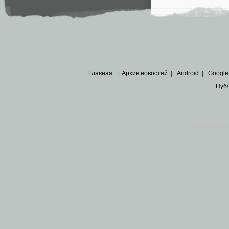
Главная
|
Архив новостей
|
Android
|
Google
Пуб
Все пра
Основными материалами сайта являются
архивные ко