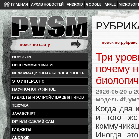
ГЛАВНАЯ
АРХИВ НОВОСТЕЙ
ANDROID
GOOGLE
APPLE
MICROSOF
РУБРИК
Три уров
НОВОСТИ
ПРОГРАММИРОВАНИЕ
почему н
ИНФОРМАЦИОННАЯ БЕЗОПАСНОСТЬ
биологич
ЭТО ИНТЕРЕСНО
НАУЧНО-ПОПУЛЯРНОЕ
2026-05-20
в 2
ГАДЖЕТЫ И УСТРОЙСТВА ДЛЯ ГИКОВ
модель 4f
,
умв
ТЕКУЧКА
Когда два 
JAVASCRIPT
и того же
DIY ИЛИ СДЕЛАЙ САМ
коммуникац
ГАДЖЕТЫ
Иногда это
ANDROID