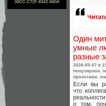
39CC-C72F-6342-560A
Читат
Один мит
умные лю
разные з
2026-05-07
в 1
популярное
,
п
проектами
,
эн
Если вы р
что коллег
реальности
о том, по