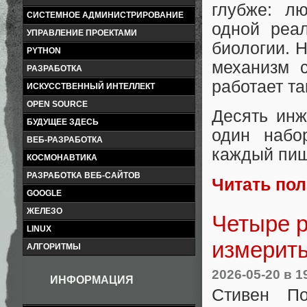
глубже: л
СИСТЕМНОЕ АДМИНИСТРИРОВАНИЕ
одной реал
УПРАВЛЕНИЕ ПРОЕКТАМИ
биологии. 
PYTHON
механизм 
РАЗРАБОТКА
работает та
ИСКУССТВЕННЫЙ ИНТЕЛЛЕКТ
OPEN SOURCE
Десять инж
БУДУЩЕЕ ЗДЕСЬ
один набо
ВЕБ-РАЗРАБОТКА
каждый пиш
КОСМОНАВТИКА
РАЗРАБОТКА ВЕБ-САЙТОВ
Читать по
GOOGLE
ЖЕЛЕЗО
Четыре р
LINUX
измерить
АЛГОРИТМЫ
2026-05-20
в 1
ИНФОРМАЦИЯ
Стивен П