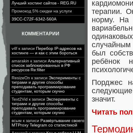
кардиомо
Лучший хостинг сайтов - REG.RU
терапии. О
Промокод 5% скидки на услуги
норму. На
39CC-C72F-6342-560A
вариабель
КОММЕНТАРИИ
одинаковы
случайным 
v4f
к записи
Перебор IP-адресов на
был собств
хостинге — и как с этим бороться
ребёнок н
amarakin
к записи
Альтернативный
список заблокированных в РФ
психологич
ресурсов Re:filter
ResizeOn
к записи
Эксперименты с
Порджес н
тиграми и другие способы
преподавать программирование
следующие
студентам, которым скучно
значит.
Text2Vid
к записи
Эксперименты с
тиграми и другие способы
преподавать программирование
Читать по
студентам, которым скучно
всым
к записи
Развёртывание своего
MTProxy Telegram со статистикой
Термоди