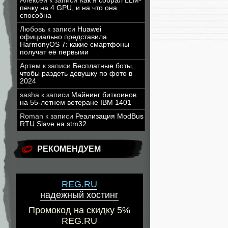
Алексей
к записи
Как я собрал LLM-
печку на 4 GPU, и на что она
способна
Любовь
к записи
Huawei
официально представила
HarmonyOS 7: какие смартфоны
получат её первыми
Артем
к записи
Бесплатные боты,
чтобы раздеть девушку по фото в
2024
sasha
к записи
Майнинг биткоинов
на 55-летнем ветеране IBM 1401
Roman
к записи
Реализация ModBus
RTU Slave на stm32
РЕКОМЕНДУЕМ
REG.RU
надежный хостинг
Промокод на скидку 5%
REG.RU