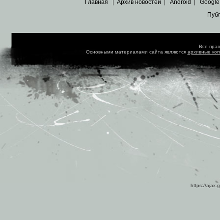
Главная
|
Архив новостей
|
Android
|
Google
Пуб
Все пра
Основными материалами сайта являются
архивные ко
https://ajax.