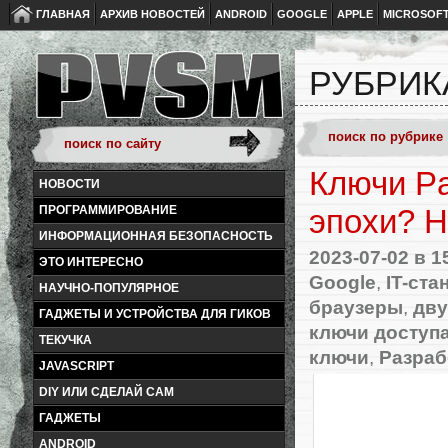
ГЛАВНАЯ
АРХИВ НОВОСТЕЙ
ANDROID
GOOGLE
APPLE
MICROSOF
РУБРИК
Ключи P
НОВОСТИ
ПРОГРАММИРОВАНИЕ
эпохи? 
ИНФОРМАЦИОННАЯ БЕЗОПАСНОСТЬ
2023-07-02
в 1
ЭТО ИНТЕРЕСНО
Google
,
IT-ста
НАУЧНО-ПОПУЛЯРНОЕ
браузеры
,
дву
ГАДЖЕТЫ И УСТРОЙСТВА ДЛЯ ГИКОВ
ключи доступ
ТЕКУЧКА
ключи
,
Разраб
JAVASCRIPT
DIY ИЛИ СДЕЛАЙ САМ
ГАДЖЕТЫ
ANDROID