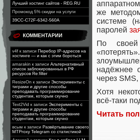
аппаратном
Лучший хостинг сайтов - REG.RU
же методом
Промокод 5% скидки на услуги
системе (
39CC-C72F-6342-560A
паролей
за
КОММЕНТАРИИ
По своей
«потеря
v4f
к записи
Перебор IP-адресов на
хостинге — и как с этим бороться
злоумышлен
amarakin
к записи
Альтернативный
надёжнее 
список заблокированных в РФ
ресурсов Re:filter
через SMS,
ResizeOn
к записи
Эксперименты с
тиграми и другие способы
Хотя неко
преподавать программирование
студентам, которым скучно
всё-таки п
Text2Vid
к записи
Эксперименты с
тиграми и другие способы
Читать по
преподавать программирование
студентам, которым скучно
всым
к записи
Развёртывание своего
MTProxy Telegram со статистикой