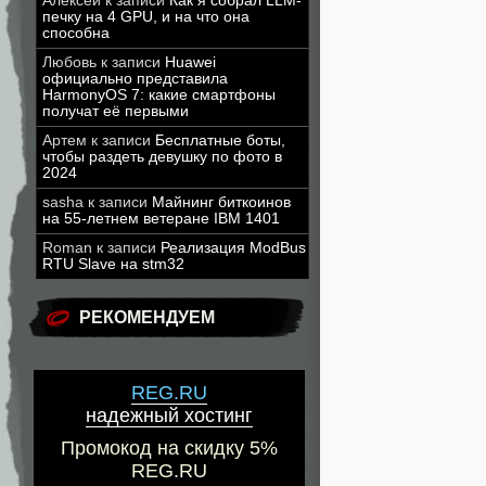
Алексей
к записи
Как я собрал LLM-
печку на 4 GPU, и на что она
способна
Любовь
к записи
Huawei
официально представила
HarmonyOS 7: какие смартфоны
получат её первыми
Артем
к записи
Бесплатные боты,
чтобы раздеть девушку по фото в
2024
sasha
к записи
Майнинг биткоинов
на 55-летнем ветеране IBM 1401
Roman
к записи
Реализация ModBus
RTU Slave на stm32
РЕКОМЕНДУЕМ
REG.RU
надежный хостинг
Промокод на скидку 5%
REG.RU