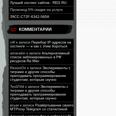
Лучший хостинг сайтов - REG.RU
Промокод 5% скидки на услуги
39CC-C72F-6342-560A
КОММЕНТАРИИ
v4f
к записи
Перебор IP-адресов на
хостинге — и как с этим бороться
amarakin
к записи
Альтернативный
список заблокированных в РФ
ресурсов Re:filter
ResizeOn
к записи
Эксперименты с
тиграми и другие способы
преподавать программирование
студентам, которым скучно
Text2Vid
к записи
Эксперименты с
тиграми и другие способы
преподавать программирование
студентам, которым скучно
всым
к записи
Развёртывание своего
MTProxy Telegram со статистикой