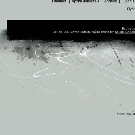
Главная
|
Архив новостей
|
Android
|
Google
Пуб
Все пра
Основными материалами сайта являются
архивные ко
https://ajax.