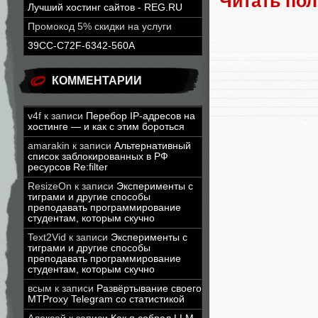
Читать по
Лучший хостинг сайтов - REG.RU
Промокод 5% скидки на услуги
39CC-C72F-6342-560A
КОММЕНТАРИИ
v4f
к записи
Перебор IP-адресов на
хостинге — и как с этим бороться
amarakin
к записи
Альтернативный
список заблокированных в РФ
ресурсов Re:filter
ResizeOn
к записи
Эксперименты с
тиграми и другие способы
преподавать программирование
студентам, которым скучно
Text2Vid
к записи
Эксперименты с
тиграми и другие способы
преподавать программирование
студентам, которым скучно
всым
к записи
Развёртывание своего
MTProxy Telegram со статистикой