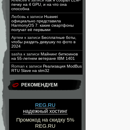
Алексей
к записи
Как я собрал LLM-
печку на 4 GPU, и на что она
способна
Любовь
к записи
Huawei
официально представила
HarmonyOS 7: какие смартфоны
получат её первыми
Артем
к записи
Бесплатные боты,
чтобы раздеть девушку по фото в
2024
sasha
к записи
Майнинг биткоинов
на 55-летнем ветеране IBM 1401
Roman
к записи
Реализация ModBus
RTU Slave на stm32
РЕКОМЕНДУЕМ
REG.RU
надежный хостинг
Промокод на скидку 5%
REG.RU