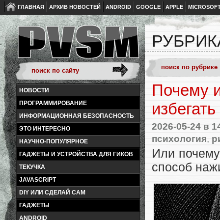
ГЛАВНАЯ
АРХИВ НОВОСТЕЙ
ANDROID
GOOGLE
APPLE
MICROSOF
РУБРИК
Почему и
НОВОСТИ
ПРОГРАММИРОВАНИЕ
избегать
ИНФОРМАЦИОННАЯ БЕЗОПАСНОСТЬ
2026-05-24
в 1
ЭТО ИНТЕРЕСНО
психология
,
р
НАУЧНО-ПОПУЛЯРНОЕ
Или почему
ГАДЖЕТЫ И УСТРОЙСТВА ДЛЯ ГИКОВ
способ
наж
ТЕКУЧКА
JAVASCRIPT
DIY ИЛИ СДЕЛАЙ САМ
ГАДЖЕТЫ
ANDROID