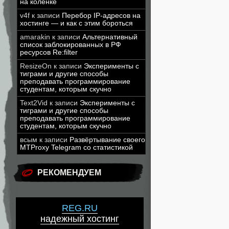
на коленке
v4f
к записи
Перебор IP-адресов на
хостинге — и как с этим бороться
amarakin
к записи
Альтернативный
список заблокированных в РФ
ресурсов Re:filter
ResizeOn
к записи
Эксперименты с
тиграми и другие способы
преподавать программирование
студентам, которым скучно
Text2Vid
к записи
Эксперименты с
тиграми и другие способы
преподавать программирование
студентам, которым скучно
всым
к записи
Развёртывание своего
MTProxy Telegram со статистикой
РЕКОМЕНДУЕМ
REG.RU
надежный хостинг