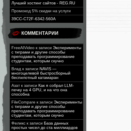
Лучший хостинг сайтов - REG.RU
Промокод 5% скидки на услуги
39CC-C72F-6342-560A
КОММЕНТАРИИ
FreeAIVideo
к записи
Эксперименты
с тиграми и другие способы
преподавать программирование
студентам, которым скучно
Влад
к записи
NAVIS —
многоцелевой быстросборный
беспилотный катамаран
Азат
к записи
Как я собрал LLM-
печку на 4 GPU, и на что она
способна
FileCompare
к записи
Эксперименты
с тиграми и другие способы
преподавать программирование
студентам, которым скучно
Феликс
к записи
База данных
простых чисел до ста миллиардов