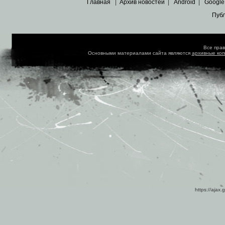
Главная
|
Архив новостей
|
Android
|
Google
Пуб
Все пра
Основными материалами сайта являются
архивные ко
https://ajax.