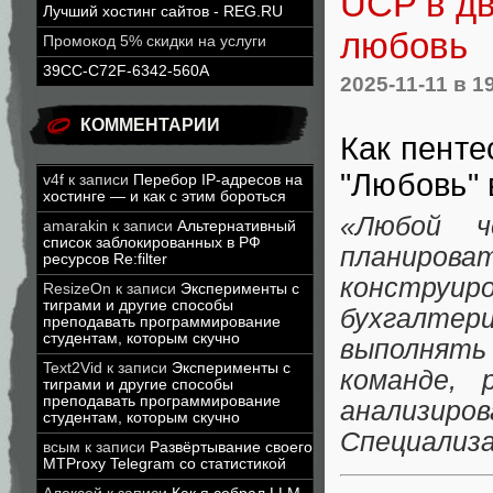
UCP в дв
Лучший хостинг сайтов - REG.RU
любовь
Промокод 5% скидки на услуги
39CC-C72F-6342-560A
2025-11-11
в 1
КОММЕНТАРИИ
Как пенте
"Любовь"
v4f
к записи
Перебор IP-адресов на
хостинге — и как с этим бороться
«Любой ч
amarakin
к записи
Альтернативный
список заблокированных в РФ
планиро
ресурсов Re:filter
конструи
ResizeOn
к записи
Эксперименты с
тиграми и другие способы
бухгалтер
преподавать программирование
студентам, которым скучно
выполнять
Text2Vid
к записи
Эксперименты с
команде, 
тиграми и другие способы
преподавать программирование
анализиро
студентам, которым скучно
Специализа
всым
к записи
Развёртывание своего
MTProxy Telegram со статистикой