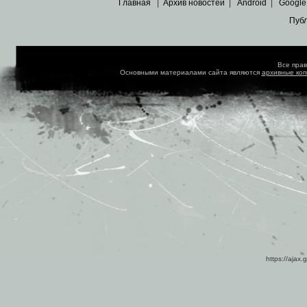
Главная
|
Архив новостей
|
Android
|
Google
Пуб
Все пра
Основными материалами сайта являются
архивные ко
https://ajax.