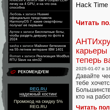
Алексей
к записи
Как я собрал LLM-
Hack Time 
печку на 4 GPU, и на что она
способна
Любовь
к записи
Huawei
официально представила
Читать п
HarmonyOS 7: какие смартфоны
получат её первыми
Артем
к записи
Бесплатные боты,
чтобы раздеть девушку по фото в
АНТИхруп
2024
sasha
к записи
Майнинг биткоинов
карьеры 
на 55-летнем ветеране IBM 1401
Roman
к записи
Реализация ModBus
теперь в
RTU Slave на stm32
2025-01-07
в 1
РЕКОМЕНДУЕМ
Давайте че
тебе хочет
REG.RU
Большинств
надежный хостинг
кто на рабо
Промокод на скидку 5%
Читать по
REG.RU