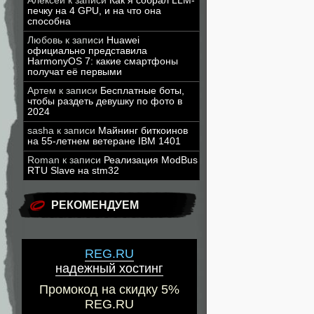
Алексей
к записи
Как я собрал LLM-
печку на 4 GPU, и на что она
способна
Любовь
к записи
Huawei
официально представила
HarmonyOS 7: какие смартфоны
получат её первыми
Артем
к записи
Бесплатные боты,
чтобы раздеть девушку по фото в
2024
sasha
к записи
Майнинг биткоинов
на 55-летнем ветеране IBM 1401
Roman
к записи
Реализация ModBus
RTU Slave на stm32
РЕКОМЕНДУЕМ
REG.RU
надежный хостинг
Промокод на скидку 5%
REG.RU