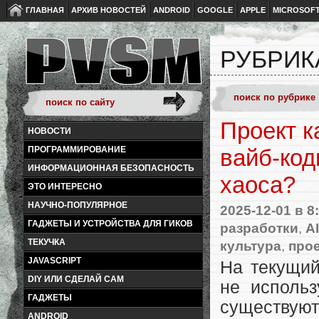
ГЛАВНАЯ
АРХИВ НОВОСТЕЙ
ANDROID
GOOGLE
APPLE
MICROSOF
РУБРИК
Проект к
НОВОСТИ
ПРОГРАММИРОВАНИЕ
вайб-код
ИНФОРМАЦИОННАЯ БЕЗОПАСНОСТЬ
хаоса?
ЭТО ИНТЕРЕСНО
НАУЧНО-ПОПУЛЯРНОЕ
2025-12-01
в 8
ГАДЖЕТЫ И УСТРОЙСТВА ДЛЯ ГИКОВ
разработки
,
A
ТЕКУЧКА
культура
,
прое
JAVASCRIPT
На текущий
DIY ИЛИ СДЕЛАЙ САМ
не использ
ГАДЖЕТЫ
существуют
ANDROID