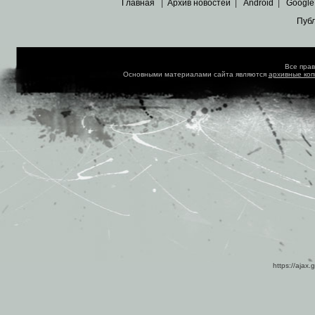
Главная
|
Архив новостей
|
Android
|
Google
Пуб
Все пра
Основными материалами сайта являются
архивные ко
https://ajax.