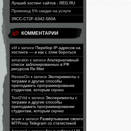
Лучший хостинг сайтов - REG.RU
Промокод 5% скидки на услуги
39CC-C72F-6342-560A
КОММЕНТАРИИ
v4f
к записи
Перебор IP-адресов на
хостинге — и как с этим бороться
amarakin
к записи
Альтернативный
список заблокированных в РФ
ресурсов Re:filter
ResizeOn
к записи
Эксперименты с
тиграми и другие способы
преподавать программирование
студентам, которым скучно
Text2Vid
к записи
Эксперименты с
тиграми и другие способы
преподавать программирование
студентам, которым скучно
всым
к записи
Развёртывание своего
MTProxy Telegram со статистикой