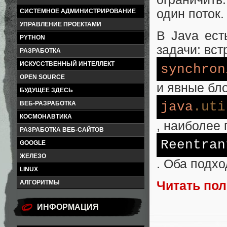
один поток.
СИСТЕМНОЕ АДМИНИСТРИРОВАНИЕ
УПРАВЛЕНИЕ ПРОЕКТАМИ
В Java ест
PYTHON
задачи: вс
РАЗРАБОТКА
ИСКУССТВЕННЫЙ ИНТЕЛЛЕКТ
synchron
OPEN SOURCE
и явные бло
БУДУЩЕЕ ЗДЕСЬ
java
.uti
ВЕБ-РАЗРАБОТКА
КОСМОНАВТИКА
, наиболее
РАЗРАБОТКА ВЕБ-САЙТОВ
Reentran
GOOGLE
ЖЕЛЕЗО
. Оба подх
LINUX
Читать по
АЛГОРИТМЫ
ИНФОРМАЦИЯ