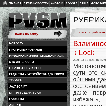
ГЛАВНАЯ
АРХИВ НОВОСТЕЙ
ANDROID
GOOGLE
APPLE
MICROSOF
РУБРИК
Взаимное
НОВОСТИ
ПРОГРАММИРОВАНИЕ
к Lock
ИНФОРМАЦИОННАЯ БЕЗОПАСНОСТЬ
2026-03-12
в 21:15
, руб
ЭТО ИНТЕРЕСНО
Многопоточ
НАУЧНО-ПОПУЛЯРНОЕ
сути это с
ГАДЖЕТЫ И УСТРОЙСТВА ДЛЯ ГИКОВ
общими дан
ТЕКУЧКА
состоянием 
JAVASCRIPT
даже повр
DIY ИЛИ СДЕЛАЙ САМ
избежать,
ГАДЖЕТЫ
ограничить
ANDROID