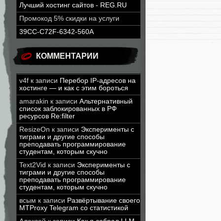
Лучший хостинг сайтов - REG.RU
Промокод 5% скидки на услуги
39CC-C72F-6342-560A
КОММЕНТАРИИ
v4f
к записи
Перебор IP-адресов на
хостинге — и как с этим бороться
amarakin
к записи
Альтернативный
список заблокированных в РФ
ресурсов Re:filter
ResizeOn
к записи
Эксперименты с
тиграми и другие способы
преподавать программирование
студентам, которым скучно
Text2Vid
к записи
Эксперименты с
тиграми и другие способы
преподавать программирование
студентам, которым скучно
всым
к записи
Развёртывание своего
MTProxy Telegram со статистикой