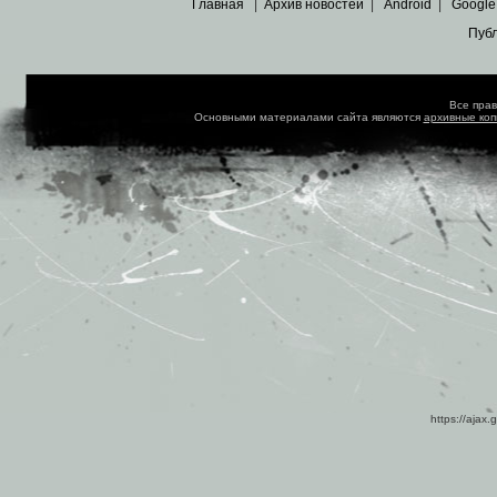
Главная
|
Архив новостей
|
Android
|
Google
Пуб
Все пра
Основными материалами сайта являются
архивные ко
https://ajax.