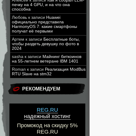
Алексей
к записи
Как я собрал LLM-
печку на 4 GPU, и на что она
способна
Любовь
к записи
Huawei
официально представила
HarmonyOS 7: какие смартфоны
получат её первыми
Артем
к записи
Бесплатные боты,
чтобы раздеть девушку по фото в
2024
sasha
к записи
Майнинг биткоинов
на 55-летнем ветеране IBM 1401
Roman
к записи
Реализация ModBus
RTU Slave на stm32
РЕКОМЕНДУЕМ
REG.RU
надежный хостинг
Промокод на скидку 5%
REG.RU