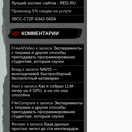
Лучший хостинг сайтов - REG.RU
Промокод 5% скидки на услуги
39CC-C72F-6342-560A
КОММЕНТАРИИ
FreeAIVideo
к записи
Эксперименты
с тиграми и другие способы
преподавать программирование
студентам, которым скучно
Влад
к записи
NAVIS —
многоцелевой быстросборный
беспилотный катамаран
Азат
к записи
Как я собрал LLM-
печку на 4 GPU, и на что она
способна
FileCompare
к записи
Эксперименты
с тиграми и другие способы
преподавать программирование
студентам, которым скучно
Феликс
к записи
База данных
простых чисел до ста миллиардов