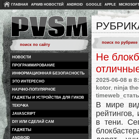
ГЛАВНАЯ
АРХИВ НОВОСТЕЙ
ANDROID
GOOGLE
APPLE
MICROSOF
РУБРИК
Не блокб
НОВОСТИ
ПРОГРАММИРОВАНИЕ
отличные
ИНФОРМАЦИОННАЯ БЕЗОПАСНОСТЬ
2025-06-08
в 8
ЭТО ИНТЕРЕСНО
kotor
,
ninja th
НАУЧНО-ПОПУЛЯРНОЕ
timeweb_стат
ГАДЖЕТЫ И УСТРОЙСТВА ДЛЯ ГИКОВ
В мире вид
ТЕКУЧКА
рейтингов,
JAVASCRIPT
в тени. Се
DIY ИЛИ СДЕЛАЙ САМ
блокбасте
ГАДЖЕТЫ
ANDROID