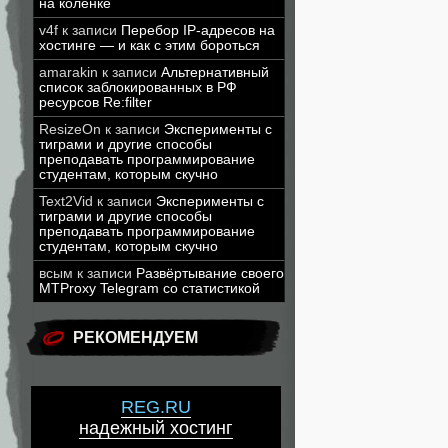
на коленке
v4f
к записи
Перебор IP-адресов на
хостинге — и как с этим бороться
amarakin
к записи
Альтернативный
список заблокированных в РФ
ресурсов Re:filter
ResizeOn
к записи
Эксперименты с
тиграми и другие способы
преподавать программирование
студентам, которым скучно
Text2Vid
к записи
Эксперименты с
тиграми и другие способы
преподавать программирование
студентам, которым скучно
всым
к записи
Развёртывание своего
MTProxy Telegram со статистикой
РЕКОМЕНДУЕМ
REG.RU
надежный хостинг