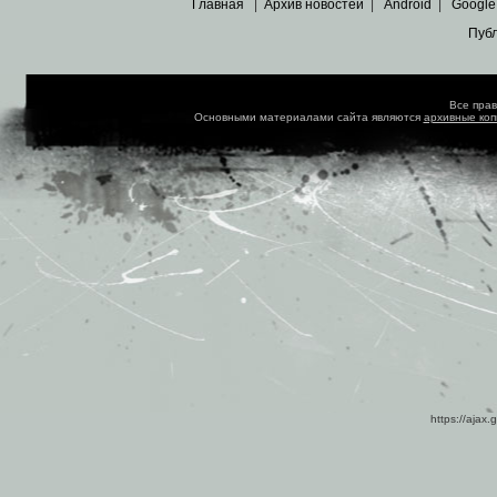
Главная
|
Архив новостей
|
Android
|
Google
Пуб
Все пра
Основными материалами сайта являются
архивные ко
https://ajax.