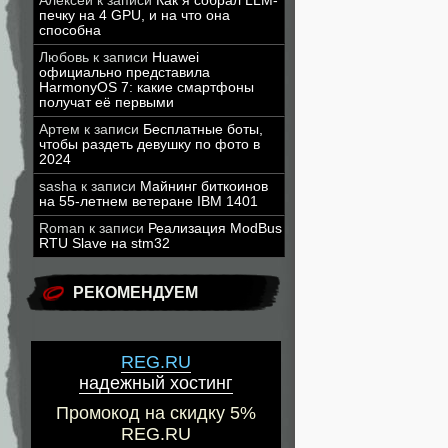
Алексей
к записи
Как я собрал LLM-
печку на 4 GPU, и на что она
способна
Любовь
к записи
Huawei
официально представила
HarmonyOS 7: какие смартфоны
получат её первыми
Артем
к записи
Бесплатные боты,
чтобы раздеть девушку по фото в
2024
sasha
к записи
Майнинг биткоинов
на 55-летнем ветеране IBM 1401
Roman
к записи
Реализация ModBus
RTU Slave на stm32
РЕКОМЕНДУЕМ
REG.RU
надежный хостинг
Промокод на скидку 5%
REG.RU