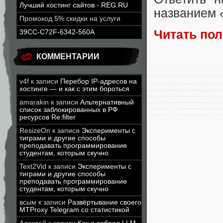
Лучший хостинг сайтов - REG.RU
названием «
Промокод 5% скидки на услуги
Читать по
39CC-C72F-6342-560A
КОММЕНТАРИИ
v4f
к записи
Перебор IP-адресов на
хостинге — и как с этим бороться
amarakin
к записи
Альтернативный
список заблокированных в РФ
ресурсов Re:filter
ResizeOn
к записи
Эксперименты с
тиграми и другие способы
преподавать программирование
студентам, которым скучно
Text2Vid
к записи
Эксперименты с
тиграми и другие способы
преподавать программирование
студентам, которым скучно
всым
к записи
Развёртывание своего
MTProxy Telegram со статистикой