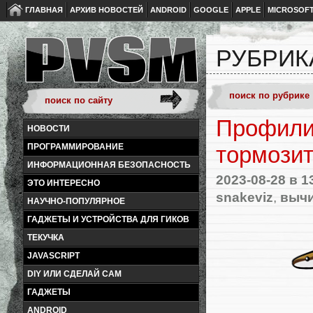
ГЛАВНАЯ
АРХИВ НОВОСТЕЙ
ANDROID
GOOGLE
APPLE
MICROSOF
РУБРИК
Профилир
НОВОСТИ
ПРОГРАММИРОВАНИЕ
тормозит
ИНФОРМАЦИОННАЯ БЕЗОПАСНОСТЬ
2023-08-28
в 1
ЭТО ИНТЕРЕСНО
snakeviz
,
вычи
НАУЧНО-ПОПУЛЯРНОЕ
ГАДЖЕТЫ И УСТРОЙСТВА ДЛЯ ГИКОВ
ТЕКУЧКА
JAVASCRIPT
DIY ИЛИ СДЕЛАЙ САМ
ГАДЖЕТЫ
ANDROID