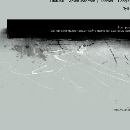
Главная
|
Архив новостей
|
Android
|
Google
Пуб
Все пра
Основными материалами сайта являются
архивные ко
https://ajax.