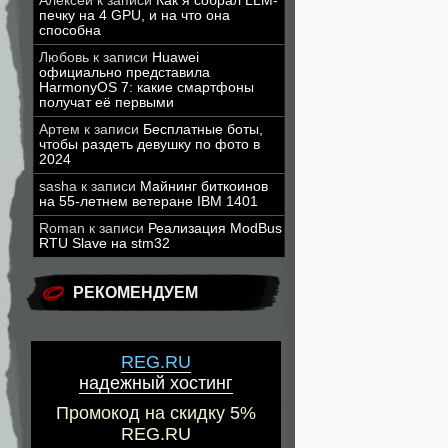
Алексей
к записи
Как я собрал LLM-
печку на 4 GPU, и на что она
способна
Любовь
к записи
Huawei
официально представила
HarmonyOS 7: какие смартфоны
получат её первыми
Артем
к записи
Бесплатные боты,
чтобы раздеть девушку по фото в
2024
sasha
к записи
Майнинг биткоинов
на 55-летнем ветеране IBM 1401
Roman
к записи
Реализация ModBus
RTU Slave на stm32
РЕКОМЕНДУЕМ
REG.RU
надежный хостинг
Промокод на скидку 5%
REG.RU