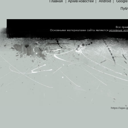
Главная
|
Архив новостей
|
Android
|
Google
Пуб
Все пра
Основными материалами сайта являются
архивные ко
https://ajax.