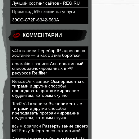
Лучший хостинг сайтов - REG.RU
Промокод 5% скидки на услуги
39CC-C72F-6342-560A
КОММЕНТАРИИ
v4f
к записи
Перебор IP-адресов на
хостинге — и как с этим бороться
amarakin
к записи
Альтернативный
список заблокированных в РФ
ресурсов Re:filter
ResizeOn
к записи
Эксперименты с
тиграми и другие способы
преподавать программирование
студентам, которым скучно
Text2Vid
к записи
Эксперименты с
тиграми и другие способы
преподавать программирование
студентам, которым скучно
всым
к записи
Развёртывание своего
MTProxy Telegram со статистикой