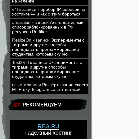
на коленке
v4f
к записи
Перебор IP-адресов на
хостинге — и как с этим бороться
amarakin
к записи
Альтернативный
список заблокированных в РФ
ресурсов Re:filter
ResizeOn
к записи
Эксперименты с
тиграми и другие способы
преподавать программирование
студентам, которым скучно
Text2Vid
к записи
Эксперименты с
тиграми и другие способы
преподавать программирование
студентам, которым скучно
всым
к записи
Развёртывание своего
MTProxy Telegram со статистикой
РЕКОМЕНДУЕМ
REG.RU
надежный хостинг