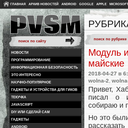
ГЛАВНАЯ
АРХИВ НОВОСТЕЙ
ANDROID
GOOGLE
APPLE
MICROSOF
РУБРИК
Модуль и
НОВОСТИ
ПРОГРАММИРОВАНИЕ
майские
ИНФОРМАЦИОННАЯ БЕЗОПАСНОСТЬ
2018-04-27
в 6
ЭТО ИНТЕРЕСНО
wolna-2
,
wolna
НАУЧНО-ПОПУЛЯРНОЕ
Привет, Ха
ГАДЖЕТЫ И УСТРОЙСТВА ДЛЯ ГИКОВ
писал о и
ТЕКУЧКА
собираю и 
JAVASCRIPT
DIY ИЛИ СДЕЛАЙ САМ
Но это был
ГАДЖЕТЫ
рассказат
ANDROID