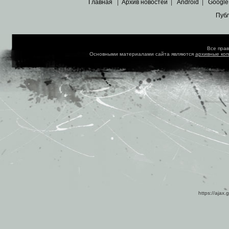
Главная
|
Архив новостей
|
Android
|
Google
Пуб
Все пра
Основными материалами сайта являются
архивные ко
https://ajax.