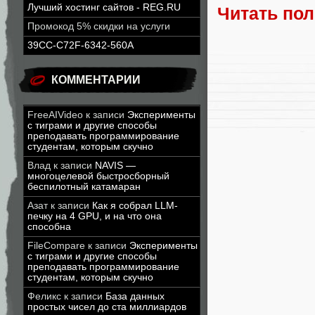
Лучший хостинг сайтов - REG.RU
Читать по
Промокод 5% скидки на услуги
39CC-C72F-6342-560A
КОММЕНТАРИИ
FreeAIVideo
к записи
Эксперименты
с тиграми и другие способы
преподавать программирование
студентам, которым скучно
Влад
к записи
NAVIS —
многоцелевой быстросборный
беспилотный катамаран
Азат
к записи
Как я собрал LLM-
печку на 4 GPU, и на что она
способна
FileCompare
к записи
Эксперименты
с тиграми и другие способы
преподавать программирование
студентам, которым скучно
Феликс
к записи
База данных
простых чисел до ста миллиардов