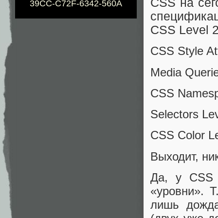
CSS на сег
39CC-C72F-6342-560A
спецификац
CSS Level 2
CSS Style At
Media Querie
CSS Namesp
Selectors Le
CSS Color Le
Выходит, ни
Да, у CSS 
«уровни». 
лишь дожда