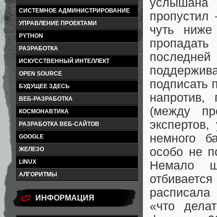
услышана
СИСТЕМНОЕ АДМИНИСТРИРОВАНИЕ
пропустил 
УПРАВЛЕНИЕ ПРОЕКТАМИ
чуть ниже
PYTHON
пропадать
РАЗРАБОТКА
последне
ИСКУССТВЕННЫЙ ИНТЕЛЛЕКТ
поддержива
OPEN SOURCE
подписать п
БУДУЩЕЕ ЗДЕСЬ
напротив,
ВЕБ-РАЗРАБОТКА
(между пр
КОСМОНАВТИКА
экспертов,
РАЗРАБОТКА ВЕБ-САЙТОВ
немного б
GOOGLE
особо не п
ЖЕЛЕЗО
LINUX
Немало ш
АЛГОРИТМЫ
отбиваетс
расписала 
ИНФОРМАЦИЯ
«что делат