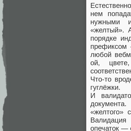
Естественн
нем попада
нужными и
«желтый». А
порядке ин
префиксом 
любой вебм
ой, цвет
соответстве
Что-то врод
гуглёжки.
И валидато
документа.
«желтого» 
Валидация
опечаток — 