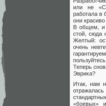
Разработчи
или не «C
работала в 
они красиво
В общем, и 
стой, сюда 
Желтый: ос
очень невт
гарантиру
пользуйтесь
Теперь снов
Эврика?
Итак, нам 
отражалас
стандартны
«боевых» и