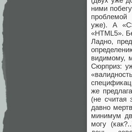
(двух уже д
ними побегу
проблемой 
уже). А «
«HTML5». Бе
Ладно, пре
определени
видимому, м
Сюрприз: у
«валидност
спецификаци
же предлаг
(не считая 
давно мерт
минимум дв
могу (как?