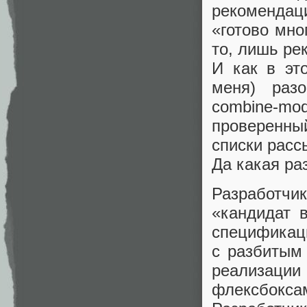
рекомендац
«готово мно
то, лишь ре
И как в эт
меня) разо
combine-m
проверенны
списки расс
Да какая ра
Разработчи
«кандидат 
спецификаци
с разбитым
реализации
флексбокса