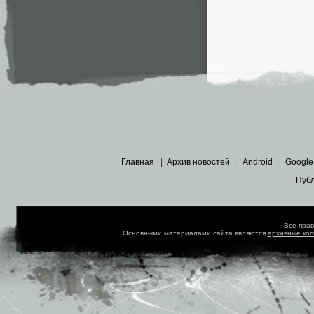
Главная
|
Архив новостей
|
Android
|
Google
Пуб
Все пра
Основными материалами сайта являются
архивные ко