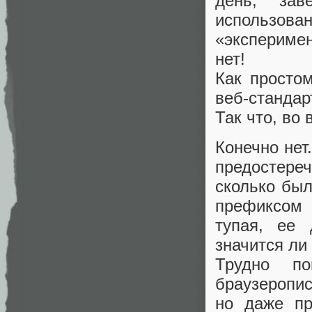
день, зав
использо
«экспериме
нет!
Как просто
веб-стандар
Так что, во
Конечно нет
предостере
сколько был
префиксом 
тупая, ее 
значится ли
Трудно п
браузеропис
но даже пр