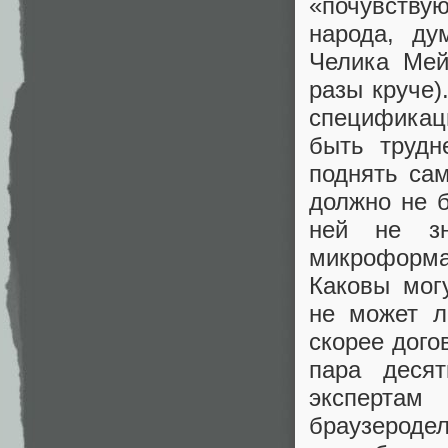
«почувству
народа, ду
Челика Мей
разы круче)
спецификац
быть трудн
поднять сам
должно не 
ней не з
микроформа
Каковы мог
не может л
скорее дого
пара деся
эксперта
браузероде