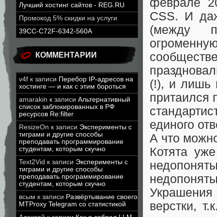
феврале 20
Лучший хостинг сайтов - REG.RU
CSS. И даж
Промокод 5% скидки на услуги
(между п
39CC-C72F-6342-560A
огроменную
сообществе
КОММЕНТАРИИ
праздновал
v4f
к записи
Перебор IP-адресов на
(!), и лишь
хостинге — и как с этим бороться
притаился п
amarakin
к записи
Альтернативный
список заблокированных в РФ
стандарти
ресурсов Re:filter
единого отв
ResizeOn
к записи
Эксперименты с
тиграми и другие способы
А что можн
преподавать программирование
студентам, которым скучно
Котята уж
Text2Vid
к записи
Эксперименты с
недопонят
тиграми и другие способы
недопонят
преподавать программирование
студентам, которым скучно
Украшения
всым
к записи
Развёртывание своего
верстки, т.
MTProxy Telegram со статистикой