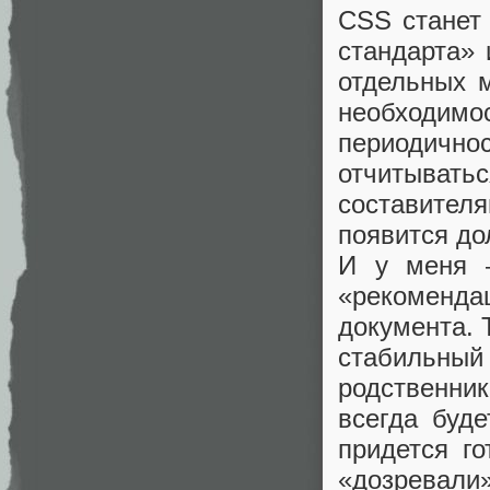
CSS станет
стандарта» 
отдельных м
необходимо
периодично
отчитыват
составител
появится до
И у меня 
«рекоменда
документа. 
стабильный 
родственни
всегда буде
придется го
«дозревал