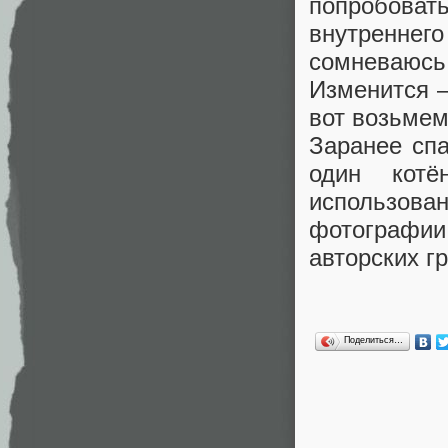
попробоват
внутренне
сомневаюс
Изменится 
вот возьмем
Заранее спа
один котё
использова
фотографии 
авторских г
Поделиться…