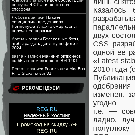
лишь снятс
Алексей
к записи
Как я собрал LLM-
печку на 4 GPU, и на что она
Казалось 
способна
разрабат
Любовь
к записи
Huawei
официально представила
параллельн
HarmonyOS 7: какие смартфоны
получат её первыми
двух состо
Артем
к записи
Бесплатные боты,
CSS разраб
чтобы раздеть девушку по фото в
2024
одной ее р
sasha
к записи
Майнинг биткоинов
«Latest sta
на 55-летнем ветеране IBM 1401
2010 года (с
Roman
к записи
Реализация ModBus
RTU Slave на stm32
Публикаци
одобрения 
РЕКОМЕНДУЕМ
изменен, з
угодно.
REG.RU
т.е. — со
надежный хостинг
ладно, лу
Промокод на скидку 5%
полуглюку,
REG.RU