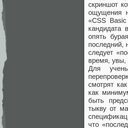
скриншот ко
ощущения н
«CSS Basic
кандидата 
опять бура
последний, 
следует «по
время, увы,
Для учены
перепроверк
смотрят ка
как миниму
быть предс
тыкву от м
спецификаци
что «послед