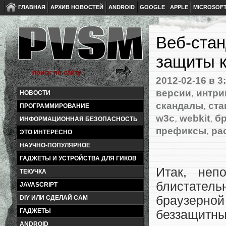
ГЛАВНАЯ
АРХИВ НОВОСТЕЙ
ANDROID
GOOGLE
APPLE
MICROSOF
Веб-стан
защиты к
2012-02-16
в 3
версии
,
интри
НОВОСТИ
скандалы
,
ста
ПРОГРАММИРОВАНИЕ
w3c
,
webkit
,
б
ИНФОРМАЦИОННАЯ БЕЗОПАСНОСТЬ
префиксы
,
ра
ЭТО ИНТЕРЕСНО
НАУЧНО-ПОПУЛЯРНОЕ
ГАДЖЕТЫ И УСТРОЙСТВА ДЛЯ ГИКОВ
Итак, неп
ТЕКУЧКА
блистател
JAVASCRIPT
браузерно
DIY ИЛИ СДЕЛАЙ САМ
ГАДЖЕТЫ
беззащитн
ANDROID