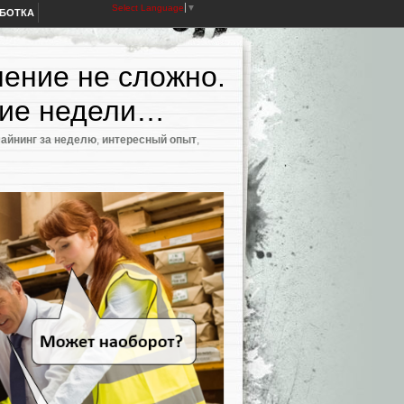
Select Language
▼
АБОТКА
ение не сложно.
ение недели…
майнинг за неделю
,
интересный опыт
,