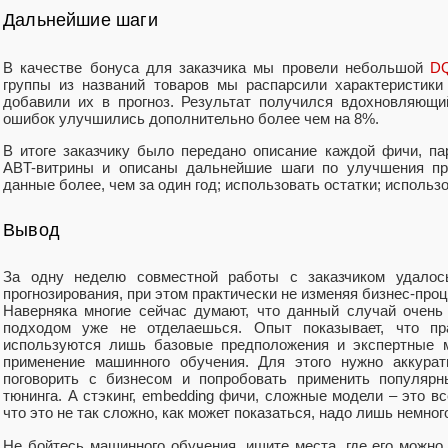
Дальнейшие шаги
В качестве бонуса для заказчика мы провели небольшой
D
группы из названий товаров мы распарсили характеристики (
добавили их в прогноз. Результат получился вдохновляющи
ошибок улучшились дополнительно более чем на 8%.
В итоге заказчику было передано описание каждой фичи, п
ABT-витрины и описаны дальнейшие шаги по улучшения про
данные более, чем за один год; использовать остатки; использо
Вывод
За одну неделю совместной работы с заказчиком удалось
прогнозирования, при этом практически не изменяя бизнес-проц
Наверняка многие сейчас думают, что данный случай очень
подходом уже не отделаешься. Опыт показывает, что пра
используются лишь базовые предположения и экспертные м
применение машинного обучения. Для этого нужно аккурат
поговорить с бизнесом и попробовать применить популярн
тюнинга. А стэкинг, embedding фичи, сложные модели – это вс
что это не так сложно, как может показаться, надо лишь немног
Не бойтесь машинного обучения, ищите места, где его можно