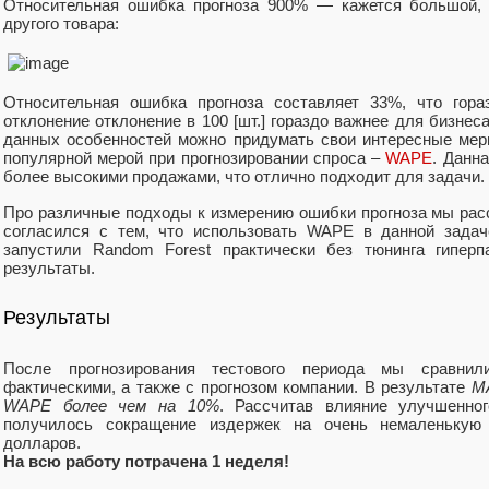
Относительная ошибка прогноза 900% — кажется большой, 
другого товара:
Относительная ошибка прогноза составляет 33%, что гор
отклонение отклонение в 100 [шт.] гораздо важнее для бизнеса,
данных особенностей можно придумать свои интересные мер
популярной мерой при прогнозировании спроса –
WAPE
. Данн
более высокими продажами, что отлично подходит для задачи.
Про различные подходы к измерению ошибки прогноза мы расс
согласился с тем, что использовать WAPE в данной задач
запустили Random Forest практически без тюнинга гипер
результаты.
Результаты
После прогнозирования тестового периода мы сравнил
фактическими, а также с прогнозом компании. В результате
M
WAPE более чем на 10%
. Рассчитав влияние улучшенног
получилось сокращение издержек на очень немаленькую
долларов.
На всю работу потрачена 1 неделя!