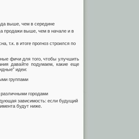
ода выше, чем в середине
а продажи выше, чем в начале и в
а, т.к. в итоге прогноз строился по
чные фичи для того, чтобы улучшить
вания давайте подумаем, какие еще
идные” идеи:
ыми группами
 различными городами
едующая зависимость: если будущий
имента будут ниже.