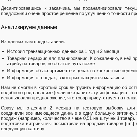
Десантировавшись к заказчика, мы проанализировали текущ
предложили очень простое решение по улучшению точности про
Анализируем данные
Из данных нам предоставили:
История транзакционных данных за 1 год и 2 месяца
Товарная иерархия для планирования. К сожалению, в ней п
атрибуты товаров, но об этом чуть позже
Информация об ассортименте и ценах на конкретные недели
Информация о городах, в которых находятся магазины
Нам не смогли в короткий срок выгрузить информацию об оста
подобного рода анализе (если не храните эту информацию – н
использовали предположение, что товар присутствует на полках
Сразу мы отделили 2 месяца на тестовую выборку для д
соединили все имеющиеся данные в одну большую витрину, о
продаж (например, количество в чеке 0,51 на штучный товар).
подготовки витрины мы посмотрели на продажи товаров [шт.]
следующую картину: