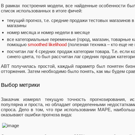
В рамках построения модели, все найденные особенности был
список использованных в итоге фичей:
текущий прогноз, т.е. средние продажи тестовых магазинов в
магазины
номер месяца и номер недели в месяце
все категориальные переменные (город, магазин, товарные 
помощью
smoothed likelihood
(полезная техника – кто еще не 
посчитан лаг 4 средних продаж категории товара. Т.е. если 
синего цвета, то был рассчитан лаг средних продаж категор
ABT получилась простой, каждый параметр был понятен биз
отторжения. Затем необходимо было понять, как мы будем срав
Выбор метрики
Заказчик измерял текущую точность прогнозирования, и
популярна и проста, но обладает определенными недостатками,
спроса. Дело в том, что при использовании MAPE, наибольш
оказывают ошибки прогноза вида: