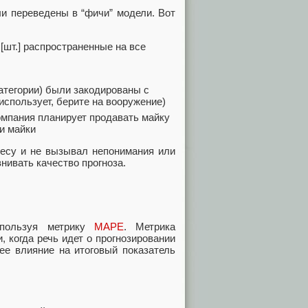
и переведены в “фичи” модели. Вот
 [шт.] распространенные на все
категории) были закодированы с
использует, берите на вооружение)
компания планирует продавать майку
ии майки
несу и не вызывал непонимания или
нивать качество прогноза.
спользуя метрику
MAPE
. Метрика
 когда речь идет о прогнозировании
ее влияние на итоговый показатель