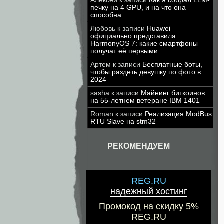
Алексей
к записи
Как я собрал LLM-
печку на 4 GPU, и на что она
способна
Любовь
к записи
Huawei
официально представила
HarmonyOS 7: какие смартфоны
получат её первыми
Артем
к записи
Бесплатные боты,
чтобы раздеть девушку по фото в
2024
sasha
к записи
Майнинг биткоинов
на 55-летнем ветеране IBM 1401
Roman
к записи
Реализация ModBus
RTU Slave на stm32
РЕКОМЕНДУЕМ
REG.RU
надежный хостинг
Промокод на скидку 5%
REG.RU