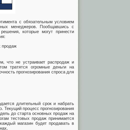
ртимента с обязательным условием
ийных менеджеров. Пообщавшись с
решения, которые могут принести
ия:
х продаж
ем, что не устраивает распродаж и
том тратятся огромные деньги на
очность прогнозирования спроса для
одается длительный срок и набрать
о. Текущий процесс прогнозирования
едель до старта основных продаж на
тогам тестовых продаж принимается
 каждый магазин будет продавать в
нах.