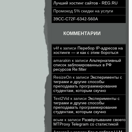
Лучший хостинг сайтов - REG.RU
Промокод 5% скидки на услуги
39CC-C72F-6342-560A
КОММЕНТАРИИ
v4f
к записи
Перебор IP-адресов на
хостинге — и как с этим бороться
amarakin
к записи
Альтернативный
список заблокированных в РФ
ресурсов Re:filter
ResizeOn
к записи
Эксперименты с
тиграми и другие способы
преподавать программирование
студентам, которым скучно
Text2Vid
к записи
Эксперименты с
тиграми и другие способы
преподавать программирование
студентам, которым скучно
всым
к записи
Развёртывание своего
MTProxy Telegram со статистикой