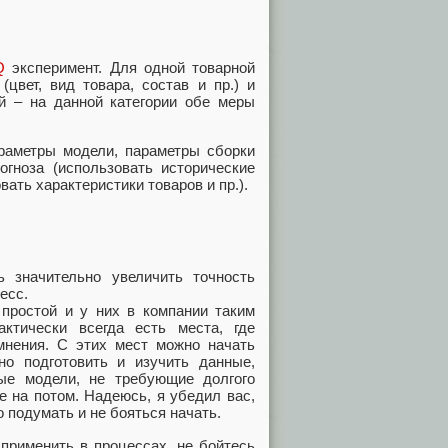
Q
эксперимент. Для одной товарной
цвет, вид товара, состав и пр.) и
й – на данной категории обе меры
араметры модели, параметры сборки
гноза (использовать исторические
вать характеристики товаров и пр.).
 значительно увеличить точность
есс.
 простой и у них в компании таким
ктически всегда есть места, где
нения. С этих мест можно начать
но подготовить и изучить данные,
ые модели, не требующие долгого
е на потом. Надеюсь, я убедил вас,
о подумать и не бояться начать.
 применить в процессах, не бойтесь