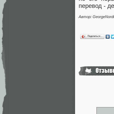
перевод - де
Автор: GeorgeNord
Поделиться…