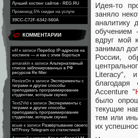
Лучший хостинг сайтов - REG.RU
Идея-то пр
Промокод 5% скидки на услуги
заняло неко
39CC-C72F-6342-560A
аналитику 
обучением 
КОММЕНТАРИИ
вдруг мой 
занимал дол
v4f
к записи
Перебор IP-адресов на
хостинге — и как с этим бороться
России, о
amarakin
к записи
Альтернативный
центральног
список заблокированных в РФ
ресурсов Re:filter
Literacy",
ResizeOn
к записи
Эксперименты с
благодаря
тиграми и другие способы
Accenture "
преподавать программирование
студентам, которым скучно
было опрош
Text2Vid
к записи
Эксперименты с
текущие на
тиграми и другие способы
преподавать программирование
тем или ины
студентам, которым скучно
их успешнос
всым
к записи
Развёртывание своего
MTProxy Telegram со статистикой