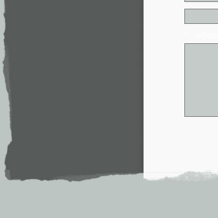
* - обя