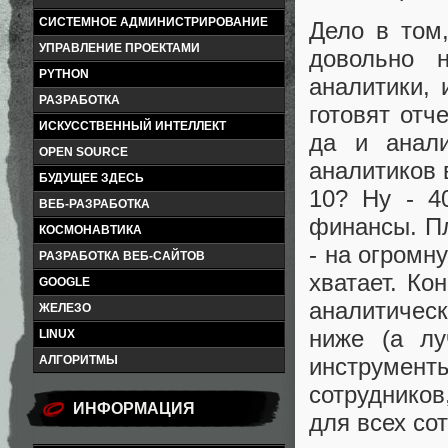
СИСТЕМНОЕ АДМИНИСТРИРОВАНИЕ
Дело в том,
УПРАВЛЕНИЕ ПРОЕКТАМИ
довольно н
PYTHON
аналитики, 
РАЗРАБОТКА
готовят отч
ИСКУССТВЕННЫЙ ИНТЕЛЛЕКТ
да и анали
OPEN SOURCE
аналитиков 
БУДУЩЕЕ ЗДЕСЬ
10? Ну - 4
ВЕБ-РАЗРАБОТКА
финансы. Пл
КОСМОНАВТИКА
- на огромн
РАЗРАБОТКА ВЕБ-САЙТОВ
хватает. Ко
GOOGLE
аналитичес
ЖЕЛЕЗО
ниже (а лу
LINUX
АЛГОРИТМЫ
инструмен
сотрудников
ИНФОРМАЦИЯ
для всех со