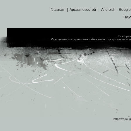
Главная
|
Архив новостей
|
Android
|
Google
Пуб
Все пра
Основными материалами сайта являются
архивные ко
https://ajax.