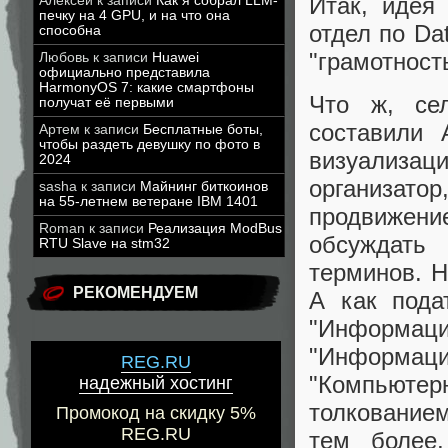
Итак, идея 
Алексей
к записи
Как я собрал LLM-
печку на 4 GPU, и на что она
отдел по Dat
способна
"грамотность
Любовь
к записи
Huawei
официально представила
HarmonyOS 7: какие смартфоны
Что ж, се
получат её первыми
составили 
Артем
к записи
Бесплатные боты,
чтобы раздеть девушку по фото в
визуализац
2024
организат
sasha
к записи
Майнинг биткоинов
на 55-летнем ветеране IBM 1401
продвижени
Roman
к записи
Реализация ModBus
обсуждать
RTU Slave на stm32
терминов. Ну
РЕКОМЕНДУЕМ
А как пода
"Информа
"Информаци
REG.RU
"Компьютерн
надежный хостинг
толкованием
Промокод на скидку 5%
REG.RU
тем более