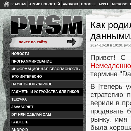
ГЛАВНАЯ
АРХИВ НОВОСТЕЙ
ANDROID
GOOGLE
APPLE
MICROSOF
Как роди
данными
2024-10-18
в 10:20
, руб
НОВОСТИ
Привет! С 
ПРОГРАММИРОВАНИЕ
Немедленно
ИНФОРМАЦИОННАЯ БЕЗОПАСНОСТЬ
термина "Dat
ЭТО ИНТЕРЕСНО
НАУЧНО-ПОПУЛЯРНОЕ
В [теперь 
ГАДЖЕТЫ И УСТРОЙСТВА ДЛЯ ГИКОВ
стратегию 
ТЕКУЧКА
верили в пр
JAVASCRIPT
продавать 
DIY ИЛИ СДЕЛАЙ САМ
рынку, имя
ГАДЖЕТЫ
была хороша
ANDROID