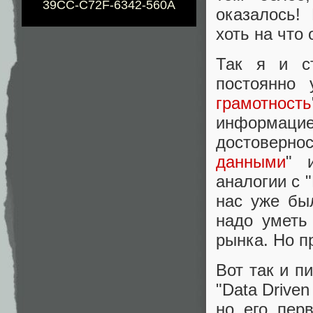
39CC-C72F-6342-560A
оказалось!
хоть на что 
Так я и ст
постоянно 
грамотность
информацией
достоверно
данными
" 
аналогии с 
нас уже бы
надо уметь
рынка. Но пр
Вот так и п
"Data Drive
но его пер