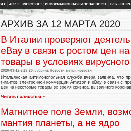
GLE
APPLE
MICROSOFT
ИНФОРМАЦИОННАЯ БЕЗОПАСНОСТЬ
ВЕБ – РАЗР
АРХИВ ЗА 12 МАРТА 2020
В Италии проверяют деятель
eBay в связи с ростом цен н
товары в условиях вирусного
2020-03-12
в 23:20
, рубрики:
Новости
, метки:
новости
Итальянская антимонопольная служба вчера заявила, что п
гигантов электронной коммерции Amazon и eBay в связи с п
цен на некоторые товары во время кризиса, вызванного корона
Читать полностью »
Магнитное поле Земли, возм
мантия планеты, а не ядро