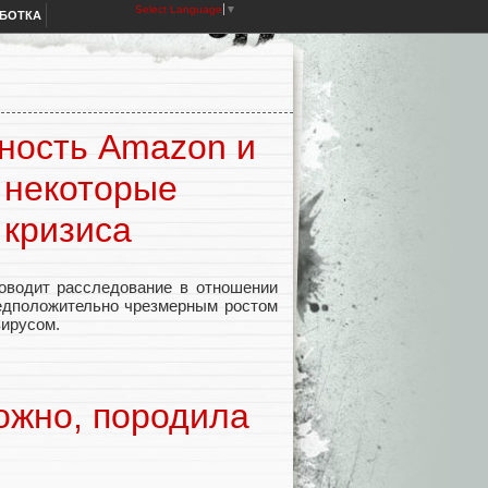
Select Language
▼
АБОТКА
ность Amazon и
а некоторые
 кризиса
роводит расследование в отношении
редположительно чрезмерным ростом
вирусом.
ожно, породила