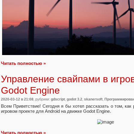
Читать полностью »
Управление свайпами в игро
Godot Engine
2020-03-12
в 21:08
, рубрики:
gdscript
,
godot 3.2
,
skanersoft
,
Программирова
Всем Приветствие! Сегодня я бы хотел рассказать о том, как
игровом проекте для Android на движке Godot Engine.
Читать полностью »