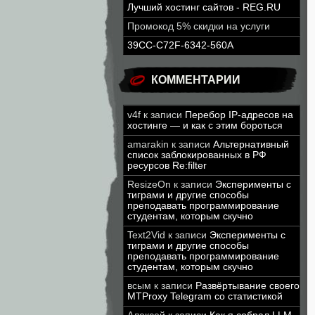
Лучший хостинг сайтов - REG.RU
Промокод 5% скидки на услуги
39CC-C72F-6342-560A
КОММЕНТАРИИ
v4f
к записи
Перебор IP-адресов на
хостинге — и как с этим бороться
amarakin
к записи
Альтернативный
список заблокированных в РФ
ресурсов Re:filter
ResizeOn
к записи
Эксперименты с
тиграми и другие способы
преподавать программирование
студентам, которым скучно
Text2Vid
к записи
Эксперименты с
тиграми и другие способы
преподавать программирование
студентам, которым скучно
всым
к записи
Развёртывание своего
MTProxy Telegram со статистикой