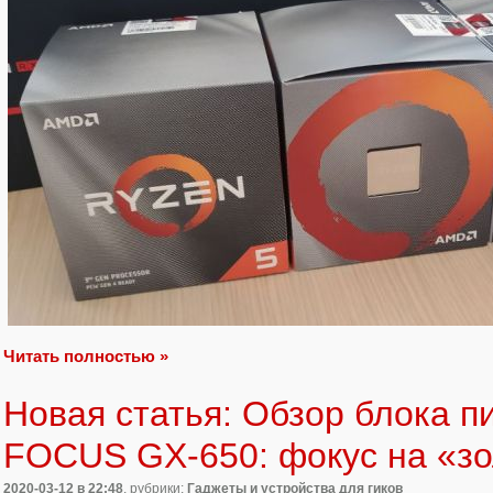
Читать полностью »
Новая статья: Обзор блока п
FOCUS GX-650: фокус на «з
2020-03-12
в 22:48
, рубрики:
Гаджеты и устройства для гиков