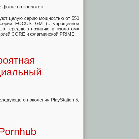
уют целую серию мощностью от 550
й серии FOCUS GM (с упрощенной
имают среднюю позицию в «золотом»
ерией CORE и флагманской PRIME.
роятная
циальный
ледующего поколения PlayStation 5,
 Pornhub