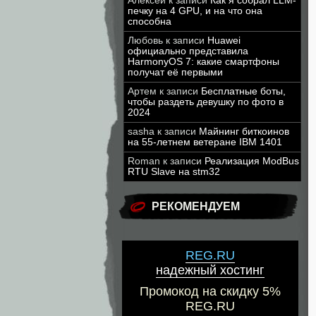
Алексей
к записи
Как я собрал LLM-
печку на 4 GPU, и на что она
способна
Любовь
к записи
Huawei
официально представила
HarmonyOS 7: какие смартфоны
получат её первыми
Артем
к записи
Бесплатные боты,
чтобы раздеть девушку по фото в
2024
sasha
к записи
Майнинг биткоинов
на 55-летнем ветеране IBM 1401
Roman
к записи
Реализация ModBus
RTU Slave на stm32
РЕКОМЕНДУЕМ
REG.RU
надежный хостинг
Промокод на скидку 5%
REG.RU