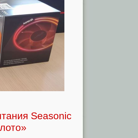
итания Seasonic
олото»