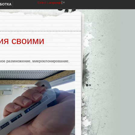
Select Language
▼
АБОТКА
ия своими
ное размножение
,
микроклонирование
,