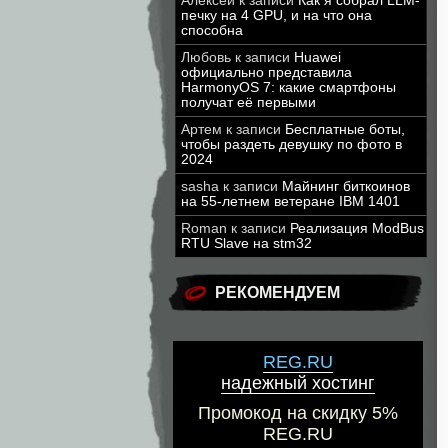
Алексей
к записи
Как я собрал LLM-
печку на 4 GPU, и на что она
способна
Любовь
к записи
Huawei
официально представила
HarmonyOS 7: какие смартфоны
получат её первыми
Артем
к записи
Бесплатные боты,
чтобы раздеть девушку по фото в
2024
sasha
к записи
Майнинг биткоинов
на 55-летнем ветеране IBM 1401
Roman
к записи
Реализация ModBus
RTU Slave на stm32
РЕКОМЕНДУЕМ
REG.RU
надежный хостинг
Промокод на скидку 5%
REG.RU