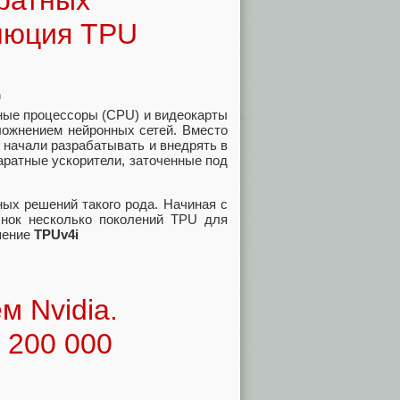
аратных
олюция TPU
h
ьные процессоры (CPU) и видеокарты
ложнением нейронных сетей. Вместо
 начали разрабатывать и внедрять в
ратные ускорители, заточенные под
ых решений такого рода. Начиная с
ынок несколько поколений TPU для
ешение
TPUv4i
 Nvidia.
 200 000