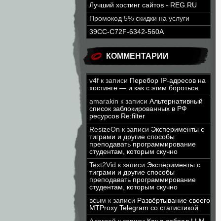
Лучший хостинг сайтов - REG.RU
Промокод 5% скидки на услуги
39CC-C72F-6342-560A
КОММЕНТАРИИ
v4f
к записи
Перебор IP-адресов на
хостинге — и как с этим бороться
amarakin
к записи
Альтернативный
список заблокированных в РФ
ресурсов Re:filter
ResizeOn
к записи
Эксперименты с
тиграми и другие способы
преподавать программирование
студентам, которым скучно
Text2Vid
к записи
Эксперименты с
тиграми и другие способы
преподавать программирование
студентам, которым скучно
всым
к записи
Развёртывание своего
MTProxy Telegram со статистикой