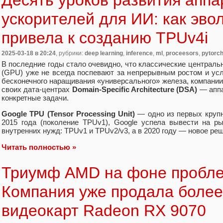
Десять уроков развития апп
ускорителей для ИИ: как эв
привела к созданию TPUv4i
2025-03-18
в 20:24
, рубрики:
deep learning
,
inference
,
ml
,
proceesors
,
pytorc
В последние годы стало очевидно, что классические централ
(GPU) уже не всегда поспевают за непрерывным ростом и ус
бесконечного наращивания «универсального» железа, компании
своих дата-центрах
Domain-Specific Architecture (DSA)
— аппа
конкретные задачи.
Google TPU (Tensor Processing Unit)
— одно из первых крупн
2015 года (поколение TPUv1), Google успела вывести на р
внутренних нужд: TPUv1 и TPUv2/v3, а в 2020 году — новое р
Читать полностью »
Триумф AMD на фоне проблем
Компания уже продала более
видеокарт Radeon RX 9070