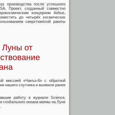
азу производства после успешного
SA. Проект, созданный совместно
рокосмическим концерном Airbus,
зместить до четырёх космических
пользованием сверхтяжёлой ракеты
 Луны от
ествование
еана
ой миссией «Чанъэ-6» с обратной
ии нашего спутника и выявили ранее
вавшие работу в журнале Science,
я глобального океана магмы на Луне
.