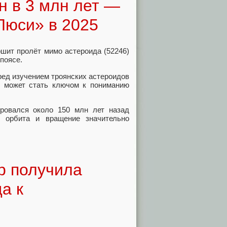
 в 3 млн лет —
Люси» в 2025
шит пролёт мимо астероида (52246)
поясе.
ред изучением троянских астероидов
д может стать ключом к пониманию
ровался около 150 млн лет назад
о орбита и вращение значительно
b получила
а к