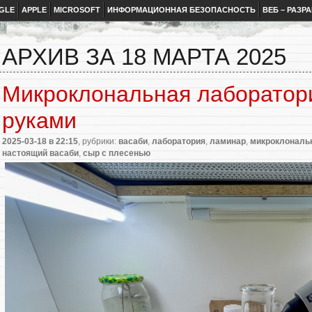
GLE
APPLE
MICROSOFT
ИНФОРМАЦИОННАЯ БЕЗОПАСНОСТЬ
ВЕБ – РАЗР
АРХИВ ЗА 18 МАРТА 2025
Микроклональная лаборатор
руками
2025-03-18
в 22:15
, рубрики:
васаби
,
лаборатория
,
ламинар
,
микроклональ
настоящий васаби
,
сыр с плесенью