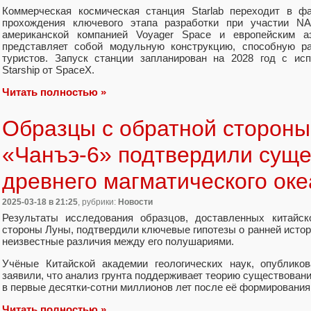
Коммерческая космическая станция Starlab переходит в ф
прохождения ключевого этапа разработки при участии NA
американской компанией Voyager Space и европейским аэ
представляет собой модульную конструкцию, способную ра
туристов. Запуск станции запланирован на 2028 год с ис
Starship от SpaceX.
Читать полностью »
Образцы с обратной стороны
«Чанъэ-6» подтвердили сущ
древнего магматического ок
2025-03-18
в 21:25
, рубрики:
Новости
Результаты исследования образцов, доставленных китайск
стороны Луны, подтвердили ключевые гипотезы о ранней истор
неизвестные различия между его полушариями.
Учёные Китайской академии геологических наук, опублико
заявили, что анализ грунта поддерживает теорию существовани
в первые десятки-сотни миллионов лет после её формирования
Читать полностью »