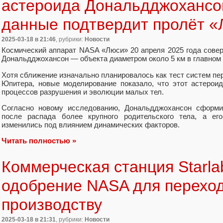
астероида Дональдджохансон
данные подтвердит пролёт «
2025-03-18
в 21:46
, рубрики:
Новости
Космический аппарат NASA «Люси» 20 апреля 2025 года совер
Дональдджохансон — объекта диаметром около 5 км в главном 
Хотя сближение изначально планировалось как тест систем пе
Юпитера, новые моделирование показало, что этот астерои
процессов разрушения и эволюции малых тел.
Согласно новому исследованию, Дональдджохансон сформи
после распада более крупного родительского тела, а ег
изменились под влиянием динамических факторов.
Читать полностью »
Коммерческая станция Starla
одобрение NASA для переход
производству
2025-03-18
в 21:31
, рубрики:
Новости