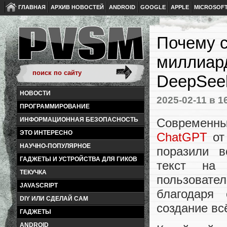
ГЛАВНАЯ
АРХИВ НОВОСТЕЙ
ANDROID
GOOGLE
APPLE
MICROSOF
Почему с
миллиард
DeepSee
НОВОСТИ
2025-02-11
в 1
ПРОГРАММИРОВАНИЕ
Современные
ИНФОРМАЦИОННАЯ БЕЗОПАСНОСТЬ
ЭТО ИНТЕРЕСНО
ChatGPT
от
НАУЧНО-ПОПУЛЯРНОЕ
поразили в
ГАДЖЕТЫ И УСТРОЙСТВА ДЛЯ ГИКОВ
текст на
ТЕКУЧКА
пользовател
JAVASCRIPT
благодаря
DIY ИЛИ СДЕЛАЙ САМ
создание вс
ГАДЖЕТЫ
ANDROID