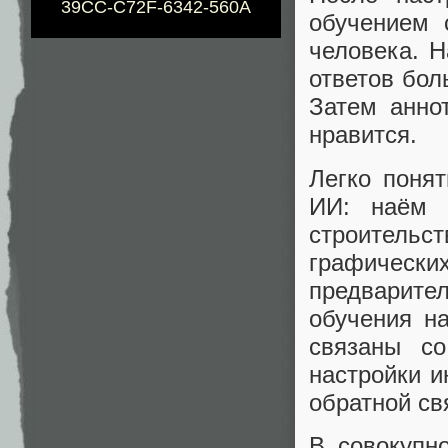
39CC-C72F-6342-560A
обучением 
человека. Н
ответов бол
Затем анно
нравится.
Легко понят
ИИ: наём 
строитель
графиче
предварите
обучения на
связаны с
настройки и
обратной св
В совокупн