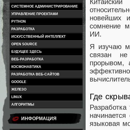
Китайский
СИСТЕМНОЕ АДМИНИСТРИРОВАНИЕ
относительн
УПРАВЛЕНИЕ ПРОЕКТАМИ
новейших 
PYTHON
сомнение м
РАЗРАБОТКА
ИИ.
ИСКУССТВЕННЫЙ ИНТЕЛЛЕКТ
OPEN SOURCE
Я изучаю м
БУДУЩЕЕ ЗДЕСЬ
связан не
ВЕБ-РАЗРАБОТКА
прорывом, 
КОСМОНАВТИКА
эффективно
РАЗРАБОТКА ВЕБ-САЙТОВ
вычислитель
GOOGLE
ЖЕЛЕЗО
Где скрыв
LINUX
АЛГОРИТМЫ
Разработка 
начинается
ИНФОРМАЦИЯ
языковая м