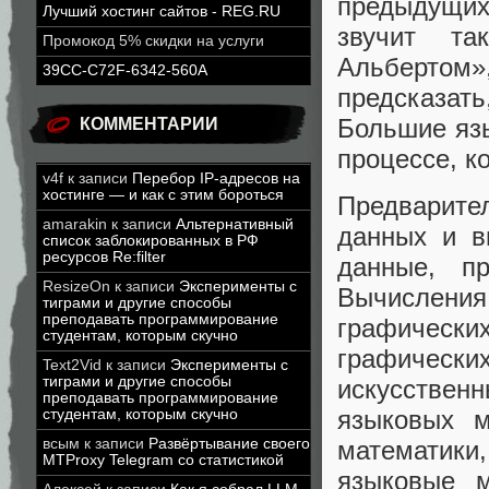
предыдущи
Лучший хостинг сайтов - REG.RU
звучит та
Промокод 5% скидки на услуги
Альберто
39CC-C72F-6342-560A
предсказат
Большие яз
КОММЕНТАРИИ
процессе, к
v4f
к записи
Перебор IP-адресов на
хостинге — и как с этим бороться
Предварите
amarakin
к записи
Альтернативный
данных и в
список заблокированных в РФ
ресурсов Re:filter
данные, пр
ResizeOn
к записи
Эксперименты с
Вычислен
тиграми и другие способы
преподавать программирование
графическ
студентам, которым скучно
графически
Text2Vid
к записи
Эксперименты с
тиграми и другие способы
искусствен
преподавать программирование
языковых м
студентам, которым скучно
всым
к записи
Развёртывание своего
математики
MTProxy Telegram со статистикой
языковые м