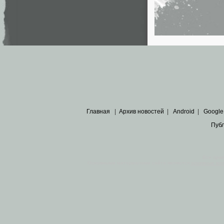
Главная
|
Архив новостей
|
Android
|
Google
Пуб
Все пра
Основными материалами сайта являются
архивные ко