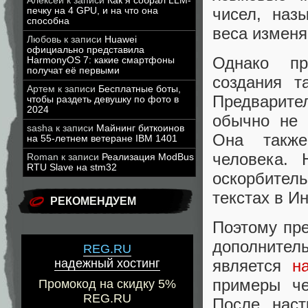
Алексей
к записи
Как я собрал LLM-
чисел, наз
печку на 4 GPU, и на что она
способна
веса изменя
Любовь
к записи
Huawei
официально представила
Однако пр
HarmonyOS 7: какие смартфоны
получат её первыми
создания т
Артем
к записи
Бесплатные боты,
Предварит
чтобы раздеть девушку по фото в
2024
обычно не 
sasha
к записи
Майнинг биткоинов
Она также
на 55-летнем ветеране IBM 1401
человека.
Roman
к записи
Реализация ModBus
RTU Slave на stm32
оскорбител
текстах в И
РЕКОМЕНДУЕМ
Поэтому пр
дополнител
REG.RU
надежный хостинг
является
н
примеры че
Промокод на скидку 5%
REG.RU
После наст