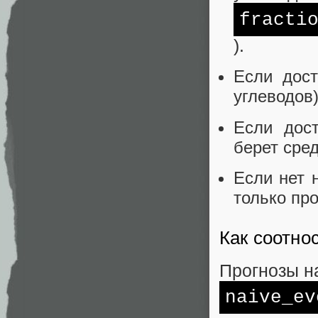
fracti
).
Если дост
углеводов
Если дос
берет сре
Если нет 
только про
Как соотно
Прогнозы н
naive_ev