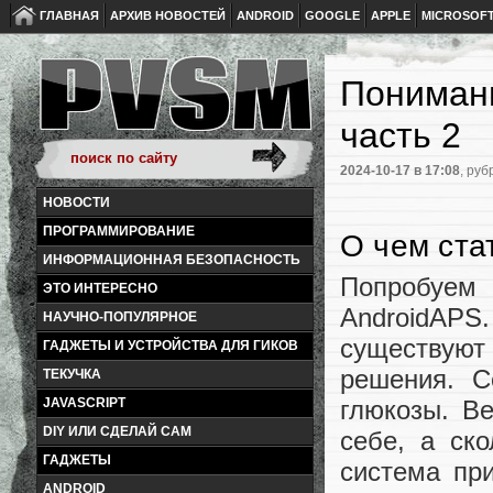
ГЛАВНАЯ
АРХИВ НОВОСТЕЙ
ANDROID
GOOGLE
APPLE
MICROSOF
Понимани
часть 2
2024-10-17
в 17:08
, руб
НОВОСТИ
ПРОГРАММИРОВАНИЕ
О чем ста
ИНФОРМАЦИОННАЯ БЕЗОПАСНОСТЬ
Попробуем
ЭТО ИНТЕРЕСНО
AndroidAP
НАУЧНО-ПОПУЛЯРНОЕ
существую
ГАДЖЕТЫ И УСТРОЙСТВА ДЛЯ ГИКОВ
решения. С
ТЕКУЧКА
глюкозы. В
JAVASCRIPT
DIY ИЛИ СДЕЛАЙ САМ
себе, а ск
ГАДЖЕТЫ
система пр
ANDROID