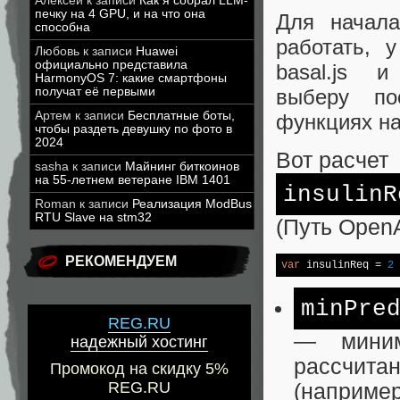
Алексей
к записи
Как я собрал LLM-
печку на 4 GPU, и на что она
Для начала
способна
работать, 
Любовь
к записи
Huawei
официально представила
basal.js и
HarmonyOS 7: какие смартфоны
получат её первыми
выберу по
Артем
к записи
Бесплатные боты,
функциях на
чтобы раздеть девушку по фото в
2024
Вот расчет
sasha
к записи
Майнинг биткоинов
на 55-летнем ветеране IBM 1401
insulinR
Roman
к записи
Реализация ModBus
RTU Slave на stm32
(Путь Open
РЕКОМЕНДУЕМ
var
 insulinReq = 
2
 
minPre
REG.RU
— миним
надежный хостинг
рассчит
Промокод на скидку 5%
REG.RU
(например