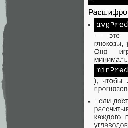
}
Расшифро
avgPre
— это с
глюкозы, 
Оно иг
минимальн
minPre
), чтобы
прогнозов
Если дос
рассчиты
каждого 
углеводов