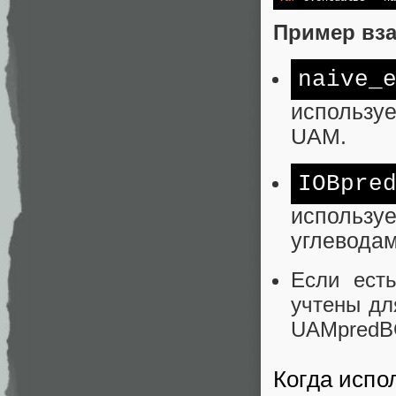
Пример вз
naive_
использу
UAM.
IOBpre
используе
углеводам
Если ест
учтены дл
UAMpredB
Когда испо