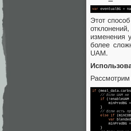
var
 eventualBG = na
Этот способ
отклонени
изменения у
более слож
UAM.
Использова
Рассмотрим
if
 (meal_data.carbs
// Если UAM не 
if
 (!enableUAM 
        minPredBG =
    }

// Если есть пр
else
if
 (minCOB
var
 blended
        minPredBG =
    }
