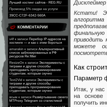
Дисклеймер
Лучший хостинг сайтов - REG.RU
Промокод 5% скидки на услуги
Кстати! 
39CC-C72F-6342-560A
алгоритма
предполага
КОММЕНТАРИИ
финальную
приводить 
v4f
к записи
Перебор IP-адресов на
хостинге — и как с этим бороться
можете о
amarakin
к записи
Альтернативный
посмотреть 
список заблокированных в РФ
ресурсов Re:filter
ResizeOn
к записи
Эксперименты с
Как строи
тиграми и другие способы
преподавать программирование
студентам, которым скучно
Параметр ф
Text2Vid
к записи
Эксперименты с
тиграми и другие способы
преподавать программирование
Итак, у нас
студентам, которым скучно
на основе
всым
к записи
Развёртывание своего
MTProxy Telegram со статистикой
получить ин