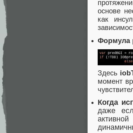
протяжен
основе не
как инсу
зависимост
Формула 
var
 predBGI = ro
if
 (!TDD) IOBpre
else
Здесь
iobT
момент вр
чувствител
Когда ис
даже ес
активной
динамичн