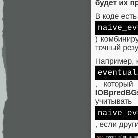
будет их п
В коде есть
naive_ev
) комбинир
точный резу
Например, 
eventual
, который
IOBpredBG
учитывать
naive_ev
, если друг
var
 eventualBG = na