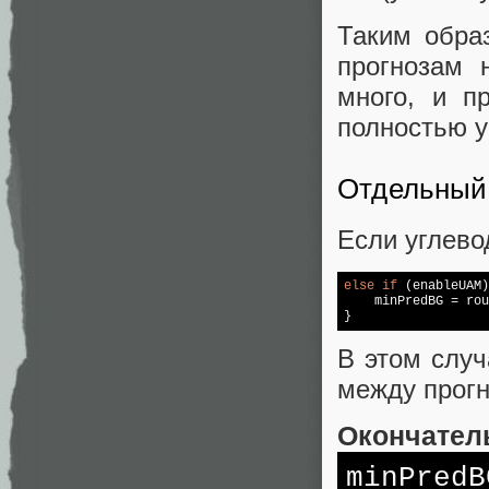
Таким обра
прогнозам 
много, и п
полностью у
Отдельный 
Если углево
else
if
 (
enable
UAM)
    minPredBG = rou
}
В этом случ
между прог
Окончател
minPredB