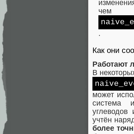
изменения
чем
naive_
.
Как они со
Работают 
В некоторых
naive_ev
может испо
система 
углеводов
учтён наря
более точн