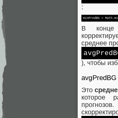
:
minPredBG
 = Math.mi
В конце 
корректир
среднее пр
avgPredB
), чтобы и
avgPredBG
Это
средне
которое р
прогнозо
скорректир