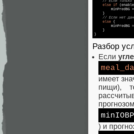
// Если только
else
if
 (enable
        minPredBG =
    }

// Если нет дан
else
 {

        minPredBG =
    }

}
Разбор ус
Если
угл
meal_d
имеет зна
пищи), 
рассчиты
прогнозом
minIOB
) и прогн