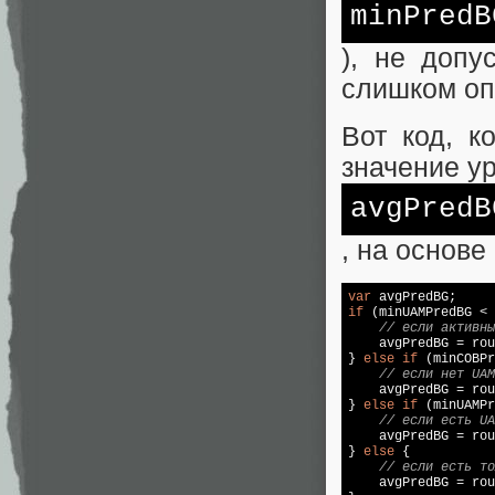
minPredB
), не допу
слишком оп
Вот код, к
значение у
avgPredB
, на основе
var
if
 (minUAMPredBG < 
// если активны
    avgPredBG = rou
} 
else
if
 (minCOBPr
// если нет UAM
    avgPredBG = rou
} 
else
if
 (minUAMPr
// если есть UA
    avgPredBG = rou
} 
else
 {

// если есть то
    avgPredBG = rou