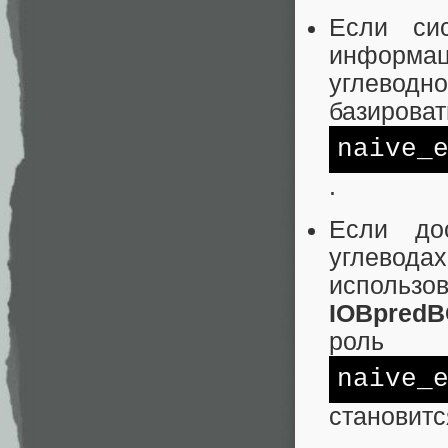
Если си
информа
углевод
базироват
naive_
.
Если до
углевод
использо
IOBpred
роль
naive_
становитс