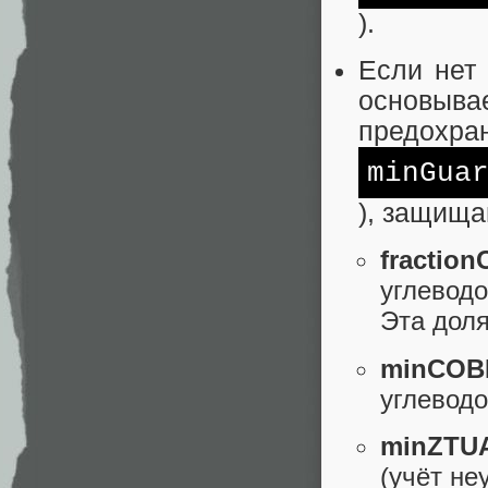
).
Если нет
основы
предохра
minGua
), защища
fraction
углевод
Эта доля
minCOB
углеводо
minZTU
(учёт не