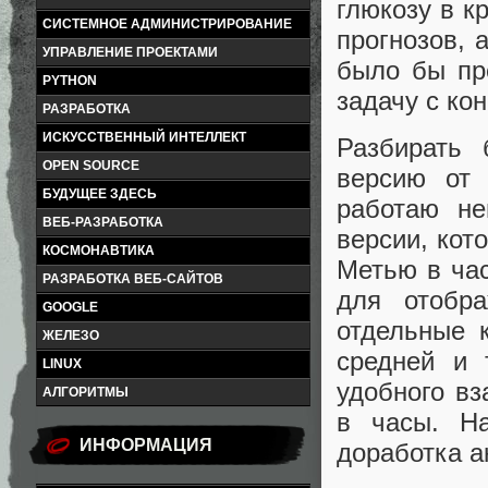
глюкозу в к
СИСТЕМНОЕ АДМИНИСТРИРОВАНИЕ
прогнозов, 
УПРАВЛЕНИЕ ПРОЕКТАМИ
было бы пр
PYTHON
задачу с кон
РАЗРАБОТКА
ИСКУССТВЕННЫЙ ИНТЕЛЛЕКТ
Разбирать
OPEN SOURCE
версию от
БУДУЩЕЕ ЗДЕСЬ
работаю не
ВЕБ-РАЗРАБОТКА
версии, кот
КОСМОНАВТИКА
Метью в час
РАЗРАБОТКА ВЕБ-САЙТОВ
для отобр
GOOGLE
отдельные 
ЖЕЛЕЗО
средней и 
LINUX
удобного вз
АЛГОРИТМЫ
в часы. Н
ИНФОРМАЦИЯ
доработка а