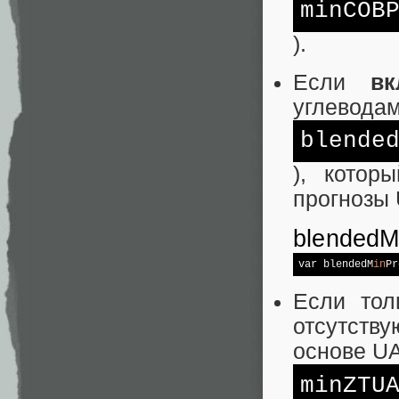
minCOB
).
Если
в
углевода
blende
), котор
прогнозы
blended
var blendedM
in
Pr
Если тол
отсутству
основе U
minZTU