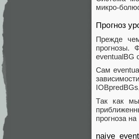
микро-болюс
Прогноз ур
Прежде чем
прогнозы. 
eventualBG 
Сам eventua
зависимости
IOBpredBGs
Так как мы
приближенн
прогноза на
naive_even