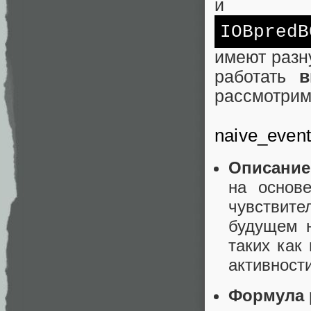
и
IOBpredB
имеют разн
работать
в
рассмотрим
naive_even
Описание
на основе
чувствите
будущем н
таких как
активности
Формула 