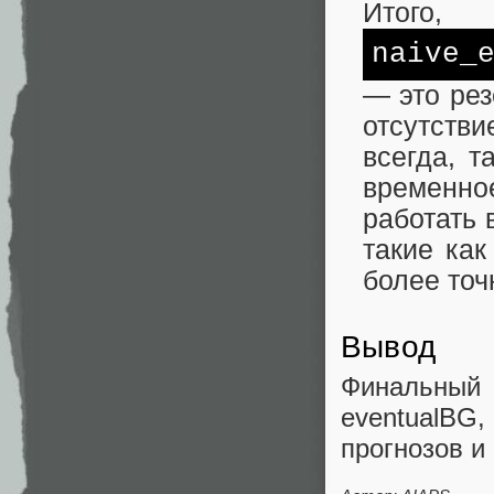
Итого,
naive_
— это рез
отсутстви
всегда, т
временно
работать 
такие ка
более точ
Вывод
Финальный
eventualB
прогнозов и