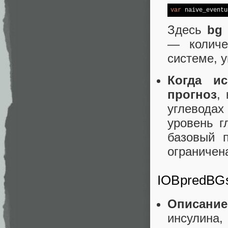
var
 naive_eventu
Здесь
bg
— количе
системе, 
Когда ис
прогноз
,
углевода
уровень г
базовый п
ограничен
IOBpredBG
Описание
инсулина,