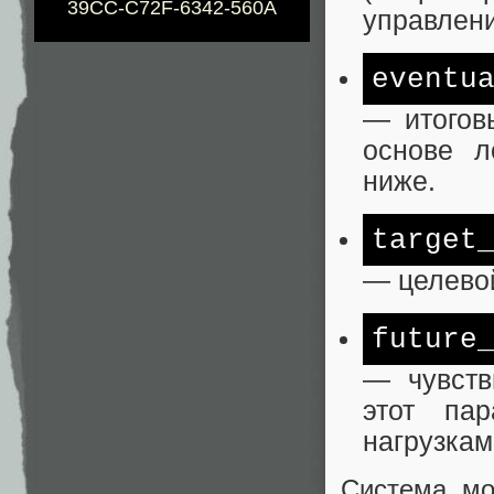
39CC-C72F-6342-560A
управлени
eventu
— итогов
основе л
ниже.
target
— целевой
future
— чувств
этот па
нагрузкам
Система мо