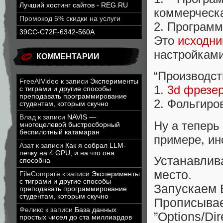
Лучший хостинг сайтов - REG.RU
коммерческ
Промокод 5% скидки на услуги
2. Программа
39CC-C72F-6342-560A
Это
исходни
настройками
КОММЕНТАРИИ
“Производст
FreeAIVideo
к записи
Эксперименты
1.
3d фрезе
с тиграми и другие способы
преподавать программирование
2. Фольгиро
студентам, которым скучно
Влад
к записи
NAVIS —
Ну а теперь
многоцелевой быстросборный
беспилотный катамаран
примере, ин
Азат
к записи
Как я собрал LLM-
печку на 4 GPU, и на что она
Устанавлив
способна
место.
FileCompare
к записи
Эксперименты
с тиграми и другие способы
Запускаем 
преподавать программирование
студентам, которым скучно
Прописы
Феликс
к записи
База данных
”Options/Di
простых чисел до ста миллиардов