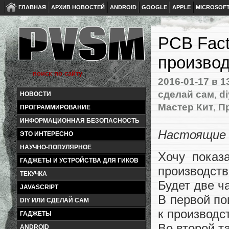
ГЛАВНАЯ
АРХИВ НОВОСТЕЙ
ANDROID
GOOGLE
APPLE
MICROSOF
PCB Fact
производ
2016-01-17
в 1
сделай сам
,
di
НОВОСТИ
Мастер Кит
,
П
ПРОГРАММИРОВАНИЕ
ИНФОРМАЦИОННАЯ БЕЗОПАСНОСТЬ
Настоящие 
ЭТО ИНТЕРЕСНО
НАУЧНО-ПОПУЛЯРНОЕ
Хочу показа
ГАДЖЕТЫ И УСТРОЙСТВА ДЛЯ ГИКОВ
производств
ТЕКУЧКА
Будет две ч
JAVASCRIPT
В первой по
DIY ИЛИ СДЕЛАЙ САМ
к производст
ГАДЖЕТЫ
Во второй т
ANDROID