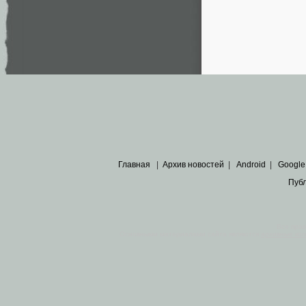
Главная
|
Архив новостей
|
Android
|
Google
Пуб
Все пра
Основными материалами сайта являются
архивные ко