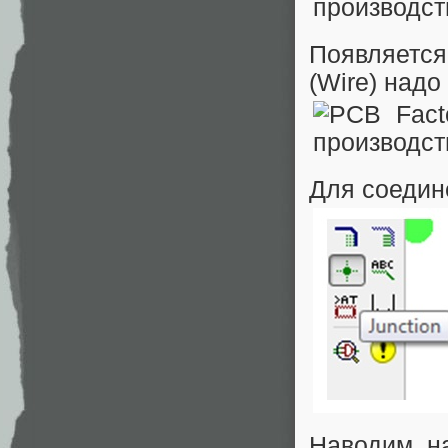
Появляется
(Wire) надо
Для соедин
Наводим н