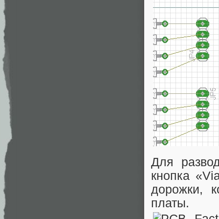
Для разво
кнопка «Vi
дорожки, 
платы.