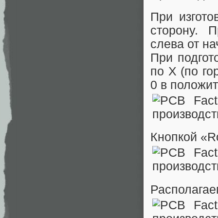
При изгот
сторону. 
слева от на
При подгот
по Х (по г
0 в положи
Кнопкой «R
Располагае