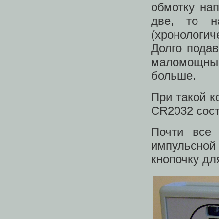
обмотку на
две, то н
(хронологи
Долго пода
маломощных
больше.
При такой к
CR2032 сост
Почти все 
импульсно
кнопочку дл