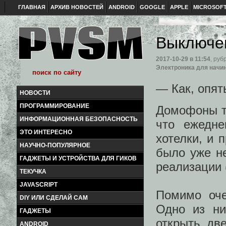
ГЛАВНАЯ
АРХИВ НОВОСТЕЙ
ANDROID
GOOGLE
APPLE
MICROSOF
Выключе
2017-10-29
в 11:54
, руб
Электроника для нач
— Как, опят
НОВОСТИ
ПРОГРАММИРОВАНИЕ
Домофоны т
ИНФОРМАЦИОННАЯ БЕЗОПАСНОСТЬ
что ежедне
ЭТО ИНТЕРЕСНО
хотелки, и 
НАУЧНО-ПОПУЛЯРНОЕ
было уже н
ГАДЖЕТЫ И УСТРОЙСТВА ДЛЯ ГИКОВ
реализации 
ТЕКУЧКА
JAVASCRIPT
Помимо оче
DIY ИЛИ СДЕЛАЙ САМ
Одно из ни
ГАДЖЕТЫ
открыть дв
ANDROID