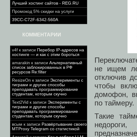
Лучший хостинг сайтов - REG.RU
Промокод 5% скидки на услуги
39CC-C72F-6342-560A
КОММЕНТАРИИ
v4f
к записи
Перебор IP-адресов на
хостинге — и как с этим бороться
Переключат
amarakin
к записи
Альтернативный
не ищем ле
список заблокированных в РФ
ресурсов Re:filter
отключив д
ResizeOn
к записи
Эксперименты с
чтобы вклю
тиграми и другие способы
преподавать программирование
домофон, в
студентам, которым скучно
по таймеру.
Text2Vid
к записи
Эксперименты с
тиграми и другие способы
преподавать программирование
Такие тайм
студентам, которым скучно
недороги
всым
к записи
Развёртывание своего
MTProxy Telegram со статистикой
предназнач