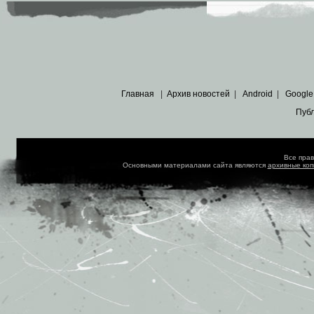
Главная
|
Архив новостей
|
Android
|
Google
Пуб
Все пра
Основными материалами сайта являются
архивные ко