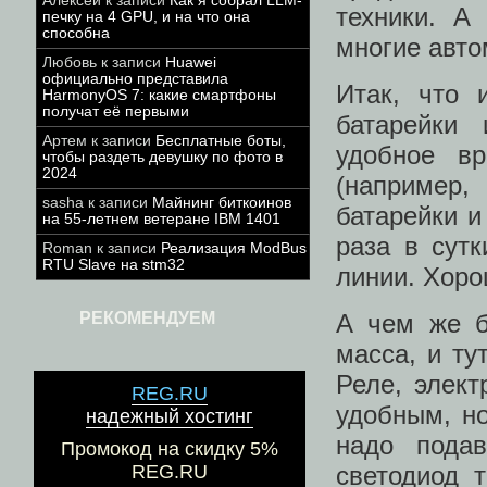
Алексей
к записи
Как я собрал LLM-
техники. А
печку на 4 GPU, и на что она
способна
многие авто
Любовь
к записи
Huawei
официально представила
Итак, что 
HarmonyOS 7: какие смартфоны
получат её первыми
батарейки
Артем
к записи
Бесплатные боты,
удобное в
чтобы раздеть девушку по фото в
2024
(например,
sasha
к записи
Майнинг биткоинов
батарейки и
на 55-летнем ветеране IBM 1401
раза в сут
Roman
к записи
Реализация ModBus
RTU Slave на stm32
линии. Хоро
РЕКОМЕНДУЕМ
А чем же б
масса, и ту
Реле, элект
REG.RU
удобным, но
надежный хостинг
надо подав
Промокод на скидку 5%
REG.RU
светодиод 