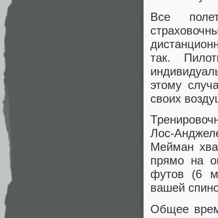
Все поле
страховочн
дистанционн
так. Пило
индивидуал
этому случ
своих возду
Тренировоч
Лос-Анджел
Мейман хва
прямо на о
футов (6 м
вашей спино
Общее время