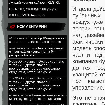
Лучший хостинг сайтов - REG.RU
И дела дейс
Промокод 5% скидки на услуги
публичных
39CC-C72F-6342-560A
воздух уже
КОММЕНТАРИИ
версии ран
над дизайн
v4f
к записи
Перебор IP-адресов на
фактически 
хостинге — и как с этим бороться
модель спос
amarakin
к записи
Альтернативный
список заблокированных в РФ
час) и под
ресурсов Re:filter
компания бу
ResizeOn
к записи
Эксперименты с
тиграми и другие способы
до тех пор
преподавать программирование
студентам, которым скучно
«защитой от
Text2Vid
к записи
Эксперименты с
при катас
тиграми и другие способы
преподавать программирование
управление.
студентам, которым скучно
всым
к записи
Развёртывание своего
Это не знач
MTProxy Telegram со статистикой
джетпаке. 