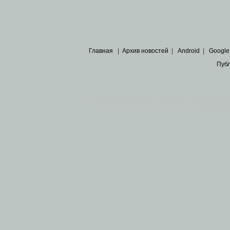
Главная
|
Архив новостей
|
Android
|
Google
Пуб
Все пра
Основными материалами сайта являются
архивные ко