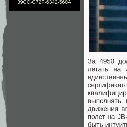
39CC-C72F-6342-560A
За 4950 до
летать на 
единственн
сертифик
квалифици
выполнять 
движения в
полет на JB
быть интуит