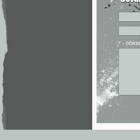
* - обя