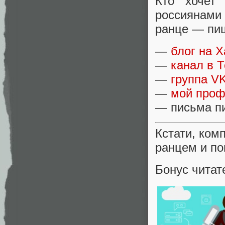
Кто хочет
россиянами 
ранце — пиш
—
блог на 
—
канал в 
—
группа V
—
мой проф
— письма пи
Кстати, ком
ранцем и по
Бонус читат