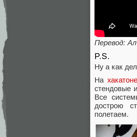
Перевод: А
P.S.
Ну а как де
На
хакатон
стендовые и
Все систем
дострою с
полетаем.