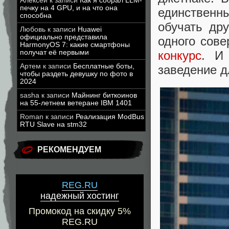
Алексей
к записи
Как я собрал LLM-
печку на 4 GPU, и на что она
единственны
способна
обучать др
Любовь
к записи
Huawei
официально представила
одного сов
HarmonyOS 7: какие смартфоны
получат её первыми
конкурс
. И
Артем
к записи
Бесплатные боты,
заведение д
чтобы раздеть девушку по фото в
2024
sasha
к записи
Майнинг биткоинов
на 55-летнем ветеране IBM 1401
Roman
к записи
Реализация ModBus
RTU Slave на stm32
РЕКОМЕНДУЕМ
REG.RU
надежный хостинг
Промокод на скидку 5%
REG.RU