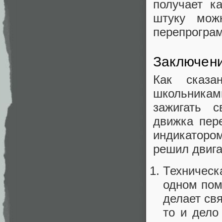
получает к
штуку мож
перепрограм
Заключен
Как сказа
школьникам
зажигать с
движка пер
индикаторо
решил двига
Техническ
одном пом
делает св
то и дело