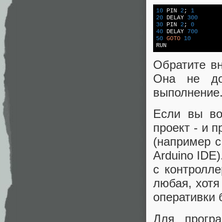
10
 PIN 
2
; 
1
20
 DELAY 
300
30
 PIN 
2
; 
0
40
 DELAY 
700
50
GOTO
10
RUN
Обратите вн
Она не до
выполнение.
Если вы во
проект - и 
(например с 
Arduino IDE
с контролл
любая, хотя
оперативки 
Для програ