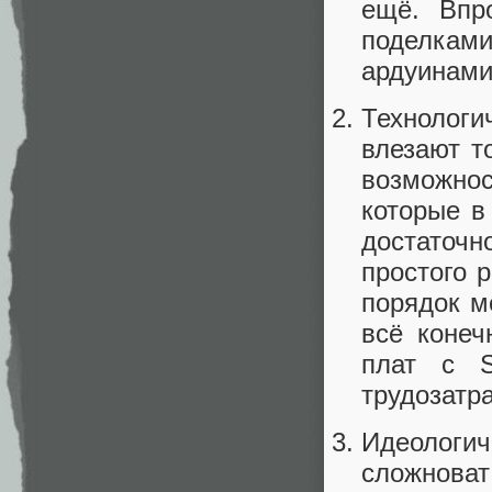
ещё. Впр
поделкам
ардуинами 
Технологи
влезают т
возможно
которые в
достаточ
простого 
порядок м
всё конеч
плат с S
трудозатра
Идеологи
сложноват