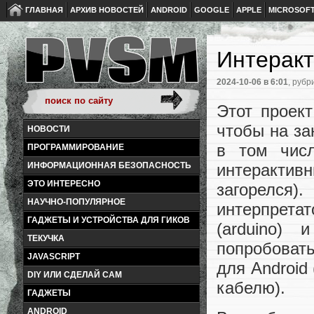
ГЛАВНАЯ
АРХИВ НОВОСТЕЙ
ANDROID
GOOGLE
APPLE
MICROSOF
Интеракт
2024-10-06
в 6:01
, рубр
Этот проек
чтобы на з
НОВОСТИ
в том числ
ПРОГРАММИРОВАНИЕ
интеракти
ИНФОРМАЦИОННАЯ БЕЗОПАСНОСТЬ
ЭТО ИНТЕРЕСНО
загорелся)
НАУЧНО-ПОПУЛЯРНОЕ
интерпрета
ГАДЖЕТЫ И УСТРОЙСТВА ДЛЯ ГИКОВ
(arduino)
ТЕКУЧКА
попробовать
JAVASCRIPT
для Android
DIY ИЛИ СДЕЛАЙ САМ
кабелю).
ГАДЖЕТЫ
ANDROID