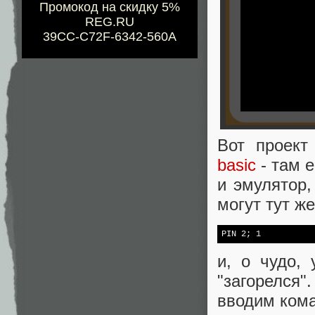
Промокод на скидку 5%
REG.RU
39CC-C72F-6342-560A
Вот проект
basic
- там е
и эмулятор,
могут тут ж
PIN 2; 1
и, о чудо,
"загорелся
вводим кома