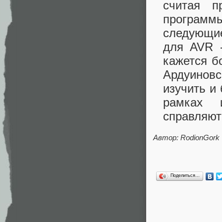
считая п
программ
следующие
для AVR -
кажется б
Ардуиновс
изучить и 
рамках и
справляют
Автор: RodionGork
Поделиться…