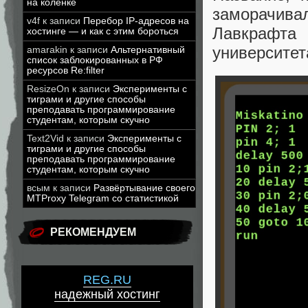
на коленке
заморачив
v4f
к записи
Перебор IP-адресов на
Лавкрафта
хостинге — и как с этим бороться
университет
amarakin
к записи
Альтернативный
список заблокированных в РФ
ресурсов Re:filter
ResizeOn
к записи
Эксперименты с
тиграми и другие способы
преподавать программирование
студентам, которым скучно
Text2Vid
к записи
Эксперименты с
тиграми и другие способы
преподавать программирование
студентам, которым скучно
всым
к записи
Развёртывание своего
MTProxy Telegram со статистикой
РЕКОМЕНДУЕМ
REG.RU
надежный хостинг