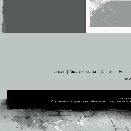
Главная
|
Архив новостей
|
Android
|
Google
Пуб
Все пра
Основными материалами сайта являются
архивные ко