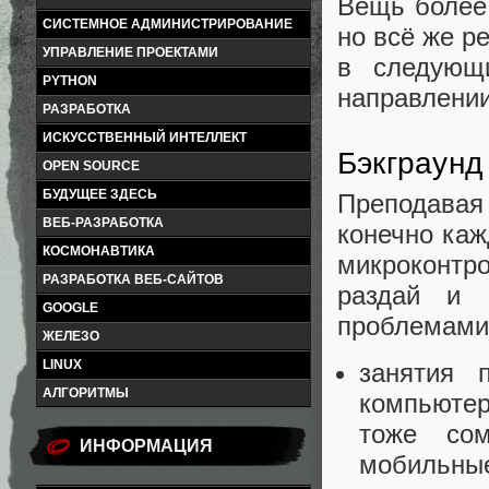
Вещь более 
СИСТЕМНОЕ АДМИНИСТРИРОВАНИЕ
но всё же р
УПРАВЛЕНИЕ ПРОЕКТАМИ
в следующ
PYTHON
направлении
РАЗРАБОТКА
ИСКУССТВЕННЫЙ ИНТЕЛЛЕКТ
Бэкграунд
OPEN SOURCE
БУДУЩЕЕ ЗДЕСЬ
Преподавая 
ВЕБ-РАЗРАБОТКА
конечно каж
КОСМОНАВТИКА
микроконтр
РАЗРАБОТКА ВЕБ-САЙТОВ
раздай и 
GOOGLE
проблемами
ЖЕЛЕЗО
LINUX
занятия 
АЛГОРИТМЫ
компьютер
тоже сом
ИНФОРМАЦИЯ
мобильны