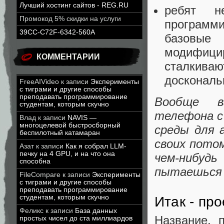
Лучший хостинг сайтов - REG.RU
ребят н
Промокод 5% скидки на услуги
программир
39CC-C72F-6342-560A
базовые
модифици
КОММЕНТАРИИ
сталкива
доскональ
FreeAIVideo
к записи
Эксперименты
с тиграми и другие способы
преподавать программирование
Вообще в
студентам, которым скучно
телефона с 
Влад
к записи
NAVIS —
многоцелевой быстросборный
среды для 
беспилотный катамаран
своих потом
Азат
к записи
Как я собрал LLM-
печку на 4 GPU, и на что она
чем-нибудь
способна
пытаешься о
FileCompare
к записи
Эксперименты
с тиграми и другие способы
преподавать программирование
студентам, которым скучно
Итак - про
Феликс
к записи
База данных
Название, 
простых чисел до ста миллиардов