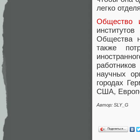
легко отдел
Общество 
институтов
Общества н
также пот
иностранно
работнико
научных ор
городах Ге
США, Европе
Автор: SLY_G
Поделиться…