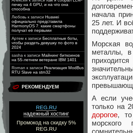
Алексей
к записи
Как я собрал LLM-
долговремен
печку на 4 GPU, и на что она
способна
начала при
Любовь
к записи
Huawei
25 лет. И в
официально представила
HarmonyOS 7: какие смартфоны
поддерживат
получат её первыми
Артем
к записи
Бесплатные боты,
Морская во
чтобы раздеть девушку по фото в
2024
металлы, в
sasha
к записи
Майнинг биткоинов
приходитс
на 55-летнем ветеране IBM 1401
значительны
Roman
к записи
Реализация ModBus
RTU Slave на stm32
эксплуатац
превышающа
РЕКОМЕНДУЕМ
А если уче
только на 2
REG.RU
надежный хостинг
дорогое
, т
морского 
Промокод на скидку 5%
REG.RU
сомнительн