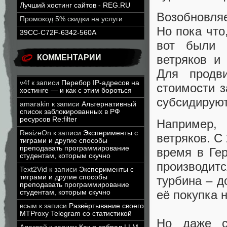
Лучший хостинг сайтов - REG.RU
Возобновляе
Промокод 5% скидки на услуги
Но пока что
39CC-C72F-6342-560A
вот были в
ветряков и
КОММЕНТАРИИ
Для продв
v4f
к записи
Перебор IP-адресов на
стоимости з
хостинге — и как с этим бороться
субсидируют
amarakin
к записи
Альтернативный
список заблокированных в РФ
ресурсов Re:filter
Например,
ResizeOn
к записи
Эксперименты с
ветряков. С
тиграми и другие способы
преподавать программирование
время в Ге
студентам, которым скучно
производит
Text2Vid
к записи
Эксперименты с
тиграми и другие способы
турбина – д
преподавать программирование
её покупка 
студентам, которым скучно
всым
к записи
Развёртывание своего
MTProxy Telegram со статистикой
Но даже с