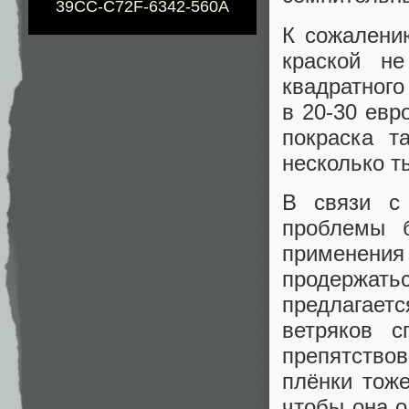
39CC-C72F-6342-560A
К сожалени
краской н
квадратного
в 20-30 евр
покраска т
несколько т
В связи с
проблемы б
применени
продержать
предлагае
ветряков с
препятство
плёнки тоже
чтобы она о