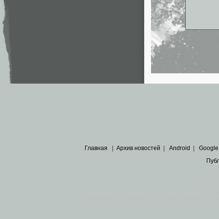
Главная
|
Архив новостей
|
Android
|
Google
Пуб
Все пра
Основными материалами сайта являются
архивные ко