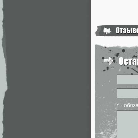
* - обя