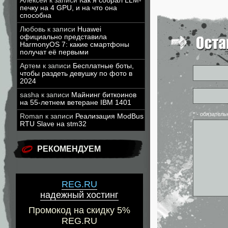
Алексей
к записи
Как я собрал LLM-
печку на 4 GPU, и на что она
способна
Любовь
к записи
Huawei
официально представила
HarmonyOS 7: какие смартфоны
получат её первыми
Артем
к записи
Бесплатные боты,
чтобы раздеть девушку по фото в
2024
sasha
к записи
Майнинг биткоинов
на 55-летнем ветеране IBM 1401
* - обязател
Roman
к записи
Реализация ModBus
RTU Slave на stm32
РЕКОМЕНДУЕМ
REG.RU
надежный хостинг
Промокод на скидку 5%
REG.RU