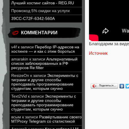
Лучший хостинг сайтов - REG.RU
Промокод 5% скидки на услуги
39CC-C72F-6342-560A
КОММЕНТАРИИ
Благодарим за виде
v4f
к записи
Перебор IP-адресов на
хостинге — и как с этим бороться
Источник
amarakin
к записи
Альтернативный
список заблокированных в РФ
ресурсов Re:filter
ResizeOn
к записи
Эксперименты с
тиграми и другие способы
преподавать программирование
Поделиться…
студентам, которым скучно
Text2Vid
к записи
Эксперименты с
тиграми и другие способы
преподавать программирование
студентам, которым скучно
всым
к записи
Развёртывание своего
MTProxy Telegram со статистикой