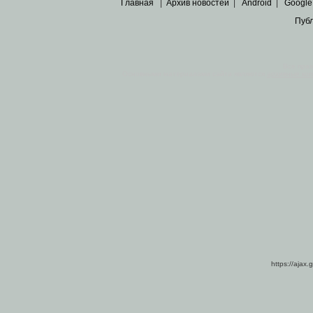
Главная
|
Архив новостей
|
Android
|
Google
Пуб
Все пра
Основными материалами сайта являются
архивные ко
https://ajax.