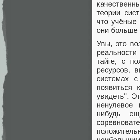
качественны
теории сис
что учёные 
они больше 
Увы, это в
реальности
тайге, с п
ресурсов, 
системах с
появиться 
увидеть". Э
ненулевое 
нибудь ещ
соревнов
положитель
наибольши