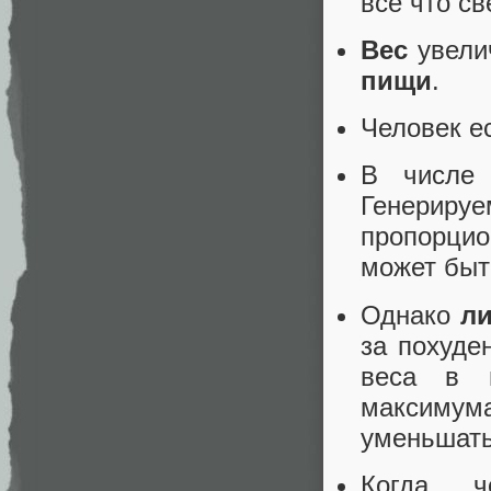
всё что св
Вес
увелич
пищи
.
Человек е
В числе
Генерир
пропорцио
может быт
Однако
л
за похуде
веса в 
максимум
уменьшатьс
Когда ч