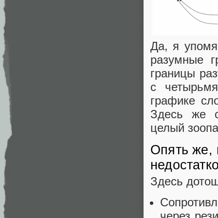
Да, я упомя
разумные г
границы ра
с четырьм
графике сло
Здесь же с
целый зоопа
Опять же,
недостатк
Здесь дотош
Сопротивл
через рези