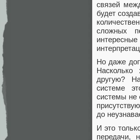
связей меж
будет созда
количестве
сложных п
интересные
интерпрета
Но даже доп
Насколько
другую? Н
системе эт
системы не 
присутствую
до неузнава
И это тольк
передачи, 