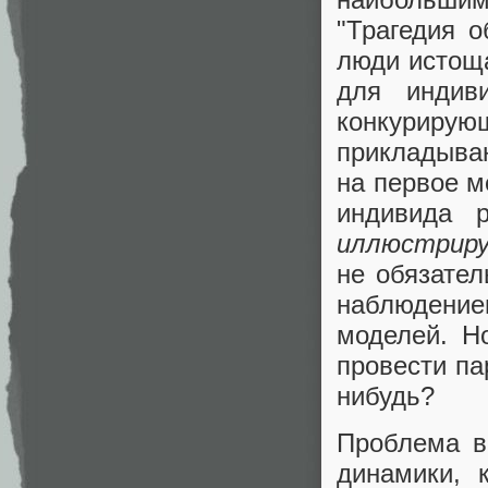
"Трагедия 
люди истоща
для индив
конкурирующ
прикладыва
на первое м
индивида р
иллюстрир
не обязате
наблюдение
моделей. Н
провести п
нибудь?
Проблема в
динамики, 