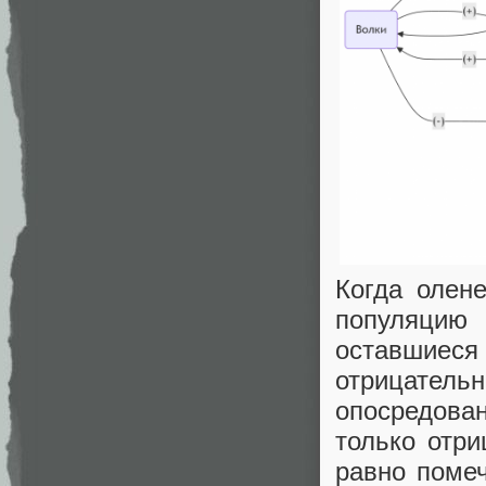
Когда олен
популяцию
оставшие
отрицател
опосредова
только отри
равно помеч