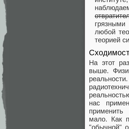
наблюдае
отвратите
грязными
любой тео
теорией с
Сходимост
На этот ра
выше. Физи
реальности
радиотехн
реальность
нас примен
применить
мало. Как 
"обычной" о