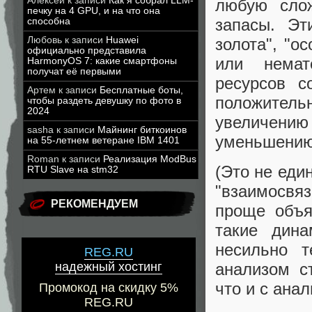
Алексей
к записи
Как я собрал LLM-
любую сло
печку на 4 GPU, и на что она
запасы. Эт
способна
Любовь
к записи
Huawei
золота", "о
официально представила
или немат
HarmonyOS 7: какие смартфоны
получат её первыми
ресурсов с
Артем
к записи
Бесплатные боты,
положитель
чтобы раздеть девушку по фото в
2024
увеличению
sasha
к записи
Майнинг биткоинов
уменьшению
на 55-летнем ветеране IBM 1401
Roman
к записи
Реализация ModBus
(Это не еди
RTU Slave на stm32
"взаимосвяз
РЕКОМЕНДУЕМ
проще объя
такие дина
несильно т
REG.RU
надежный хостинг
анализом с
что и с ана
Промокод на скидку 5%
REG.RU