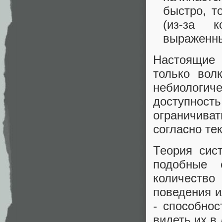
быстро, т
(из-за 
выраженн
Настоящие 
только вол
небиологиче
доступность
ограничива
согласно те
Теория сис
подобные 
количеств
поведения и
- способно
видеть их в