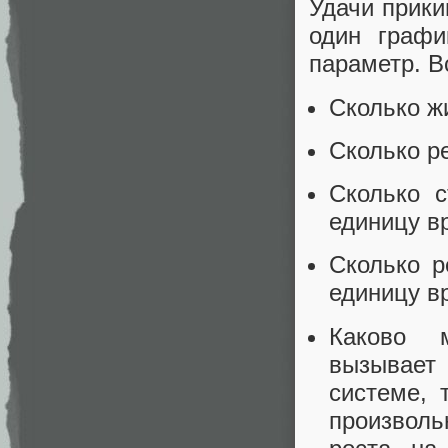
Удачи прики
один графи
параметр. В
Сколько ж
Сколько р
Сколько 
единицу в
Сколько р
единицу в
Каково м
вызывает
системе, 
произволь