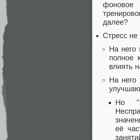
фоновое
трениров
далее?
Стресс не 
На него 
полное 
влиять н
На него
улучшаю
Но "з
Неспр
значен
её час
заняти