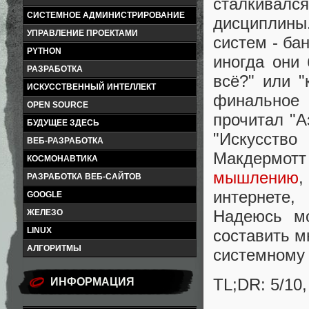
сталкивал
СИСТЕМНОЕ АДМИНИСТРИРОВАНИЕ
дисциплины.
УПРАВЛЕНИЕ ПРОЕКТАМИ
систем - ба
PYTHON
иногда они
РАЗРАБОТКА
всё?" или "
ИСКУССТВЕННЫЙ ИНТЕЛЛЕКТ
финальное
OPEN SOURCE
прочитал "А
БУДУЩЕЕ ЗДЕСЬ
"Искусств
ВЕБ-РАЗРАБОТКА
Макдермотт
КОСМОНАВТИКА
мышлению
,
РАЗРАБОТКА ВЕБ-САЙТОВ
интернете,
GOOGLE
Надеюсь мо
ЖЕЛЕЗО
LINUX
составить м
АЛГОРИТМЫ
системном
TL;DR: 5/10,
ИНФОРМАЦИЯ