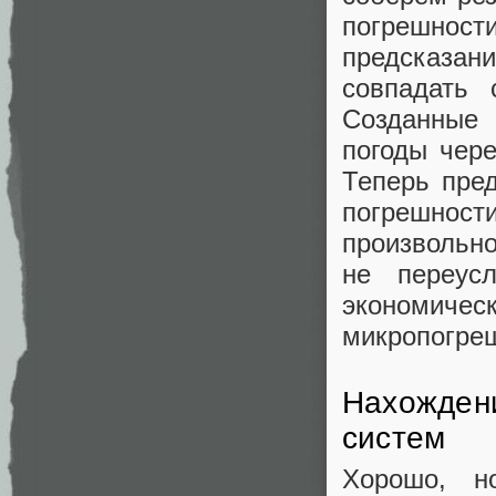
погрешност
предсказа
совпадать 
Созданны
погоды чере
Теперь пред
погрешнос
произвольно
не переусл
экономиче
микропогреш
Нахождени
систем
Хорошо, н