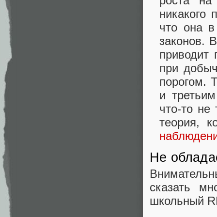
роста на
никакого 
что она в
законов. 
приводит 
при добыч
порогом. 
и третьим
что-то не
теория, к
наблюден
Не облада
Внимательн
сказать мн
школьный RL