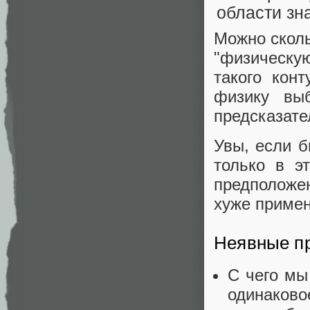
Можно сколь
"физическу
такого кон
физику выб
предсказате
Увы, если 
только в э
предположен
хуже примен
Неявные п
С чего мы
одинаков