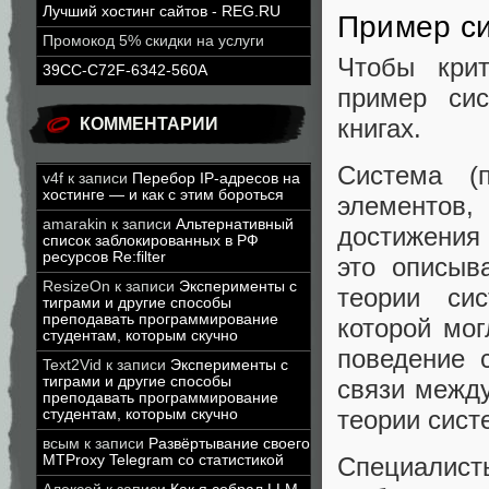
Лучший хостинг сайтов - REG.RU
Пример си
Промокод 5% скидки на услуги
Чтобы крит
39CC-C72F-6342-560A
пример сис
книгах.
КОММЕНТАРИИ
Система (
v4f
к записи
Перебор IP-адресов на
хостинге — и как с этим бороться
элементов
amarakin
к записи
Альтернативный
достижения 
список заблокированных в РФ
ресурсов Re:filter
это описыв
ResizeOn
к записи
Эксперименты с
теории си
тиграми и другие способы
преподавать программирование
которой мог
студентам, которым скучно
поведение 
Text2Vid
к записи
Эксперименты с
тиграми и другие способы
связи между
преподавать программирование
теории систе
студентам, которым скучно
всым
к записи
Развёртывание своего
MTProxy Telegram со статистикой
Специалист