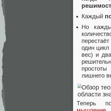
решимос
Каждый
п
Но кажд
количес
перестаёт
один цикл
вес) и дв
решительн
простоты 
лишнего в
Теперь по
мышление
.