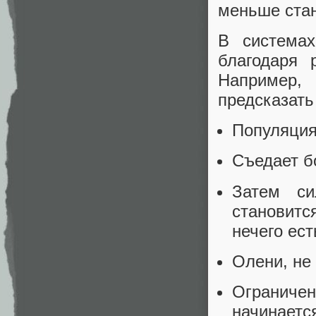
меньше стан
В система
благодаря 
Например,
предсказать
Популяция
Съедает б
Затем си
становит
нечего ест
Олени, не
Ограниче
начинается