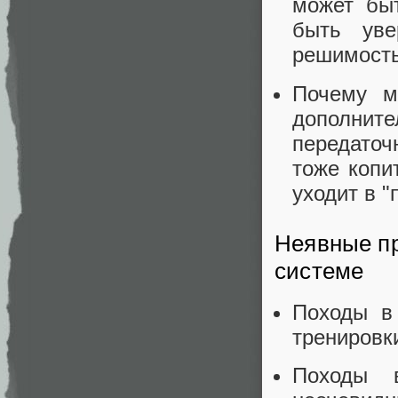
может бы
быть ув
решимость
Почему м
дополнит
передаточ
тоже копи
уходит в 
Неявные пр
системе
Походы в
тренировк
Походы 