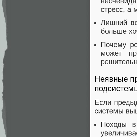
неочевидн
стресс, а 
Лишний ве
больше хо
Почему ре
может пр
решительн
Неявные пр
подсистемы
Если предыд
системы выше
Походы в
увеличив