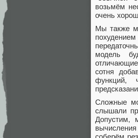
возьмём не
очень хорош
Мы также м
похудени
передаточн
модель бу
отличающие
сотня доба
функций, 
предсказани
Сложные мо
слышали пр
Допустим, 
вычисления
соберём рез