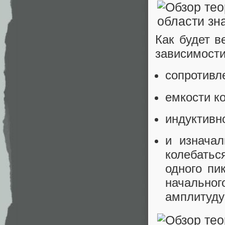
Как будет в
зависимости
сопротивл
емкости к
индуктивн
и изначал
колебатьс
одного пи
начальног
амплитуду