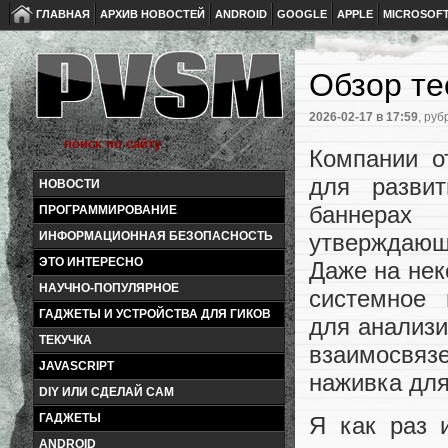
ГЛАВНАЯ
АРХИВ НОВОСТЕЙ
ANDROID
GOOGLE
APPLE
MICROSOF
Обзор те
2026-02-17
в 17:59
, руб
Компании о
для разви
НОВОСТИ
баннерах
ПРОГРАММИРОВАНИЕ
утверждающ
ИНФОРМАЦИОННАЯ БЕЗОПАСНОСТЬ
ЭТО ИНТЕРЕСНО
Даже на нек
НАУЧНО-ПОПУЛЯРНОЕ
системное 
ГАДЖЕТЫ И УСТРОЙСТВА ДЛЯ ГИКОВ
для анализ
ТЕКУЧКА
взаимосвяз
JAVASCRIPT
наживка для
DIY ИЛИ СДЕЛАЙ САМ
ГАДЖЕТЫ
Я как раз 
ANDROID