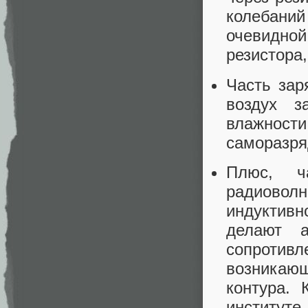
колебаний
очевидно
резистора
Часть зар
воздух з
влажност
саморазря
Плюс, ч
радиовол
индуктивн
делают 
сопроти
возникающ
контура.
институт