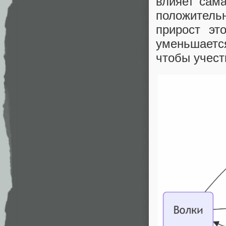
влияет сама
положитель
прирост эт
уменьшает
чтобы учест