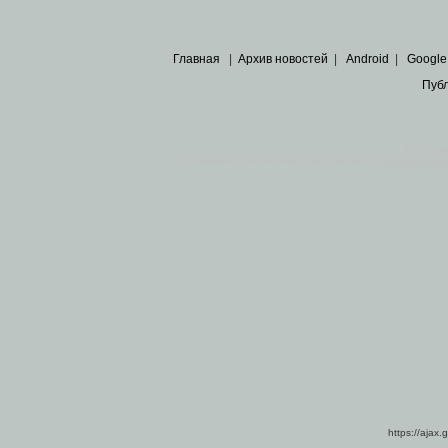
Главная
|
Архив новостей
|
Android
|
Google
Пуб
Все пра
Основными материалами сайта являются
архивные ко
https://ajax.