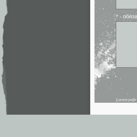
* - обя
Current ye@