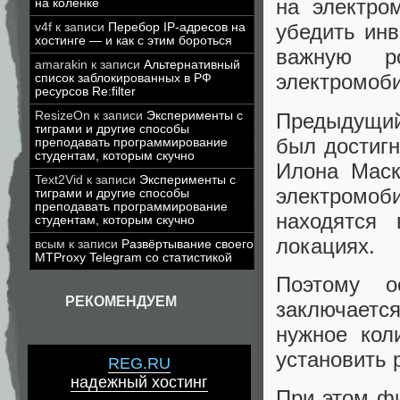
на электро
на коленке
убедить инв
v4f
к записи
Перебор IP-адресов на
хостинге — и как с этим бороться
важную р
amarakin
к записи
Альтернативный
электромоб
список заблокированных в РФ
ресурсов Re:filter
Предыдущий
ResizeOn
к записи
Эксперименты с
тиграми и другие способы
был достигн
преподавать программирование
студентам, которым скучно
Илона Маск
Text2Vid
к записи
Эксперименты с
электромоб
тиграми и другие способы
преподавать программирование
находятся
студентам, которым скучно
локациях.
всым
к записи
Развёртывание своего
MTProxy Telegram со статистикой
Поэтому о
РЕКОМЕНДУЕМ
заключаетс
нужное кол
установить 
REG.RU
надежный хостинг
При этом фи