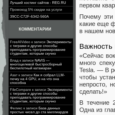
Лучший хостинг сайтов - REG.RU
первом квар
Промокод 5% скидки на услуги
Почему эти
39CC-C72F-6342-560A
какие еще ф
КОММЕНТАРИИ
в нашем но
FreeAIVideo
к записи
Эксперименты
Важность 
с тиграми и другие способы
преподавать программирование
студентам, которым скучно
«Сейчас вок
Влад
к записи
NAVIS —
много спек
многоцелевой быстросборный
беспилотный катамаран
Tesla. — В 
Азат
к записи
Как я собрал LLM-
чтобы устан
печку на 4 GPU, и на что она
способна
непросто, 
FileCompare
к записи
Эксперименты
сделать!»
с тиграми и другие способы
преподавать программирование
В течение 
студентам, которым скучно
Феликс
к записи
База данных
Одна из гла
простых чисел до ста миллиардов