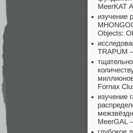
MeerKAT Ab
изучение 
MHONGOOSE
Objects: O
исследова
TRAPUM — 
тщательно
количеств
миллионов 
Fornax Clus
изучение 
распредел
межзвёздн
MeerGAL —
глубокое 