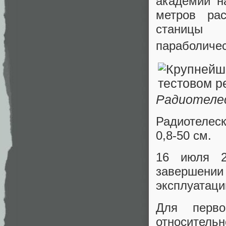
академии н
метров рас
станицы 
параболиче
Радиотеле
Радиотелес
0,8-50 см.
16 июля 2
завершении
эксплуатаци
Для перво
относитель