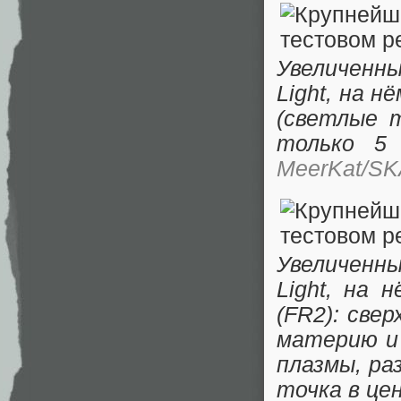
Увеличенны
Light, на 
(светлые 
только 5
MeerKat/SKA
Увеличенн
Light, на 
(FR2): све
материю и 
плазмы, ра
точка в це