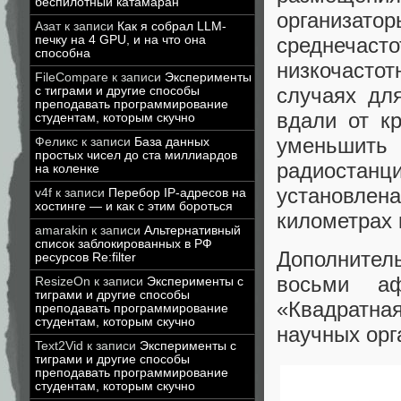
беспилотный катамаран
организа
Азат
к записи
Как я собрал LLM-
печку на 4 GPU, и на что она
среднечаст
способна
низкочастот
FileCompare
к записи
Эксперименты
случаях дл
с тиграми и другие способы
преподавать программирование
вдали от к
студентам, которым скучно
уменьшить
Феликс
к записи
База данных
простых чисел до ста миллиардов
радиостанци
на коленке
установле
v4f
к записи
Перебор IP-адресов на
хостинге — и как с этим бороться
километрах 
amarakin
к записи
Альтернативный
список заблокированных в РФ
Дополнител
ресурсов Re:filter
восьми аф
ResizeOn
к записи
Эксперименты с
тиграми и другие способы
«Квадратна
преподавать программирование
студентам, которым скучно
научных орг
Text2Vid
к записи
Эксперименты с
тиграми и другие способы
преподавать программирование
студентам, которым скучно