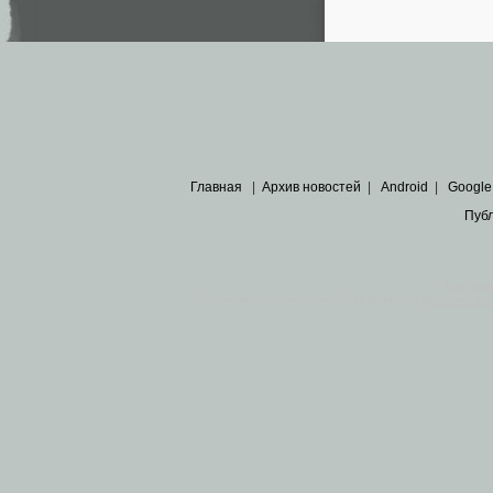
Главная
|
Архив новостей
|
Android
|
Google
Пуб
Все пра
Основными материалами сайта являются
архивные ко