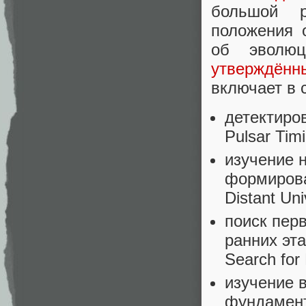
большой р
положения 
об эволю
утверждённ
включает в 
детектиро
Pulsar Timi
изучение 
формирова
Distant Un
поиск пер
ранних эт
Search for 
изучение 
фундамент