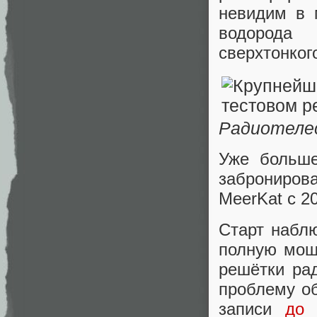
невидим в 
водорода 
сверхтонког
Радиотелес
Уже больше
заброниров
MeerKat с 2
Старт наблю
полную мощ
решётки ра
проблему об
записи
до 