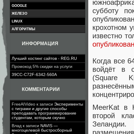
южноафрик
GOOGLE
субботу п
ЖЕЛЕЗО
опубликова
LINUX
крохотном у
АЛГОРИТМЫ
известно то
опубликова
ИНФОРМАЦИЯ
Лучший хостинг сайтов - REG.RU
Когда все 6
Промокод 5% скидки на услуги
войдёт в с
39CC-C72F-6342-560A
(Square K
разнесён
КОММЕНТАРИИ
концентриро
FreeAIVideo
к записи
Эксперименты
MeerKat в 
с тиграми и другие способы
преподавать программирование
второй кл
студентам, которым скучно
Зеландии.
Влад
к записи
NAVIS —
многоцелевой быстросборный
размещения