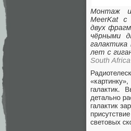
Монтаж из
MeerKat с
двух фрагм
чёрными д
галактика 
лет с гига
South Africa
Радиотелес
«картинку»,
галактик. 
детально ра
галактик за
присутстви
световых ск