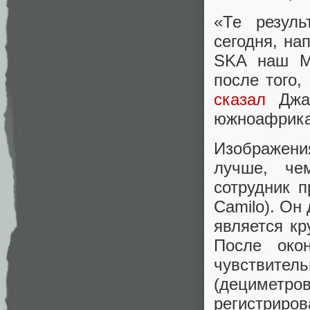
«Те резул
сегодня, на
SKA наш M
после того,
сказал
Джас
южноафрика
Изображени
лучше, че
сотрудник 
Camilo). Он
является к
После око
чувствител
(дециметр
регистриров