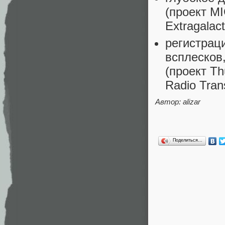
(проект MI
Extragalact
регистрац
всплесков
(проект Th
Radio Tran
Автор: alizar
Поделиться…