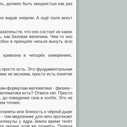
ать, должен быть мощностью как раз
из видов энергии. А ещё поля могут
казательств, что оно состоит из каких
, как базовая величина. Чем то оно
робки в принципе нельзя вынуть всю
 кривизна в четырёх измерениях,
на просто есть. Это фундаментальная
аже не аксиома, просто есть понятие
онам-формулам математики - физики -
атематики есть? Ответа нет. Просто
 до поведения газа в колбе. Это не
аем точнее.
 планеты или близость к чёрной дыре
 - тем медленнее для него протекает
 молекулы у ядра Земли время течёт
ти океана этой же планеты. Правда