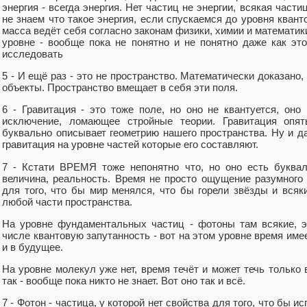
энергия - всегда энергия. Нет частиц не энергии, всякая части
не знаем что такое энергия, если спускаемся до уровня квант
масса ведёт себя согласно законам физики, химии и математики
уровне - вообще пока не понятно и не понятно даже как это
исследовать
5 - И ещё раз - это не пространство. Математически доказано,
объекты. Пространство вмещает в себя эти поля.
6 - Гравитация - это тоже поле, но оно не квантуется, оно 
исключение, ломающее стройные теории. Гравитация опять
буквально описывает геометрию нашего пространства. Ну и да
гравитация на уровне частей которые его составляют.
7 - Кстати ВРЕМЯ тоже непонятно что, но оно есть буквал
величина, реальность. Время не просто ощущение разумного
для того, что бы мир менялся, что бы горели звёзды и всяк
любой части пространства.
На уровне фундаментальных частиц - фотоны там всякие, э
числе квантовую запутанность - вот на этом уровне время име
и в будущее.
На уровне молекул уже нет, время течёт и может течь только 
так - вообще пока никто не знает. Вот оно так и всё.
7 - Фотон - частица, у которой нет свойства для того, что бы 