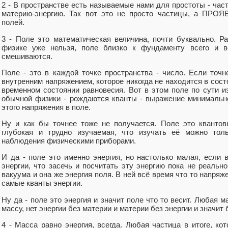
2 - В пространстве есть называемые нами для простоты - ча
материю-энергию. Так вот это не просто частицы, а ПРОЯ
полей.
3 - Поле это математическая величина, почти буквально. Р
физике уже нельзя, поле близко к фундаменту всего и в
смешиваются.
Поле - это в каждой точке пространства - число. Если точн
внутренним напряжением, которое никогда не находится в сост
временном состоянии равновесия. Вот в этом поле по сути и
обычной физики - рождаются кванты - выражение минимальн
этого напряжения в поле.
Ну и как бы точнее тоже не получается. Поле это квантов
глубокая и трудно изучаемая, что изучать её можно толь
наблюдения физическими приборами.
И да - поле это именно энергия, но настолько малая, если 
энергии, что засечь и посчитать эту энергию пока не реально
вакуума и она же энергия поля. В ней всё время что то напряже
самые кванты энергии.
Ну да - поле это энергия и значит поле что то весит. Любая м
массу, нет энергии без материи и материи без энергии и значит
4 - Масса равно энергия, всегда. Любая частица в итоге, кот