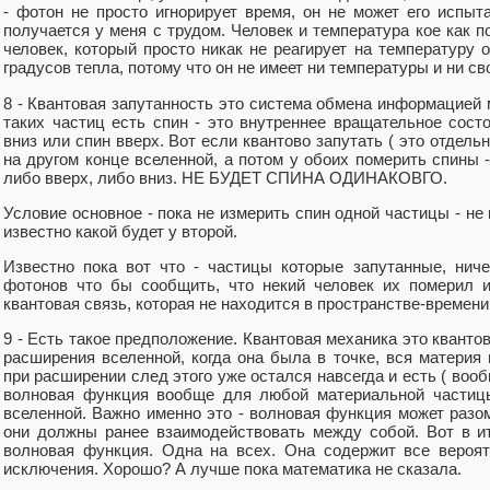
- фотон не просто игнорирует время, он не может его испыт
получается у меня с трудом. Человек и температура кое как п
человек, который просто никак не реагирует на температуру 
градусов тепла, потому что он не имеет ни температуры и ни с
8 - Квантовая запутанность это система обмена информацией
таких частиц есть спин - это внутреннее вращательное сост
вниз или спин вверх. Вот если квантово запутать ( это отдель
на другом конце вселенной, а потом у обоих померить спины -
либо вверх, либо вниз. НЕ БУДЕТ СПИНА ОДИНАКОВГО.
Условие основное - пока не измерить спин одной частицы - не 
известно какой будет у второй.
Известно пока вот что - частицы которые запутанные, ничег
фотонов что бы сообщить, что некий человек их померил и
квантовая связь, которая не находится в пространстве-времени
9 - Есть такое предположение. Квантовая механика это кванто
расширения вселенной, когда она была в точке, вся материя
при расширении след этого уже остался навсегда и есть ( вооб
волновая функция вообще для любой материальной частицы
вселенной. Важно именно это - волновая функция может разом
они должны ранее взаимодействовать между собой. Вот в ит
волновая функция. Одна на всех. Она содержит все вероят
исключения. Хорошо? А лучше пока математика не сказала.