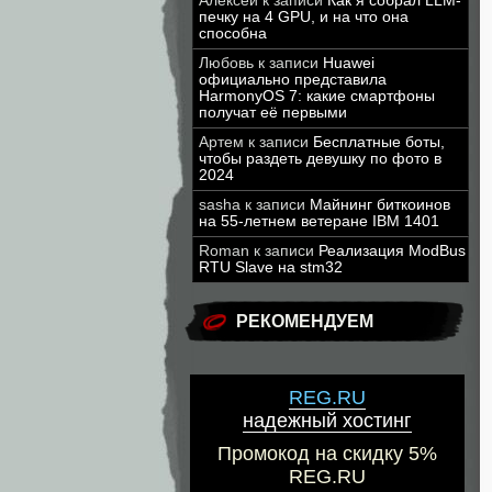
Алексей
к записи
Как я собрал LLM-
печку на 4 GPU, и на что она
способна
Любовь
к записи
Huawei
официально представила
HarmonyOS 7: какие смартфоны
получат её первыми
Артем
к записи
Бесплатные боты,
чтобы раздеть девушку по фото в
2024
sasha
к записи
Майнинг биткоинов
на 55-летнем ветеране IBM 1401
Roman
к записи
Реализация ModBus
RTU Slave на stm32
РЕКОМЕНДУЕМ
REG.RU
надежный хостинг
Промокод на скидку 5%
REG.RU