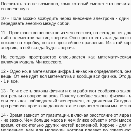
Посчитать это не возможно, комп который сможет это посчит
со вселенную.
10 - Поле можно возбудить через внесение электрона - один 
передавать энергию между собой.
11 - Пространство непонятно из чего состоит, на сегодня нет до
либо элементов-частиц-энергии. Оно просто есть как данность
похоже на коробку, но это простейшее сравнение. Из этой ко
энергию, в ней всегда будет энергия.
На сегодня пространство описывается как математическая
включая модель Минковского.
12 - Одно но, в математике цифра 1 никак не определяется, о
вещь. От неё идёт вся математика и вообще вся физика. Это д
- 1 и всё.
13 - То что есть законы физики и они работают сообразно зак
вот реально вопрос на века. Почему вообще законы физики - м
они есть как наблюдаемый эксперимент, от движения Сатурна,
про религию, просто на данном этапе научного знания мы не зн
14 - Время зависит от гравитации, включая расстояние от ядра
- не важно. Чем больше масса и чем ближе объект к этой массе
время, относительно других частей вселенной. Короче - для
медленнее, чем для молекулы которая плавает по поверхнос