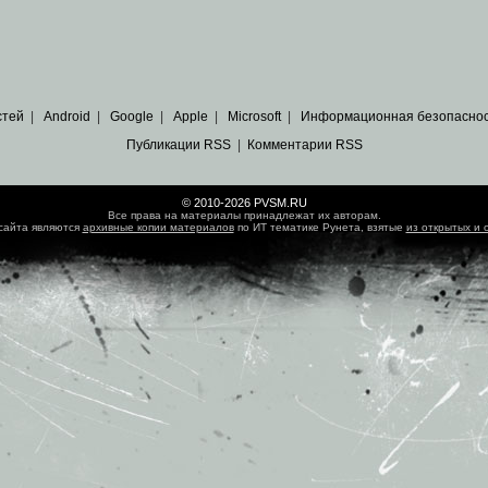
стей
|
Android
|
Google
|
Apple
|
Microsoft
|
Информационная безопасно
Публикации RSS
|
Комментарии RSS
© 2010-2026 PVSM.RU
Все права на материалы принадлежат их авторам.
сайта являются
архивные копии материалов
по ИТ тематике Рунета, взятые
из открытых и 