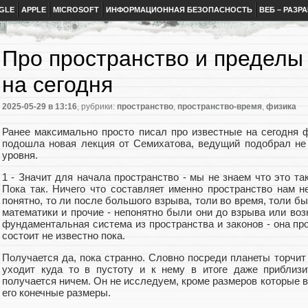
GLE
APPLE
MICROSOFT
ИНФОРМАЦИОННАЯ БЕЗОПАСНОСТЬ
ВЕБ – РАЗР
Про пространство и пределы
на сегодня
2025-05-29
в 13:16
, рубрики:
пространство
,
пространство-время
,
физика
Ранее максимально просто писал про известные на сегодня ф
подошла новая лекция от Семихатова, ведущий подобрал не
уровня.
1 - Значит для начала пространство - мы не знаем что это так
Пока так. Ничего что составляет именно пространство нам не
понятно, то ли после большого взрыва, толи во время, толи б
математики и прочие - непонятно были они до взрыва или возн
фундаментальная система из пространства и законов - она про
состоит не известно пока.
Получается да, пока странно. Словно посреди планеты торчит
уходит куда то в пустоту и к нему в итоге даже приблизи
получается ничем. Он не исследуем, кроме размеров которые в
его конечные размеры.