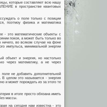
стицы, которые составляют всю нашу
ВЛЕНИЕ в пространстве квантовых
ассуждать о поле только с позиции
ся, поэтмоу физика и математика
ее - это математические объекты с
оянии покоя, а может быть только во
з ничего, во всяком случае на фоне
ого импульса, минимальной энергии
ый объект и энергия, но настолько
ко через математику, а не через
в поле не добавить дополнительной
. В целом это называется - энергия
но и может порождать из за этого те
атерия в итоге просто обязана иметь
 без массы.
орая на сегодня нам известна - это