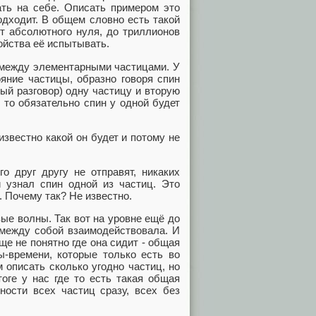
ать на себе. Описать примером это
одходит. В общем словно есть такой
от абсолютного нуля, до триллионов
войства её испытывать.
 между элементарными частицами. У
ояние частицы, образно говоря спин
ный разговор) одну частицу и вторую
 то обязательно спин у одной будет
известно какой он будет и потому не
о друг другу не отправят, никаких
 узнал спин одной из частиц. Это
. Почему так? Не известно.
вые волны. Так вот на уровне ещё до
 между собой взаимодействовала. И
ще не понятно где она сидит - общая
-времени, которые только есть во
 описать сколько угодно частиц, но
оге у нас где то есть такая общая
ности всех частиц сразу, всех без