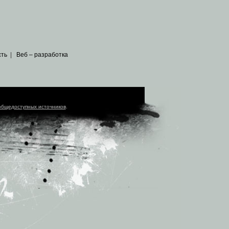
сть
|
Веб – разработка
общедоступных источников
.