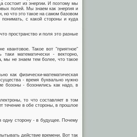
ца состоит из энергии. И поэтому мы
овых полей. Мы знаем как энергия и
, но что это такое на самом базовом
 понимать, с какой стороны и куда
 что пространство и поля это разные
не квантовое. Такое вот "приятное"
 таки математически - векторно,
, мы не знаем тем более, что такое
ьно как физически-математическая
 существа - время буквально нужно
ие бозоны - бозонились как надо, в
лектроны, то что составляет в том
ет течение в обе стороны, в прошлое
в одну сторону - в будущее. Почему
испытывать действие времени. Вот так