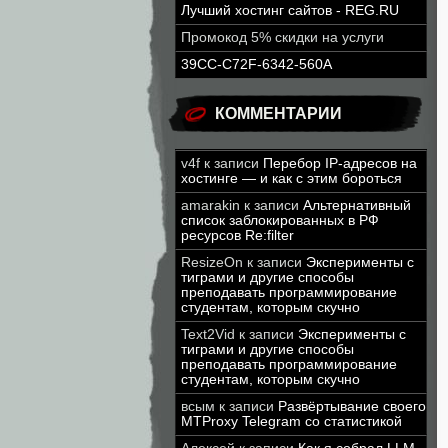
Лучший хостинг сайтов - REG.RU
Промокод 5% скидки на услуги
39CC-C72F-6342-560A
КОММЕНТАРИИ
v4f
к записи
Перебор IP-адресов на
хостинге — и как с этим бороться
amarakin
к записи
Альтернативный
список заблокированных в РФ
ресурсов Re:filter
ResizeOn
к записи
Эксперименты с
тиграми и другие способы
преподавать программирование
студентам, которым скучно
Text2Vid
к записи
Эксперименты с
тиграми и другие способы
преподавать программирование
студентам, которым скучно
всым
к записи
Развёртывание своего
MTProxy Telegram со статистикой