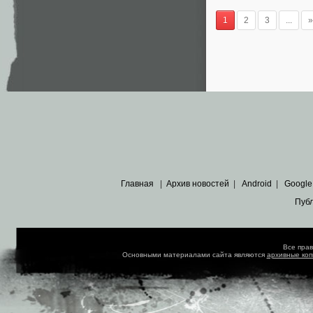
1
2
3
...
»
Главная
|
Архив новостей
|
Android
|
Google
Пуб
Все пра
Основными материалами сайта являются
архивные ко