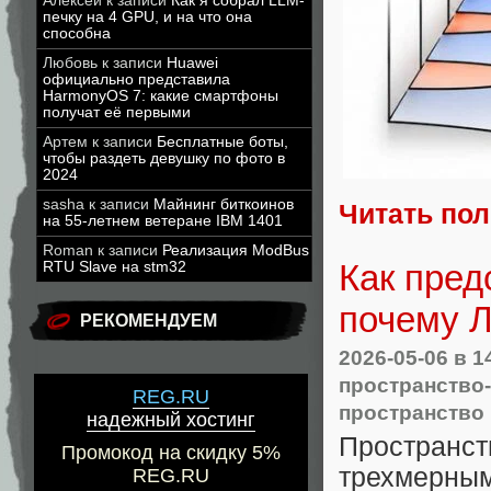
Алексей
к записи
Как я собрал LLM-
печку на 4 GPU, и на что она
способна
Любовь
к записи
Huawei
официально представила
HarmonyOS 7: какие смартфоны
получат её первыми
Артем
к записи
Бесплатные боты,
чтобы раздеть девушку по фото в
2024
sasha
к записи
Майнинг биткоинов
Читать по
на 55-летнем ветеране IBM 1401
Roman
к записи
Реализация ModBus
Как пред
RTU Slave на stm32
почему Л
РЕКОМЕНДУЕМ
2026-05-06
в 1
пространство
REG.RU
пространство
надежный хостинг
Пространс
Промокод на скидку 5%
трехмерны
REG.RU