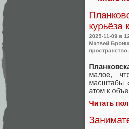
Планковс
курьёза 
2025-11-09
в 1
Матвей Бронш
пространство
Планковск
малое, чт
масштабы «
атом к объе
Читать по
Занимате