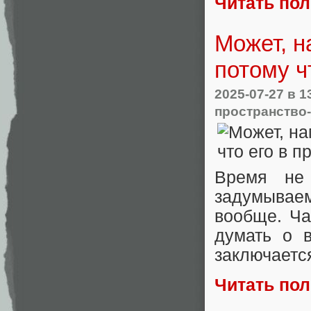
Читать по
Может, н
потому ч
2025-07-27
в 1
пространство
Время не
задумывае
вообще. Ча
думать о 
заключается
Читать по