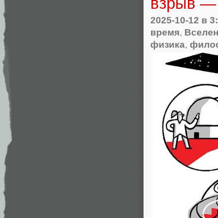
взрыв —
2025-10-12
в 3
время
,
Вселен
физика
,
фило