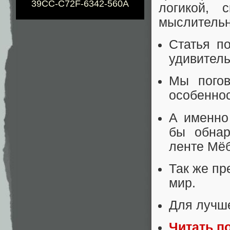
39CC-C72F-6342-560A
логикой, 
мыслительн
Статья п
удивител
Мы погов
особенно
А именно
бы обнар
ленте Мё
Так же пр
мир.
Для лучше
Читать п