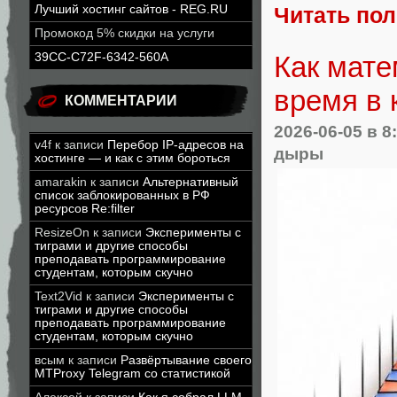
Лучший хостинг сайтов - REG.RU
Читать по
Промокод 5% скидки на услуги
Как мате
39CC-C72F-6342-560A
время в 
КОММЕНТАРИИ
2026-06-05
в 8
v4f
к записи
Перебор IP-адресов на
дыры
хостинге — и как с этим бороться
amarakin
к записи
Альтернативный
список заблокированных в РФ
ресурсов Re:filter
ResizeOn
к записи
Эксперименты с
тиграми и другие способы
преподавать программирование
студентам, которым скучно
Text2Vid
к записи
Эксперименты с
тиграми и другие способы
преподавать программирование
студентам, которым скучно
всым
к записи
Развёртывание своего
MTProxy Telegram со статистикой