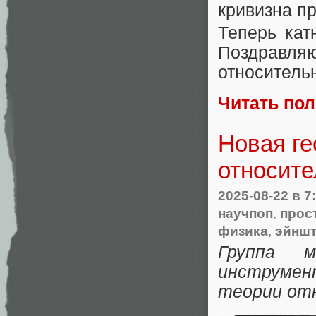
кривизна п
Теперь кат
Поздравл
относитель
Читать по
Новая ге
относит
2025-08-22
в 7
научпоп
,
прос
физика
,
эйнш
Группа 
инструме
теории от