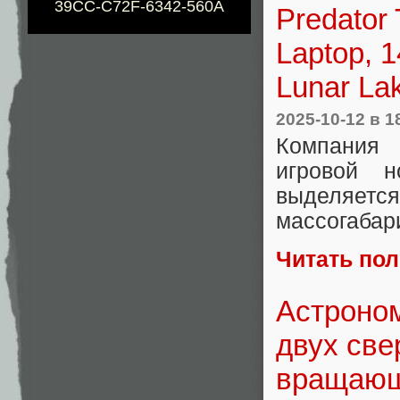
39CC-C72F-6342-560A
Predator
Laptop, 
Lunar La
2025-10-12
в 1
Компания 
игровой н
выделяется
массогабар
Читать по
Астроно
двух све
вращающи