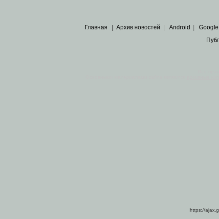
Главная
|
Архив новостей
|
Android
|
Google
Пуб
Все пра
Основными материалами сайта являются
архивные ко
https://ajax.