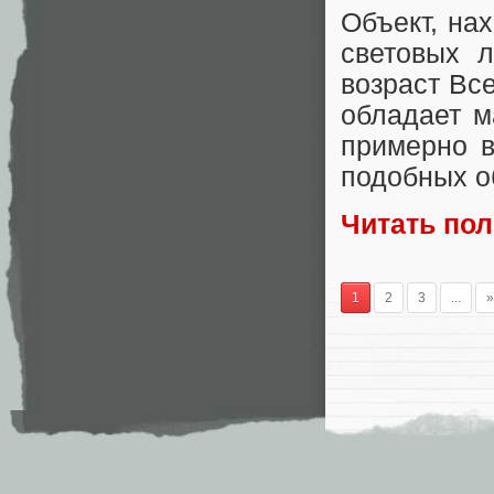
Объект, на
световых л
возраст Вс
обладает м
примерно в
подобных о
Читать по
1
2
3
...
»