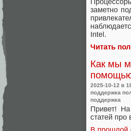
Процессор
заметно по
привлекате
наблюдает
Intel.
Читать по
Как мы м
помощью 
2025-10-12
в 1
поддержка по
поддержка
Привет! Н
статей про 
В прошлой 