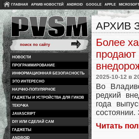
ГЛАВНАЯ
АРХИВ НОВОСТЕЙ
ANDROID
GOOGLE
APPLE
MICROSOF
АРХИВ З
Более ха
продают
НОВОСТИ
внедорож
ПРОГРАММИРОВАНИЕ
ИНФОРМАЦИОННАЯ БЕЗОПАСНОСТЬ
2025-10-12
в 2
ЭТО ИНТЕРЕСНО
Во Владив
НАУЧНО-ПОПУЛЯРНОЕ
редкий вне
ГАДЖЕТЫ И УСТРОЙСТВА ДЛЯ ГИКОВ
года выпу
ТЕКУЧКА
состоянии. 
JAVASCRIPT
DIY ИЛИ СДЕЛАЙ САМ
Читать по
ГАДЖЕТЫ
ANDROID