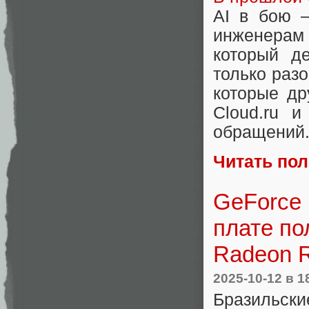
AI в бою —
инженерам
который д
только разо
которые др
Cloud.ru 
обращений
Читать по
GeForce 
плате по
Radeon 
2025-10-12
в 1
Бразильски