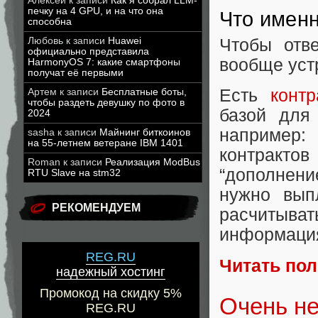
Алексей
к записи
Как я собрал LLM-
печку на 4 GPU, и на что она
Что имен
способна
Любовь
к записи
Huawei
Чтобы отве
официально представила
вообще уст
HarmonyOS 7: какие смартфоны
получат её первыми
Есть
конт
Артем
к записи
Бесплатные боты,
чтобы раздеть девушку по фото в
базой для
2024
например
sasha
к записи
Майнинг биткоинов
на 55-летнем ветеране IBM 1401
контракт
Roman
к записи
Реализация ModBus
“дополнени
RTU Slave на stm32
нужно вып
РЕКОМЕНДУЕМ
расчитыв
информация
REG.RU
Читать по
надежный хостинг
Промокод на скидку 5%
Очень не
REG.RU