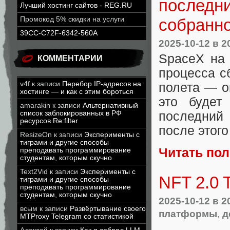
последни
Лучший хостинг сайтов - REG.RU
Промокод 5% скидки на услуги
собранно
39CC-C72F-6342-560A
2025-10-12
в 2
SpaceX на 
КОММЕНТАРИИ
процесса сб
v4f
к записи
Перебор IP-адресов на
полета — о
хостинге — и как с этим бороться
это будет
amarakin
к записи
Альтернативный
список заблокированных в РФ
последний
ресурсов Re:filter
после этого
ResizeOn
к записи
Эксперименты с
тиграми и другие способы
Читать по
преподавать программирование
студентам, которым скучно
Text2Vid
к записи
Эксперименты с
NFT 2.0
тиграми и другие способы
преподавать программирование
студентам, которым скучно
2025-10-12
в 2
всым
к записи
Развёртывание своего
платформы
,
д
MTProxy Telegram со статистикой