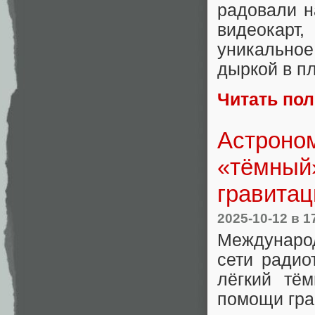
радовали н
видеокарт
уникальное
дыркой в п
Читать по
Астроно
«тёмный
гравитац
2025-10-12
в 1
Междунаро
сети радио
лёгкий тё
помощи гра