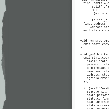
    final parts = e
        .split(',')

        .map(

          (e) => e.
        )

        .toList();

    final address =

        Address(str
    emit(state.copy
  }

  void _onAgreeToTe
    emit(state.copy
  }

  void _onSubmitted
    emit(state.copy
      email: state.
      password: sta
      confirmPasswo
      username: sta
      address: stat
      agreeToTerms:
    ));

    if (areAllFormM
      state.email,

      state.passwor
      state.confirm
      state.usernam
      state.address
      state.agreeTo