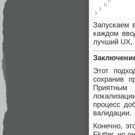
      ),

    );

  }

}
Запускаем 
каждом ввод
лучший UX, н
Заключени
Этот подхо
сохранив п
Приятным 
локализац
процесс до
валидации.
Конечно, э
Flutter, но