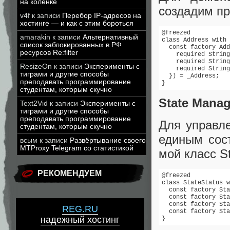
на коленке
создадим пр
v4f
к записи
Перебор IP-адресов на
хостинге — и как с этим бороться
@freezed

amarakin
к записи
Альтернативный
class Address with 
список заблокированных в РФ
  const factory Add
ресурсов Re:filter
    required String
    required String
ResizeOn
к записи
Эксперименты с
    required String
тиграми и другие способы
  }) = _Address;

преподавать программирование
}
студентам, которым скучно
State Mana
Text2Vid
к записи
Эксперименты с
тиграми и другие способы
преподавать программирование
Для управл
студентам, которым скучно
единым сост
всым
к записи
Развёртывание своего
MTProxy Telegram со статистикой
мой класс St
РЕКОМЕНДУЕМ
@freezed

class StateStatus w
  const factory Sta
  const factory Sta
  const factory Sta
REG.RU
  const factory Sta
надежный хостинг
}