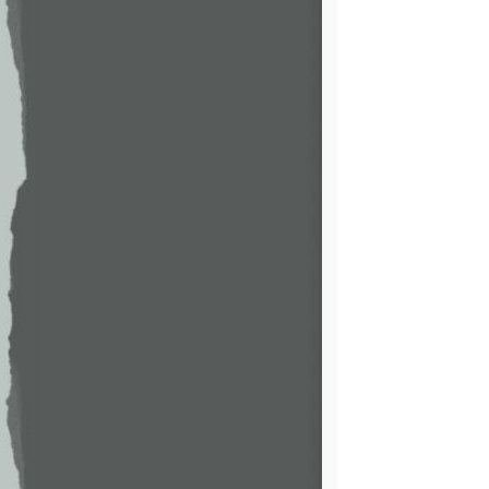
                   
                   
                   
                   
                   
                   
                   
                   
                   
                   
                   
                   
                   
                   
                   
                   
                   
                   
                   
                   
                   
                   
                   
                   
                   
                   
                   
                   
                   
                   
                   
                   