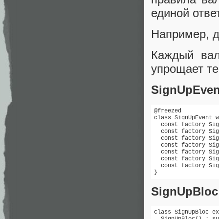
единой отве
Например, д
Каждый вал
упрощает те
SignUpEven
@freezed

class SignUpEvent w
  const factory Sig
  const factory Sig
  const factory Sig
  const factory Sig
  const factory Sig
  const factory Sig
  const factory Sig
}
SignUpBloc
class SignUpBloc ex
  SignUpBloc() : su