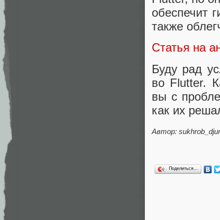
обеспечит г
также облег
Статья на а
Буду рад у
во Flutter.
вы с пробл
как их реша
Автор: sukhrob_dj
Поделиться…