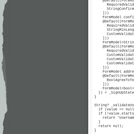
    @Default(FormMo
      RequiredValid
      StringConfirm
    ]))

    FormModel confi
    @Default(FormMo
      RequiredValid
      StringMinLeng
      CustomValidat
    ]))

    FormModel<Strin
    @Default(FormMo
      RequiredValid
      CustomValidat
      CustomValidat
      CustomValidat
    ]))

    FormModel addre
    @Default(FormMo
      BoolAgreeToTe
    ]))

    FormModel<bool>
  }) = _SignUpState
}

String? _validateUs
  if (value == null
  if (!value.starts
    return 'Usernam
  }

  return null;

}
