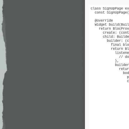
class SignUpPage ex
  const SignUpPage(
  @override

  Widget build(Buil
    return BlocProv
      create: (cont
      child: Builde
        builder: (c
          final blo
          return Bl
            listene
              // do
            },

            builder
              retur
                bod
                  p
                  c
                   
                   
                   
                   
                   
                   
                   
                   
                   
                   
                   