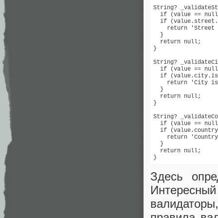
String? _validateSt
  if (value == null
  if (value.street.
    return 'Street 
  }

  return null;

}

String? _validateCi
  if (value == null
  if (value.city.is
    return 'City is
  }

  return null;

}

String? _validateCo
  if (value == null
  if (value.country
    return 'Country
  }

  return null;

Здесь опр
Интересный
валидатор
правила ва