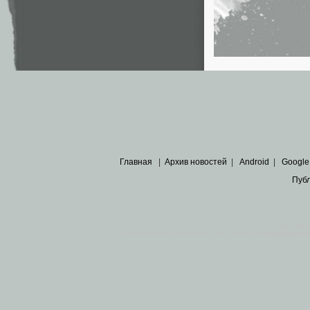
Главная
|
Архив новостей
|
Android
|
Google
Пуб
Все пра
Основными материалами сайта являются
архивные ко