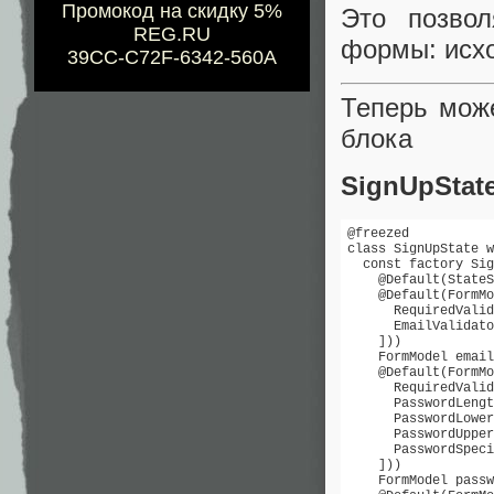
Промокод на скидку 5%
Это позвол
REG.RU
формы: исхо
39CC-C72F-6342-560A
Теперь може
блока
SignUpStat
@freezed

class SignUpState w
  const factory Sig
    @Default(StateS
    @Default(FormMo
      RequiredValid
      EmailValidato
    ]))

    FormModel email
    @Default(FormMo
      RequiredValid
      PasswordLengt
      PasswordLower
      PasswordUpper
      PasswordSpeci
    ]))

    FormModel passw