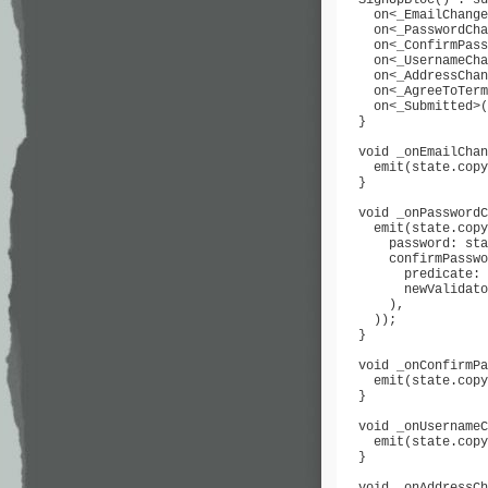
    on<_EmailChange
    on<_PasswordCha
    on<_ConfirmPass
    on<_UsernameCha
    on<_AddressChan
    on<_AgreeToTerm
    on<_Submitted>(
  }

  void _onEmailChan
    emit(state.copy
  }

  void _onPasswordC
    emit(state.copy
      password: sta
      confirmPasswo
        predicate: 
        newValidato
      ),

    ));

  }

  void _onConfirmPa
    emit(state.copy
  }

  void _onUsernameC
    emit(state.copy
  }

  void _onAddressCh