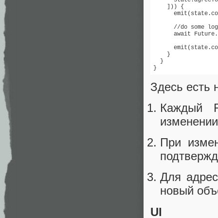
    ])) {

      emit(state.co
      //do some log
      await Future.
      emit(state.co
    }

  }

}
Здесь есть 
Каждый F
изменении
При изме
подтвержд
Для адрес
новый объ
UI