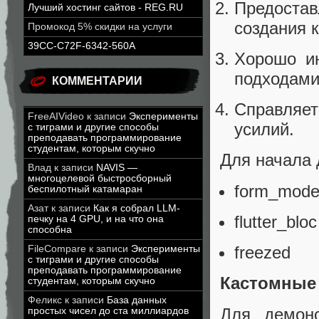
Предостав
Лучший хостинг сайтов - REG.RU
создания 
Промокод 5% скидки на услуги
39CC-C72F-6342-560A
Хорошо ин
подходами
КОММЕНТАРИИ
Справляе
FreeAIVideo
к записи
Эксперименты
усилий.
с тиграми и другие способы
преподавать программирование
студентам, которым скучно
Для начала 
Влад
к записи
NAVIS —
многоцелевой быстросборный
form_mode
беспилотный катамаран
Азат
к записи
Как я собрал LLM-
flutter_bloc
печку на 4 GPU, и на что она
способна
freezed
FileCompare
к записи
Эксперименты
с тиграми и другие способы
преподавать программирование
Кастомные
студентам, которым скучно
Феликс
к записи
База данных
Для демон
простых чисел до ста миллиардов