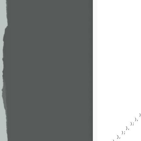
                   
                   
                   
                   
                   
                   
                   
                   
                   
                   
                   
                   
                   
                   
                   
                   
                   
                   
                   
                   
                   
                   
                   
                   
                   
                   
                  )
                ),

              );

            },

          );

        },
