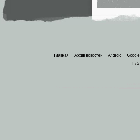
Главная
|
Архив новостей
|
Android
|
Google
Пуб
Все пра
Основными материалами сайта являются
архивные ко