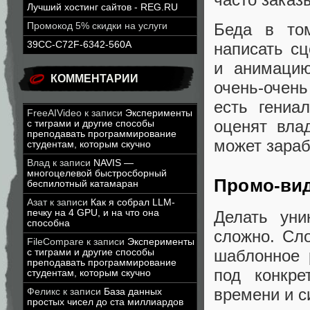
Лучший хостинг сайтов - REG.RU
Беда в том
Промокод 5% скидки на услуги
39CC-C72F-6342-560A
написать сц
и анимацию
КОММЕНТАРИИ
очень-очень
есть гениа
FreeAIVideo
к записи
Эксперименты
оценят вла
с тиграми и другие способы
преподавать программирование
может зараб
студентам, которым скучно
Влад
к записи
NAVIS —
многоцелевой быстросборный
Промо-вид
беспилотный катамаран
Азат
к записи
Как я собрал LLM-
печку на 4 GPU, и на что она
Делать уни
способна
сложно. Сло
FileCompare
к записи
Эксперименты
шаблонное 
с тиграми и другие способы
преподавать программирование
под конкре
студентам, которым скучно
времени и с
Феликс
к записи
База данных
простых чисел до ста миллиардов