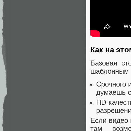
Как на эт
Базовая ст
шаблонным в
Срочного и
думаешь о
HD-качест
разрешении
Если видео 
там возмо