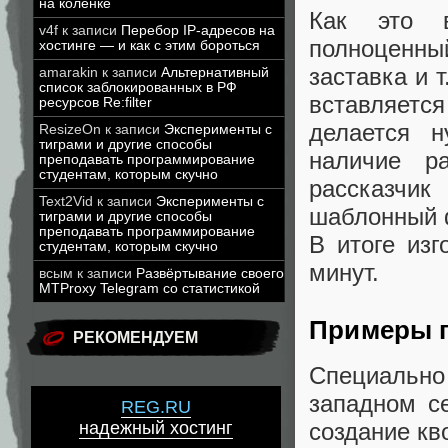
на коленке
Как это в
v4f
к записи
Перебор IP-адресов на
полноценны
хостинге — и как с этим бороться
заставка и 
amarakin
к записи
Альтернативный
список заблокированных в РФ
вставляетс
ресурсов Re:filter
делается н
ResizeOn
к записи
Эксперименты с
тиграми и другие способы
наличие р
преподавать программирование
студентам, которым скучно
рассказчи
Text2Vid
к записи
Эксперименты с
шаблонный 
тиграми и другие способы
преподавать программирование
В итоге изг
студентам, которым скучно
минут.
всым
к записи
Развёртывание своего
MTProxy Telegram со статистикой
Примеры 
РЕКОМЕНДУЕМ
Специальн
западном с
REG.RU
надежный хостинг
создание кв