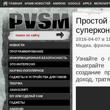
ГЛАВНАЯ
АРХИВ НОВОСТЕЙ
ANDROID
GOOGLE
APPLE
MICROSOF
Простой 
суперкон
2016-04-07
в 1
Медиа
,
фрила
НОВОСТИ
ПРОГРАММИРОВАНИЕ
Узнайте о 
ИНФОРМАЦИОННАЯ БЕЗОПАСНОСТЬ
выиграйте
ЭТО ИНТЕРЕСНО
НАУЧНО-ПОПУЛЯРНОЕ
создание п
ГАДЖЕТЫ И УСТРОЙСТВА ДЛЯ ГИКОВ
доход, трат
ТЕКУЧКА
JAVASCRIPT
DIY ИЛИ СДЕЛАЙ САМ
ГАДЖЕТЫ
ANDROID