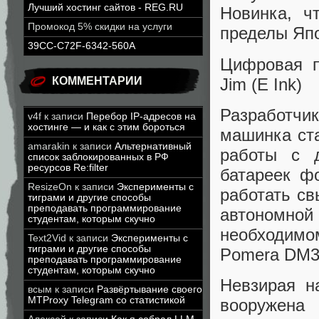
Лучший хостинг сайтов - REG.RU
Новинка, ч
Промокод 5% скидки на услуги
пределы Япо
39CC-C72F-6342-560A
Цифровая 
Jim (E Ink)
КОММЕНТАРИИ
Разработчи
v4f
к записи
Перебор IP-адресов на
хостинге — и как с этим бороться
машинка ста
amarakin
к записи
Альтернативный
работы с 
список заблокированных в РФ
ресурсов Re:filter
батареек ф
ResizeOn
к записи
Эксперименты с
работать св
тиграми и другие способы
преподавать программирование
автономной
студентам, которым скучно
необходимом
Text2Vid
к записи
Эксперименты с
тиграми и другие способы
Pomera DM30
преподавать программирование
студентам, которым скучно
Невзирая н
всым
к записи
Развёртывание своего
MTProxy Telegram со статистикой
вооружена