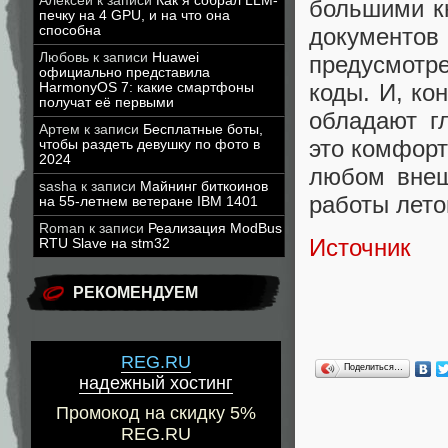
Алексей
к записи
Как я собрал LLM-
большими кн
печку на 4 GPU, и на что она
способна
документо
Любовь
к записи
Huawei
предусмотр
официально представила
коды. И, ко
HarmonyOS 7: какие смартфоны
получат её первыми
обладают г
Артем
к записи
Бесплатные боты,
это комфорт
чтобы раздеть девушку по фото в
2024
любом внеш
sasha
к записи
Майнинг биткоинов
работы лето
на 55-летнем ветеране IBM 1401
Roman
к записи
Реализация ModBus
Источник
RTU Slave на stm32
РЕКОМЕНДУЕМ
REG.RU
Поделиться…
надежный хостинг
Промокод на скидку 5%
REG.RU