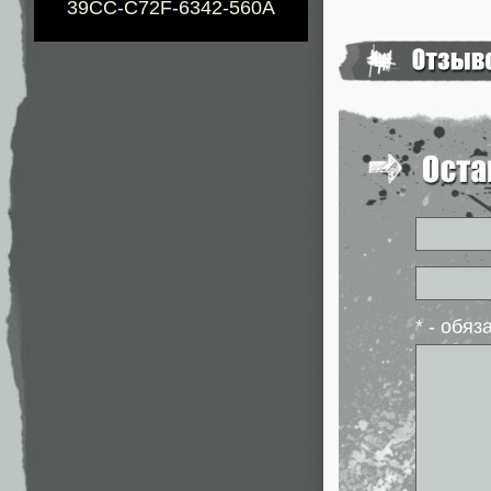
39CC-C72F-6342-560A
* - обя