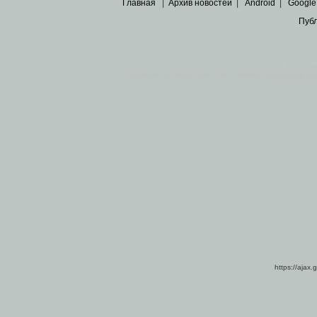
Главная
|
Архив новостей
|
Android
|
Google
Пуб
Все пра
Основными материалами сайта являются
архивные ко
https://ajax.