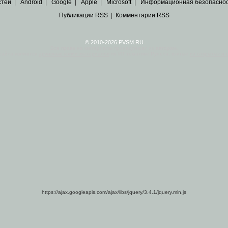
стей
|
Android
|
Google
|
Apple
|
Microsoft
|
Информационная безопасно
Публикации RSS
|
Комментарии RSS
© 2010-2026 PVSM.RU
Все права на материалы принадлежат их авторам.
сайта являются
архивные копии материалов
по ИТ тематике Рунета, взятые
из открытых и 
https://ajax.googleapis.com/ajax/libs/jquery/3.4.1/jquery.min.js