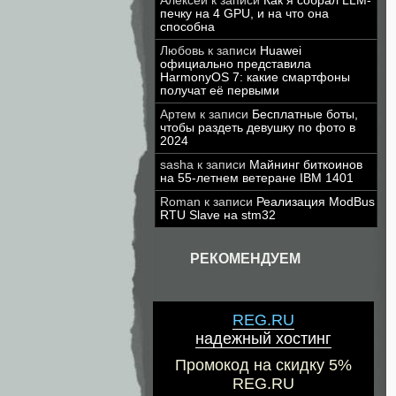
Алексей
к записи
Как я собрал LLM-
печку на 4 GPU, и на что она
способна
Любовь
к записи
Huawei
официально представила
HarmonyOS 7: какие смартфоны
получат её первыми
Артем
к записи
Бесплатные боты,
чтобы раздеть девушку по фото в
2024
sasha
к записи
Майнинг биткоинов
на 55-летнем ветеране IBM 1401
Roman
к записи
Реализация ModBus
RTU Slave на stm32
РЕКОМЕНДУЕМ
REG.RU
надежный хостинг
Промокод на скидку 5%
REG.RU