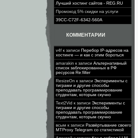
Лучший хостинг сайтов - REG.RU
Промокод 5% скидки на услуги
39CC-C72F-6342-560A
КОММЕНТАРИИ
v4f
к записи
Перебор IP-адресов на
хостинге — и как с этим бороться
amarakin
к записи
Альтернативный
список заблокированных в РФ
ресурсов Re:filter
ResizeOn
к записи
Эксперименты с
тиграми и другие способы
преподавать программирование
студентам, которым скучно
Text2Vid
к записи
Эксперименты с
тиграми и другие способы
преподавать программирование
студентам, которым скучно
всым
к записи
Развёртывание своего
MTProxy Telegram со статистикой