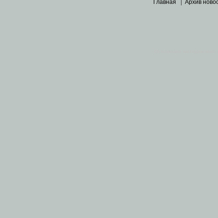
Главная
|
Архив ново
Основными материалами 