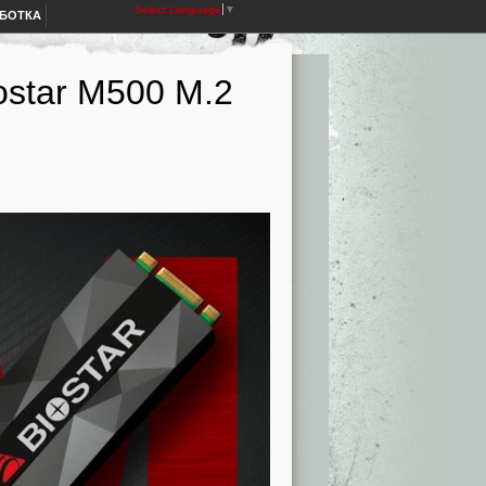
Select Language
▼
АБОТКА
ostar M500 М.2