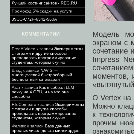
Лучший хостинг сайтов - REG.RU
Промокод 5% скидки на услуги
39CC-C72F-6342-560A
Модель мо
КОММЕНТАРИИ
экраном с 
FreeAIVideo
к записи
Эксперименты
сочетание 
с тиграми и другие способы
Impress Ne
преподавать программирование
студентам, которым скучно
сочетание
Влад
к записи
NAVIS —
моментов, 
многоцелевой быстросборный
беспилотный катамаран
«вытянутый
Азат
к записи
Как я собрал LLM-
печку на 4 GPU, и на что она
О Vertex н
способна
Можно клацн
FileCompare
к записи
Эксперименты
с тиграми и другие способы
к технолог
преподавать программирование
студентам, которым скучно
прочим нюа
Феликс
к записи
База данных
ознакомит
простых чисел до ста миллиардов