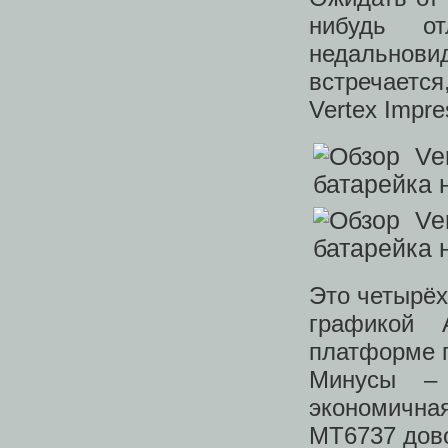
нибудь о
недально
встречаетс
Vertex Impr
Это четырёх
графикой 
платформе п
Минусы – 
экономична
MT6737 дов