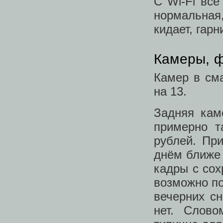
С Wi-Fi всё
нормальная,
кидает, гарн
Камеры, ф
Камер в сма
на 13.
Задняя кам
примерно т
рублей. Пр
днём ближе 
кадры с сох
возможно по
вечерних сн
нет. Слово