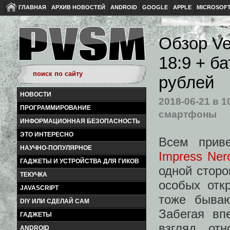
ГЛАВНАЯ
АРХИВ НОВОСТЕЙ
ANDROID
GOOGLE
APPLE
MICROSOF
Обзор Ve
18:9 + б
рублей
НОВОСТИ
2018-06-21
в 1
ПРОГРАММИРОВАНИЕ
смартфоны
ИНФОРМАЦИОННАЯ БЕЗОПАСНОСТЬ
ЭТО ИНТЕРЕСНО
Всем прив
НАУЧНО-ПОПУЛЯРНОЕ
Impress Ner
ГАДЖЕТЫ И УСТРОЙСТВА ДЛЯ ГИКОВ
одной сторо
ТЕКУЧКА
особых отк
JAVASCRIPT
тоже бываю
DIY ИЛИ СДЕЛАЙ САМ
Забегая вп
ГАДЖЕТЫ
взгляд, от
ANDROID