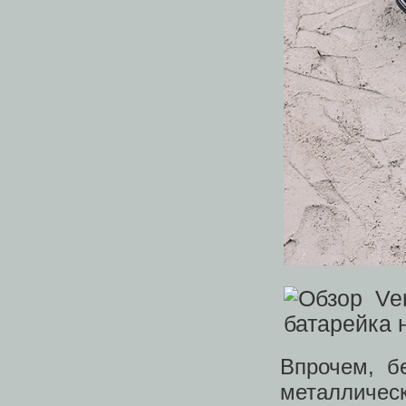
Впрочем, б
металличе