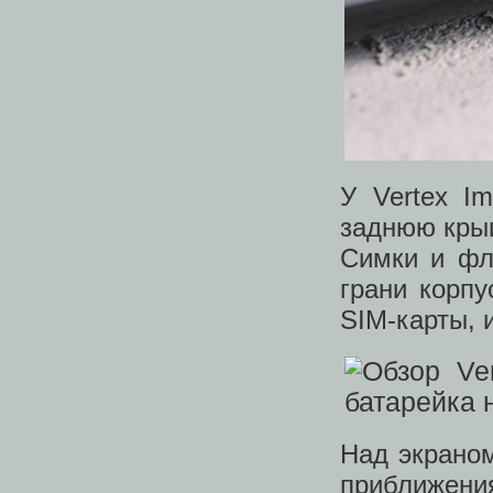
У Vertex I
заднюю крыш
Симки и фл
грани корп
SIM-карты, 
Над экраном
приближен