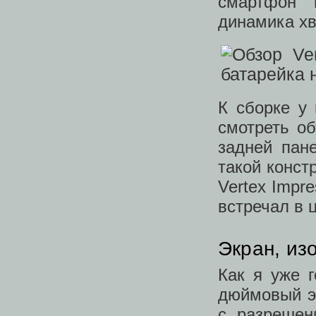
смартфон 
динамика хв
К сборке у 
смотреть о
задней пан
такой конст
Vertex Impr
встречал в 
Экран, из
Как я уже г
дюймовый эк
с разрешен