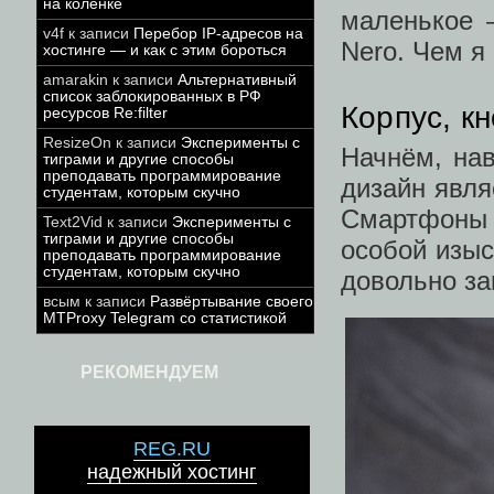
на коленке
маленькое –
v4f
к записи
Перебор IP-адресов на
Nero. Чем я
хостинге — и как с этим бороться
amarakin
к записи
Альтернативный
список заблокированных в РФ
Корпус, кн
ресурсов Re:filter
ResizeOn
к записи
Эксперименты с
Начнём, нав
тиграми и другие способы
преподавать программирование
дизайн явля
студентам, которым скучно
Смартфоны д
Text2Vid
к записи
Эксперименты с
тиграми и другие способы
особой изыс
преподавать программирование
студентам, которым скучно
довольно за
всым
к записи
Развёртывание своего
MTProxy Telegram со статистикой
РЕКОМЕНДУЕМ
REG.RU
надежный хостинг