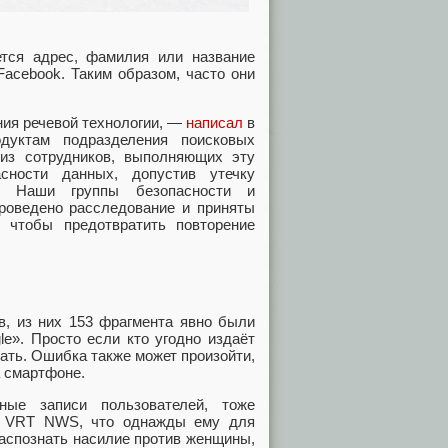
ется адрес, фамилия или название
acebook. Таким образом, часто они
ния речевой технологии, —
написал
в
дуктам подразделения поисковых
из сотрудников, выполняющих эту
сности данных, допустив утечку
е. Наши группы безопасности и
роведено расследование и приняты
 чтобы предотвратить повторение
, из них 153 фрагмента явно были
e». Просто если кто угодно издаёт
ать. Ошибка также может произойти,
а смартфоне.
ные записи пользователей, тоже
ал VRT NWS, что однажды ему для
распознать насилие против женщины,