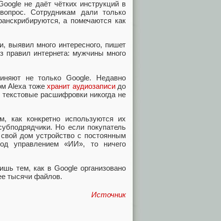
Google не даёт чётких инструкций в
вопрос. Сотрудникам дали только
ранскрибируются, а помечаются как
и, выявил много интересного, пишет
з правил интернета: мужчины много
иняют не только Google. Недавно
ом Alexa тоже
хранит аудиозаписи
до
е текстовые расшифровки никогда не
, как конкретно используются их
субподрядчики. Но если покупатель
 свой дом устройство с постоянным
од управлением «ИИ», то ничего
шь тем, как в Google организовано
ее тысячи файлов.
Источник