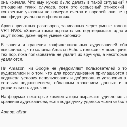
она кричала. Что ему нужно было делать в такой ситуации? 
отношении таких случаев, хотя это серьёзный этический 
конкретные указания по номерам счетов и паролей: они не т
«конфиденциальная информация».
Архив приватных разговоров, записанных через умные колонк
VRT NWS: «Записи также поразительно подтверждают одно и
ищут порно, даже через умные колонки».
В записи и хранении конфиденциальных аудиозаписей обв
выяснилось, что колонка Amazon Echo с голосовым помощник
тех пор, пока пользователь не удалит их вручную, а некоторы
удаляются.
Ни Amazon, ни Google не уведомляют пользователей о том
аудиозаписи и о том, что для прослушивания приглашаются 
подписал условия использования и добровольно установил в
сетевым подключением, облачным хранением данных и п
удивительного здесь нет.
На форумах некоторые комментаторы выражают удивление ли
хранение аудиозаписей, если подрядчику удалось «слить» бол
Автор: alizar