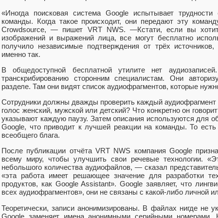
«Иногда поисковая система Google испытывает трудности 
команды. Когда такое происходит, они передают эту коман
Crowdsource, — пишет VRT NWS. —Кстати, если вы хотит
изображений и выражений лица, все могут бесплатно испол
получило независимые подтверждения от трёх источников, 
именно так.
В общедоступной бесплатной утилите нет аудиозаписей
транскрибированию сторонним специалистам. Они автори
разделе. Там они видят список аудиофрагментов, которые нужн
Сотрудники должны дважды проверить каждый аудиофрагмент и
голос женский, мужской или детский? Что конкретно он говор
указывают каждую паузу. Затем описания используются для о
Google, что приводит к лучшей реакции на команды. То есть
всеобщего блага.
После публикации отчёта VRT NWS компания Google признал
всему миру, чтобы улучшить свои речевые технологии. «Э
небольшого количества аудиофайлов, — сказал представитель
«эта работа имеет решающее значение для разработки тех
продуктов, как Google Assistant». Google заявляет, что линг
всех аудиофрагментов», они не связаны с какой-либо личной 
Теоретически, записи анонимизированы. В файлах нигде не у
Google заменяет имена анонимными серийными номерами. Н