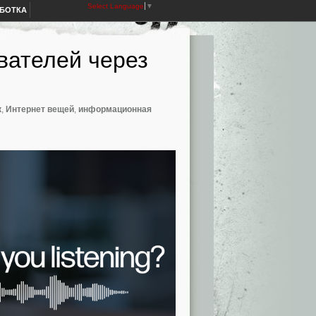
Select Language
▼
АБОТКА
вателей через
к
,
Интернет вещей
,
информационная