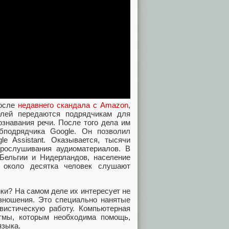
после
недавнего скандала с Amazon
,
елей передаются подрядчикам для
знавания речи. После того дела им
бподрядчика Google. Он позволил
le Assistant. Оказывается, тысячи
рослушивания аудиоматериалов. В
Бельгии и Нидерландов, население
) около десятка человек слушают
ки? На самом деле их интересует не
изношения. Это специально нанятые
гвистическую работу. Компьютерная
тмы, которым необходима помощь,
языка.