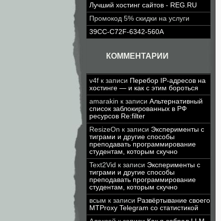
Лучший хостинг сайтов - REG.RU
Промокод 5% скидки на услуги
39CC-C72F-6342-560A
КОММЕНТАРИИ
v4f
к записи
Перебор IP-адресов на
хостинге — и как с этим бороться
amarakin
к записи
Альтернативный
список заблокированных в РФ
ресурсов Re:filter
ResizeOn
к записи
Эксперименты с
тиграми и другие способы
преподавать программирование
студентам, которым скучно
Text2Vid
к записи
Эксперименты с
тиграми и другие способы
преподавать программирование
студентам, которым скучно
всым
к записи
Развёртывание своего
MTProxy Telegram со статистикой