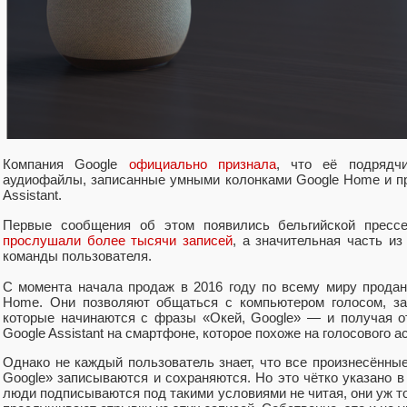
Компания Google
официально признала
, что её подрядч
аудиофайлы, записанные умными колонками Google Home и п
Assistant.
Первые сообщения об этом появились бельгийской прес
прослушали более тысячи записей
, а значительная часть из
команды пользователя.
С момента начала продаж в 2016 году по всему миру прода
Home. Они позволяют общаться с компьютером голосом, за
которые начинаются с фразы «Окей, Google» — и получая о
Google Assistant на смартфоне, которое похоже на голосового асс
Однако не каждый пользователь знает, что все произнесённы
Google» записываются и сохраняются. Но это чётко указано в
люди подписываются под такими условиями не читая, они уж то