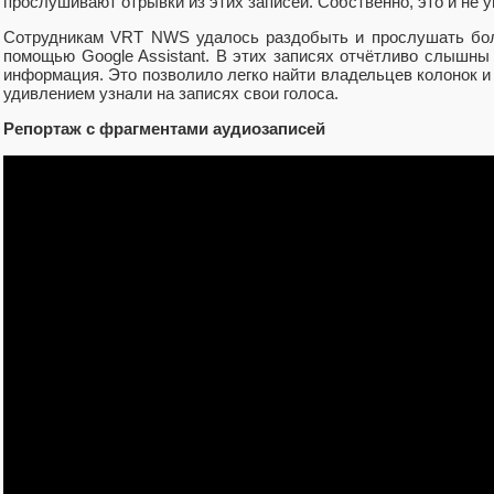
прослушивают отрывки из этих записей. Собственно, это и не 
Сотрудникам VRT NWS удалось раздобыть и прослушать бол
помощью Google Assistant. В этих записях отчётливо слышны
информация. Это позволило легко найти владельцев колонок 
удивлением узнали на записях свои голоса.
Репортаж с фрагментами аудиозаписей