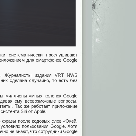
ики систематически прослушивают
риложением для смартфонов Google
се. Журналисты издания VRT NWS
 них сделана случайно, то есть без
ны миллионы умных колонок Google
давая ему всевозможные вопросы,
тветы. Так же работает приложение
истента Siri от Apple.
е фразы после кодовых слов «Окей,
 условиях пользования Google. Хотя
чно не знают, что сотрудники Google