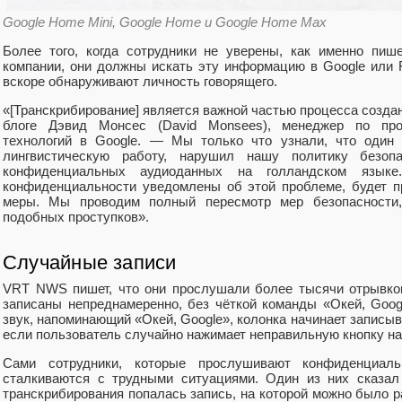
Google Home Mini, Google Home и Google Home Max
Более того, когда сотрудники не уверены, как именно пиш
компании, они должны искать эту информацию в Google или F
вскоре обнаруживают личность говорящего.
«[Транскрибирование] является важной частью процесса созда
блоге Дэвид Монсес (David Monsees), менеджер по про
технологий в Google. — Мы только что узнали, что один 
лингвистическую работу, нарушил нашу политику безопа
конфиденциальных аудиоданных на голландском язык
конфиденциальности уведомлены об этой проблеме, будет п
меры. Мы проводим полный пересмотр мер безопасности,
подобных проступков».
Случайные записи
VRT NWS пишет, что они прослушали более тысячи отрывков
записаны непреднамеренно, без чёткой команды «Окей, Googl
звук, напоминающий «Окей, Google», колонка начинает записыв
если пользователь случайно нажимает неправильную кнопку н
Сами сотрудники, которые прослушивают конфиденциаль
сталкиваются с трудными ситуациями. Один из них сказ
транскрибирования попалась запись, на которой можно было 