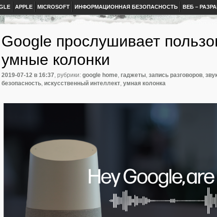
GLE
APPLE
MICROSOFT
ИНФОРМАЦИОННАЯ БЕЗОПАСНОСТЬ
ВЕБ – РАЗР
Google прослушивает пользо
умные колонки
2019-07-12
в 16:37
, рубрики:
google home
,
гаджеты
,
запись разговоров
,
зву
безопасность
,
искусственный интеллект
,
умная колонка