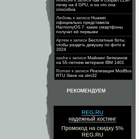
Алексей
к записи
Как я собрал LLM-
печку на 4 GPU, и на что она
способна
Любовь
к записи
Huawei
официально представила
HarmonyOS 7: какие смартфоны
получат её первыми
Артем
к записи
Бесплатные боты,
чтобы раздеть девушку по фото в
2024
sasha
к записи
Майнинг биткоинов
на 55-летнем ветеране IBM 1401
Roman
к записи
Реализация ModBus
RTU Slave на stm32
РЕКОМЕНДУЕМ
REG.RU
надежный хостинг
Промокод на скидку 5%
REG.RU