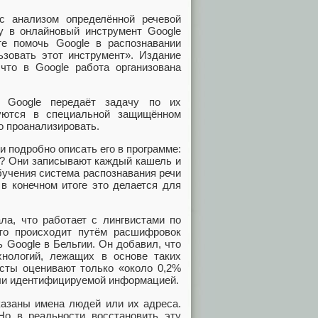
с анализом определённой речевой
ду в онлайновый инструмент Google
е помочь Google в распознавании
ьзовать этот инструмент». Издание
что в Google работа организована
. Google передаёт задачу по их
зуются в специальной защищённом
о проанализировать.
 подробно описать его в программе:
ит? Они записывают каждый кашель и
бучения система распознавания речи
 в конечном итоге это делается для
а, что работает с лингвистами по
то происходит путём расшифровок
 Google в Бельгии. Он добавил, что
нологий, лежащих в основе таких
висты оценивают только «около 0,2%
или идентифицируемой информацией.
казаны имена людей или их адреса.
о в реальности восстановить эту