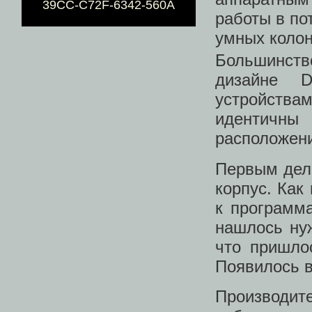
39CC-C72F-6342-560A
работы в по
умных коло
Большинств
дизайне D
устройства
идентичны
расположени
Первым дело
корпус. Как
к программ
нашлось нуж
что пришло
Появилось в
Производит