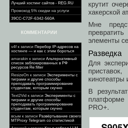
крутит оче
Лучший хостинг сайтов - REG.RU
хакерской а
Промокод 5% скидки на услуги
39CC-C72F-6342-560A
Мне предс
превратить
КОММЕНТАРИИ
элементы се
v4f
к записи
Перебор IP-адресов на
хостинге — и как с этим бороться
Разведка
amarakin
к записи
Альтернативный
Для экспер
список заблокированных в РФ
ресурсов Re:filter
приставок
ResizeOn
к записи
Эксперименты с
кинотеатры 
тиграми и другие способы
преподавать программирование
студентам, которым скучно
В результа
Text2Vid
к записи
Эксперименты с
платформе 
тиграми и другие способы
преподавать программирование
PRO+.
студентам, которым скучно
всым
к записи
Развёртывание своего
MTProxy Telegram со статистикой