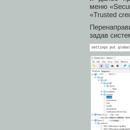
меню «Securi
«Trusted cred
Перенаправ
задав систе
settings put global