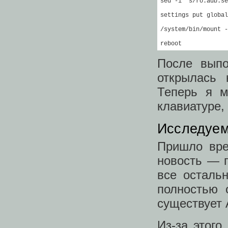
sed -i 's/ro.adb.se
settings put global
/system/bin/mount -
reboot
После выпо
открылась
Теперь я м
клавиатуре,
Исследуем
Пришло вре
новость ― 
все осталь
полностью 
существует A
Из-за этого