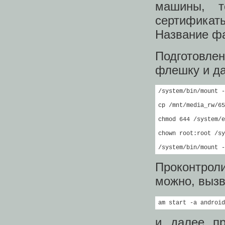
машины, т
сертификаты
Название фа
Подготовле
флешку и да
/system/bin/mount -
cp /mnt/media_rw/65
chmod 644 /system/e
chown root:root /sy
/system/bin/mount -
Проконтрол
можно, вызв
am start -a android
и далее пр