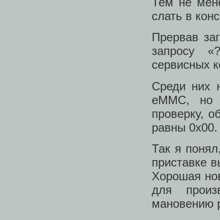
Тем не мене
слать в кон
Прервав заг
запросу «
сервисных к
Среди них 
eMMC, но 
проверку, о
равны 0x00.
Так я понял
приставке в
Хорошая нов
для произ
мановению р