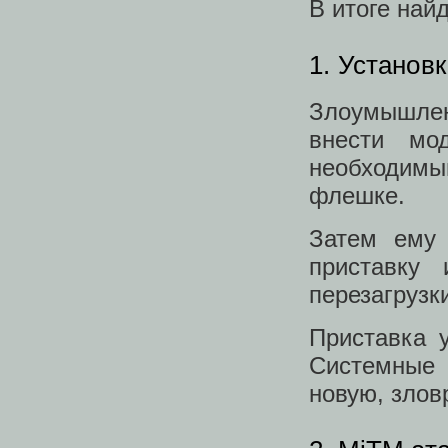
В итоге най
1. Установ
Злоумышле
внести мо
необходим
флешке.
Затем ему 
приставку
перезагрузк
Приставка 
Системные 
новую, злов