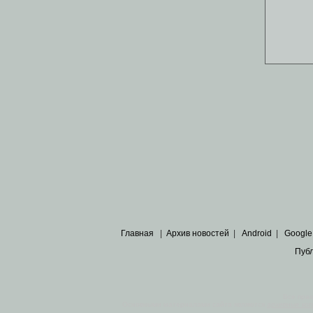
Главная
|
Архив новостей
|
Android
|
Google
Пуб
Все пра
Основными материалами сайта являются
архивные ко