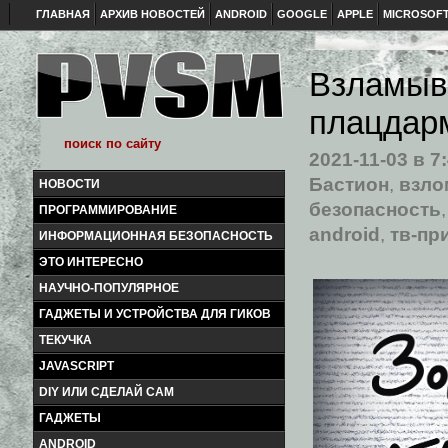
ГЛАВНАЯ
АРХИВ НОВОСТЕЙ
ANDROID
GOOGLE
APPLE
MICROSOF
Взламыва
плацдарм
2021-11-03
в 7
Бастион
,
взло
НОВОСТИ
безопасность
ПРОГРАММИРОВАНИЕ
android
,
тв-пр
ИНФОРМАЦИОННАЯ БЕЗОПАСНОСТЬ
ЭТО ИНТЕРЕСНО
НАУЧНО-ПОПУЛЯРНОЕ
ГАДЖЕТЫ И УСТРОЙСТВА ДЛЯ ГИКОВ
ТЕКУЧКА
JAVASCRIPT
DIY ИЛИ СДЕЛАЙ САМ
ГАДЖЕТЫ
ANDROID