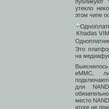
публикуют 
утекло нек
этом чипе о
Одноплатни
Это платфо
на медиафун
Выяснилось,
eMMC, л
подключаютс
для NAND
обязательно
место NAND-
итоге не при