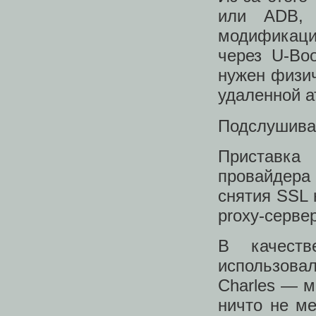
или ADB, 
модификац
через U-Boo
нужен физич
удаленной а
Подслушива
Приставка
провайдера
снятия SSL 
proxy-серве
В качест
использова
Charles ― м
ничто не м