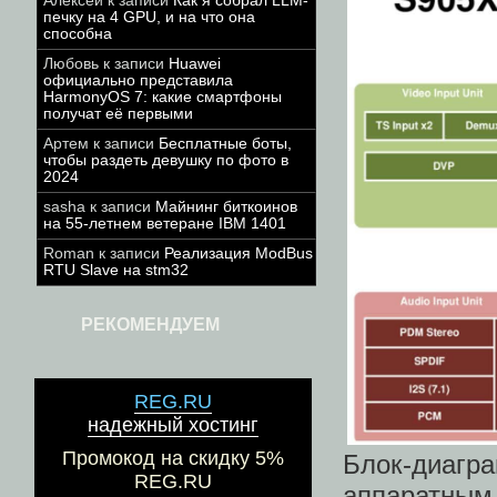
Алексей
к записи
Как я собрал LLM-
печку на 4 GPU, и на что она
способна
Любовь
к записи
Huawei
официально представила
HarmonyOS 7: какие смартфоны
получат её первыми
Артем
к записи
Бесплатные боты,
чтобы раздеть девушку по фото в
2024
sasha
к записи
Майнинг биткоинов
на 55-летнем ветеране IBM 1401
Roman
к записи
Реализация ModBus
RTU Slave на stm32
РЕКОМЕНДУЕМ
REG.RU
надежный хостинг
Промокод на скидку 5%
Блок-диагра
REG.RU
аппаратным 