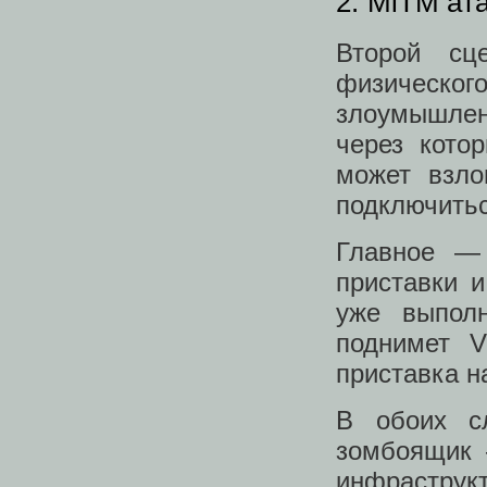
2. MiTM ат
Второй сц
физическо
злоумышлен
через кото
может взло
подключитьс
Главное — 
приставки 
уже выпол
поднимет V
приставка н
В обоих с
зомбоящик 
инфраструкт