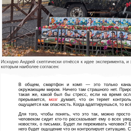
Исходно Андрей скептически отнёсся к идее эксперимента, и з
которым наиболее согласен:
В общем, смартфон и комп — это только кана
окружающим миром. Ничего там страшного нет. Прир
такая же, какой был бы стресс, если на время ос
прерывается,
мозг
думает, что он теряет контрол
ощущается как опасность. Когда адаптируешься, то всё
Для того, чтобы понять, что это так, можно просто
человеком сидит кто-то рассказывает ему о всех уве
новостях, о письмах. Будет ли переживать человек? Б
него будет ощущение что он контролирует ситуацию. С