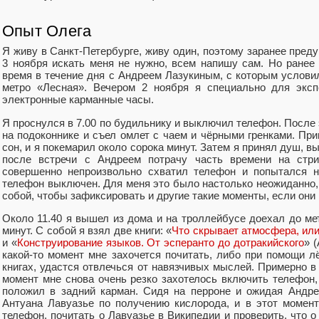
Опыт Олега
Я живу в Санкт-Петербурге, живу один, поэтому заранее преду
3 ноября искать меня не нужно, всем напишу сам. Но ранее 
время в течение дня с Андреем Лазукиным, с которым условил
метро «Лесная». Вечером 2 ноября я специально для эксп
электронные карманные часы.
Я проснулся в 7.00 по будильнику и выключил телефон. После 
на подоконнике и съел омлет с чаем и чёрными гренками. При
сон, и я покемарил около сорока минут. Затем я принял душ, 
после встречи с Андреем потрачу часть времени на стри
совершенно непроизвольно схватил телефон и попытался н
телефон выключен. Для меня это было настолько неожиданно,
собой, чтобы зафиксировать и другие такие моменты, если они 
Около 11.40 я вышел из дома и на троллейбусе доехал до ме
минут. С собой я взял две книги: «
Что скрывает атмосфера, ил
и «
Конструирование языков. От эсперанто до дотракийского
» 
какой-то момент мне захочется почитать, либо при помощи лё
книгах, удастся отвлечься от навязчивых мыслей. Примерно в 
момент мне снова очень резко захотелось включить телефон, 
положил в задний карман. Сидя на перроне и ожидая Андре
Антуана Лавуазье по получению кислорода, и в этот момен
телефон, почитать о Лавуазье в Википедии и проверить, что о