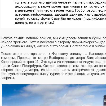
только в том, что другой человек является посредник
информации, а также может критиковать за то, что он
в интернете) или что отвечает кому. Грубо говоря, е
источник информации, дающий данные, как смартфо
волей, то смартфоны были бы не нужны (под информа
данные, но и игры и т.п.)
Почтив память павших воинов, мы с Андреем зашли в суши, п
начала третьего. Затем поехали в сторону парикмахерской, гд
ушло около 40 минут, именно в это время я о телефоне и онлай
После этого я отправился к Финскому заливу на Канонерск
темноты. Проехал от метро Выборгская до метро Балтийская
Канонерский остров 11. Это одна из живописных индустриаль
части Санкт-Петербурга. Остров известен тем, что прямо по 
скоростного диаметра, из-за чего часть исторических дом
пользуется популярностью у туристов и желающих искупаться
запреты.