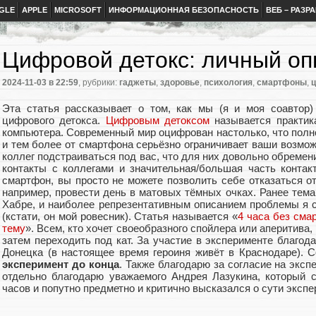
GLE
APPLE
MICROSOFT
ИНФОРМАЦИОННАЯ БЕЗОПАСНОСТЬ
ВЕБ – РАЗР
Цифровой детокс: личный оп
2024-11-03
в 22:59
, рубрики:
гаджеты
,
здоровье
,
психология
,
смартфоны
,
ц
Эта статья рассказывает о том, как мы (я и моя соавтор)
цифрового детокса.
Цифровым детоксом
называется практика
компьютера. Современный мир оцифрован настолько, что полн
и тем более от смартфона серьёзно ограничивает ваши возмож
коллег подстраиваться под вас, что для них довольно обремен
контакты с коллегами и значительная/большая часть конта
смартфон, вы просто не можете позволить себе отказаться от 
например, провести день в матовых тёмных очках. Ранее тем
Хабре, и наиболее репрезентативным описанием проблемы я 
(кстати, он мой ровесник). Статья называется «
4 часа без сма
тему
». Всем, кто хочет своеобразного спойлера или аперитива,
затем переходить под кат. За участие в эксперименте благо
Донецка (в настоящее время героиня живёт в Краснодаре). 
эксперимент до конца
. Также благодарю за согласие на эксп
отдельно благодарю уважаемого Андрея Лазукина, который 
часов и попутно предметно и критично высказался о сути экспе