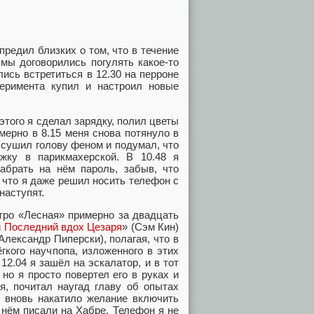
предил близких о том, что в течение
мы договорились погулять какое-то
ись встретиться в 12.30 на перроне
еримента купил и настроил новые
этого я сделал зарядку, полил цветы
мерно в 8.15 меня снова потянуло в
высушил голову феном и подумал, что
жку в парикмахерской. В 10.48 я
абрать на нём пароль, забыв, что
 что я даже решил носить телефон с
наступят.
тро «Лесная» примерно за двадцать
и Последний вдох Цезаря
» (Сэм Кин)
(Александр Пиперски), полагая, что в
гкого научпопа, изложенного в этих
12.04 я зашёл на эскалатор, и в тот
но я просто повертел его в руках и
я, почитал наугад главу об опытах
т вновь накатило желание включить
 нём писали на Хабре. Телефон я не