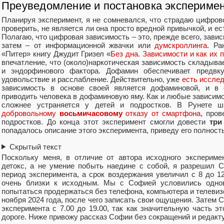
Преуведомление и постановка экспериме
Планируя эксперимент, я не сомневался, что страдаю цифров
проверить, не является ли она просто вредной привычкой, и ес
Полагаю, что цифровая зависимость – это, прежде всего, зави
затем – от информационной жвачки или
думскроллинга
. Ра
«Питер» книгу Джудит Гризел «
Без дна. Зависимости и как их 
впечатление, что (около)наркотическая зависимость складыв
и эндорфинового фактора. Дофамин обеспечивает предв
удовольствие и расслабление. Действительно, уже
есть
исслед
зависимость в основе своей является дофаминовой, и в
приводить человека в дофаминовую яму. Как и любые зависимо
сложнее устраняется у детей и подростков. В Рунете 
добровольному
восьмичасовому
отказу от смартфона
, пров
подростков. До конца этот эксперимент смогли довести
три
попадалось описание этого эксперимента, приведу его полнос
Скрытый текст
Поскольку меня, в отличие от автора исходного экспериме
детокс, а не умение побыть наедине с собой, я разрешил 
период эксперимента, а срок воздержания увеличил с 8 до 1
очень близки к исходным. Мы с Софией условились одно
попытаться продержаться без телефона, компьютера и телевизор
ноября 2024 года, после чего записать свои ощущения. Затем 
эксперимента с 7.00 до 19.00, так как значительную часть э
дороге. Ниже привожу рассказ Софии без сокращений и редакт