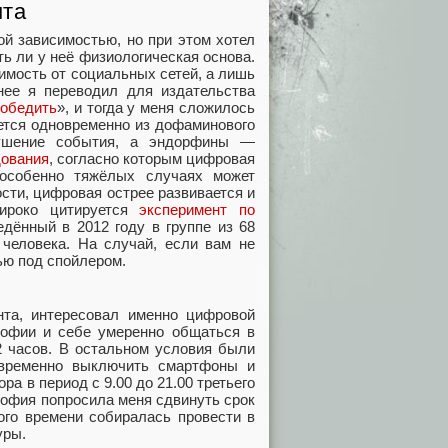
нта
ой зависимостью, но при этом хотел
ть ли у неё физиологическая основа.
симость от социальных сетей, а лишь
нее я переводил для издательства
победить
», и тогда у меня сложилось
ается одновременно из дофаминового
кушение события, а эндорфины —
ования
, согласно которым цифровая
 особенно тяжёлых случаях может
сти, цифровая острее развивается и
широко цитируется
эксперимент по
едённый в 2012 году в группе из 68
человека. На случай, если вам не
тью под спойлером.
нта, интересовал именно цифровой
Софии и себе умеренно общаться в
2 часов. В остальном условия были
временно выключить смартфоны и
а в период с 9.00 до 21.00 третьего
София попросила меня сдвинуть срок
того времени собиралась провести в
уры.