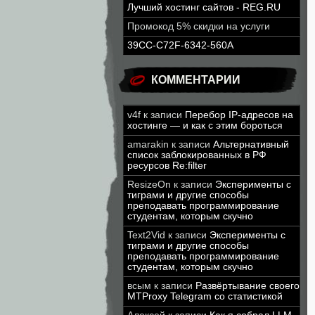
Лучший хостинг сайтов - REG.RU
Промокод 5% скидки на услуги
39CC-C72F-6342-560A
КОММЕНТАРИИ
v4f
к записи
Перебор IP-адресов на
хостинге — и как с этим бороться
amarakin
к записи
Альтернативный
список заблокированных в РФ
ресурсов Re:filter
ResizeOn
к записи
Эксперименты с
тиграми и другие способы
преподавать программирование
студентам, которым скучно
Text2Vid
к записи
Эксперименты с
тиграми и другие способы
преподавать программирование
студентам, которым скучно
всым
к записи
Развёртывание своего
MTProxy Telegram со статистикой