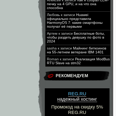
Алексей
к записи
Как я собрал LLM-
печку на 4 GPU, и на что она
способна
Любовь
к записи
Huawei
официально представила
HarmonyOS 7: какие смартфоны
получат её первыми
Артем
к записи
Бесплатные боты,
чтобы раздеть девушку по фото в
2024
sasha
к записи
Майнинг биткоинов
на 55-летнем ветеране IBM 1401
Roman
к записи
Реализация ModBus
RTU Slave на stm32
РЕКОМЕНДУЕМ
REG.RU
надежный хостинг
Промокод на скидку 5%
REG.RU