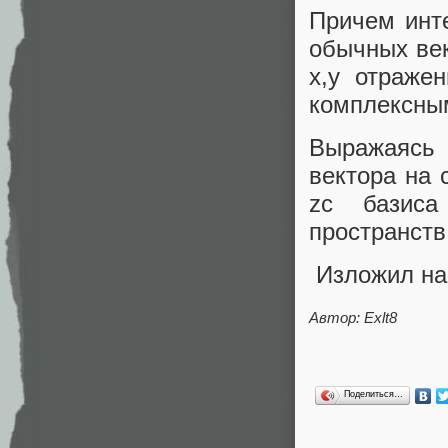
Причем инте
обычных век
x,y отраже
комплексны
Выражаясь
вектора на 
zc базиса
пространств
Изложил на 
Автор: Exlt8
Поделиться…