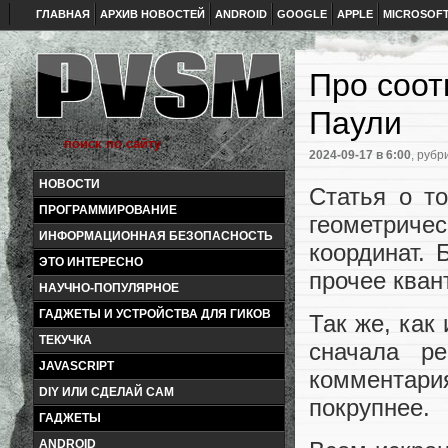
ГЛАВНАЯ
АРХИВ НОВОСТЕЙ
ANDROID
GOOGLE
APPLE
MICROSOF
Про соот
Паули
2024-09-17
в 6:00
, рубр
НОВОСТИ
Статья о т
ПРОГРАММИРОВАНИЕ
геометриче
ИНФОРМАЦИОННАЯ БЕЗОПАСНОСТЬ
координат.
ЭТО ИНТЕРЕСНО
прочее кван
НАУЧНО-ПОПУЛЯРНОЕ
ГАДЖЕТЫ И УСТРОЙСТВА ДЛЯ ГИКОВ
Так же, как
ТЕКУЧКА
сначала р
JAVASCRIPT
комментари
DIY ИЛИ СДЕЛАЙ САМ
покрупнее.
ГАДЖЕТЫ
ANDROID