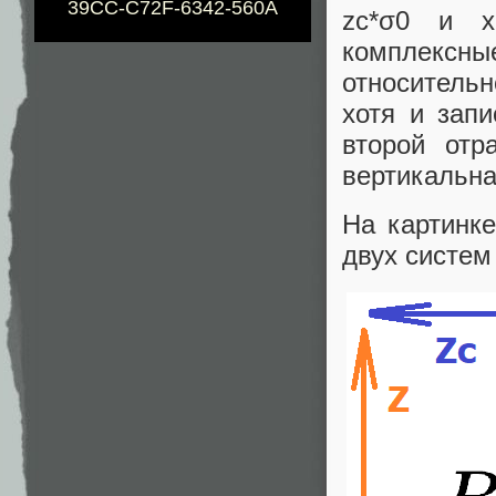
39CC-C72F-6342-560A
zc*σ0 и x
комплексны
относительно
хотя и зап
второй отр
вертикальна
На картинке
двух систем 