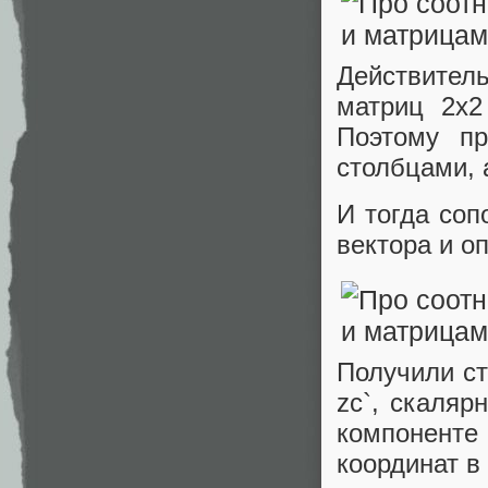
Действитель
матриц 2x2
Поэтому пр
столбцами, 
И тогда соп
вектора и о
Получили ст
zc`, скаляр
компоненте 
координат в