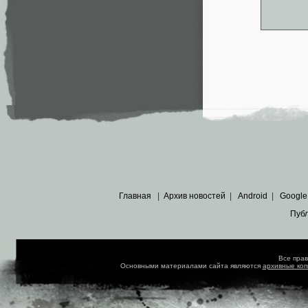
Главная
|
Архив новостей
|
Android
|
Google
Пуб
Все пра
Основными материалами сайта являются
архивные ко