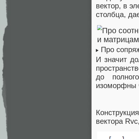
вектор, в э
столбца, да
Про сопря
И значит д
пространст
до полног
изоморфны 
Конструкци
вектора Rvс,