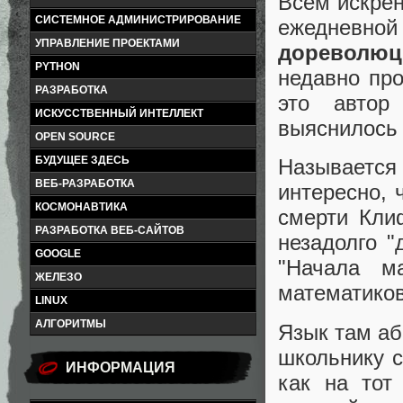
Всем искрен
СИСТЕМНОЕ АДМИНИСТРИРОВАНИЕ
ежедневн
УПРАВЛЕНИЕ ПРОЕКТАМИ
доревол
PYTHON
недавно пр
РАЗРАБОТКА
это автор
ИСКУССТВЕННЫЙ ИНТЕЛЛЕКТ
выяснилось 
OPEN SOURCE
БУДУЩЕЕ ЗДЕСЬ
Называется
ВЕБ-РАЗРАБОТКА
интересно, 
КОСМОНАВТИКА
смерти Кли
РАЗРАБОТКА ВЕБ-САЙТОВ
незадолго "
GOOGLE
"Начала м
ЖЕЛЕЗО
математиков
LINUX
АЛГОРИТМЫ
Язык там аб
школьнику с
ИНФОРМАЦИЯ
как на тот