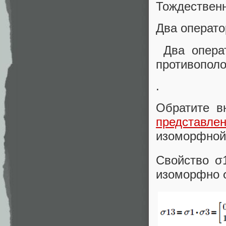
Тождественн
Два оператор
Два операт
противополо
.
Обратите в
представл
изоморфной 
Свойство σ
изоморфно σ