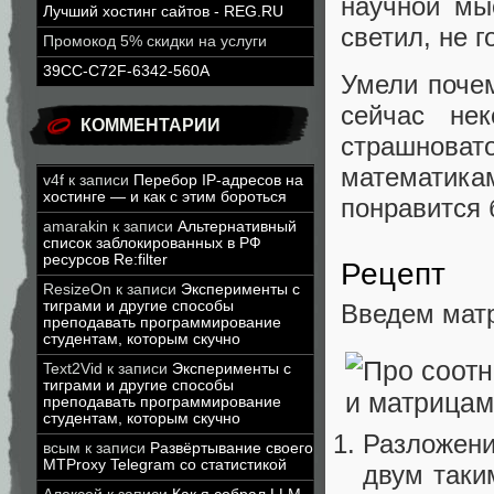
научной мы
Лучший хостинг сайтов - REG.RU
светил, не 
Промокод 5% скидки на услуги
39CC-C72F-6342-560A
Умели почем
сейчас нек
КОММЕНТАРИИ
страшноват
математик
v4f
к записи
Перебор IP-адресов на
хостинге — и как с этим бороться
понравится 
amarakin
к записи
Альтернативный
список заблокированных в РФ
ресурсов Re:filter
Рецепт
ResizeOn
к записи
Эксперименты с
тиграми и другие способы
Введем мат
преподавать программирование
студентам, которым скучно
Text2Vid
к записи
Эксперименты с
тиграми и другие способы
преподавать программирование
студентам, которым скучно
Разложен
всым
к записи
Развёртывание своего
MTProxy Telegram со статистикой
двум таки