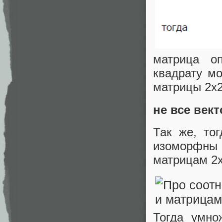
матрица оп
квадрату мо
матрицы 2х2
не все век
Так же, тог
изоморфны 
матрицам 2х
Тогда умно