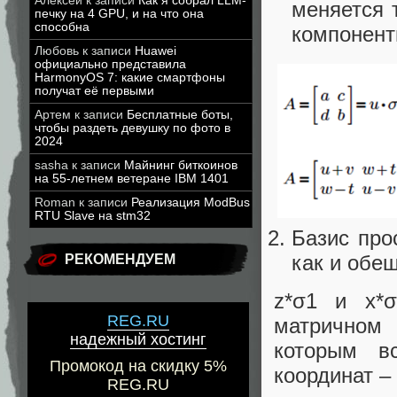
Алексей
к записи
Как я собрал LLM-
меняется 
печку на 4 GPU, и на что она
способна
компонент
Любовь
к записи
Huawei
официально представила
HarmonyOS 7: какие смартфоны
получат её первыми
Артем
к записи
Бесплатные боты,
чтобы раздеть девушку по фото в
2024
sasha
к записи
Майнинг биткоинов
на 55-летнем ветеране IBM 1401
Roman
к записи
Реализация ModBus
RTU Slave на stm32
Базис про
как и обе
РЕКОМЕНДУЕМ
z*σ1 и x*σ
REG.RU
матричном
надежный хостинг
которым в
Промокод на скидку 5%
координат – 
REG.RU