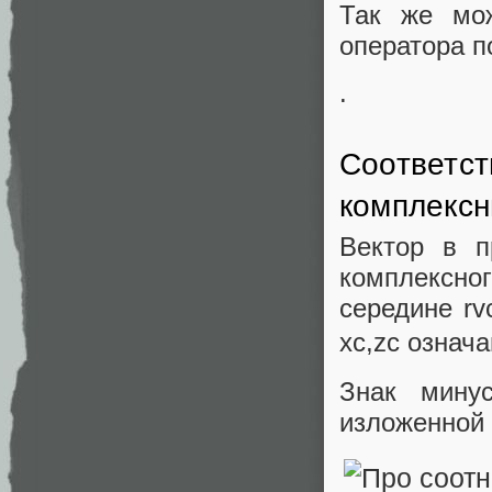
Так же мож
оператора п
.
Соответст
комплексн
Вектор в п
комплексно
середине rv
xc,zc означ
Знак мину
изложенной