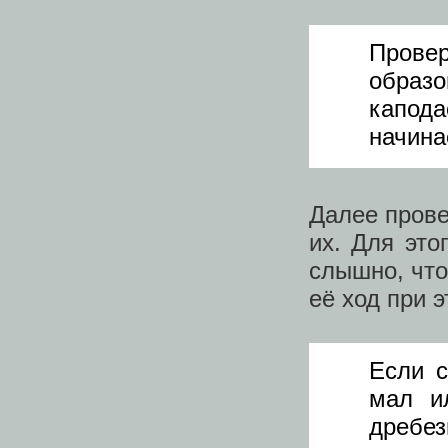
Прове
обра
капод
начина
Далее прове
их. Для это
слышно, что
её ход при 
Если с
мал и
дребез