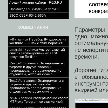
Лучший хостинг сайтов - REG.RU
соотв
Промокод 5% скидки на услуги
конкре
39CC-C72F-6342-560A
КОММЕНТАРИИ
Параметры 
одно, можно
v4f
к записи
Перебор IP-адресов на
оптимальную
хостинге — и как с этим бороться
не испортит
amarakin
к записи
Альтернативный
список заблокированных в РФ
времени.
ресурсов Re:filter
ResizeOn
к записи
Эксперименты с
тиграми и другие способы
Дорогие гит
преподавать программирование
студентам, которым скучно
в обязанно
Text2Vid
к записи
Эксперименты с
инструмент
тиграми и другие способы
преподавать программирование
выдачей или
студентам, которым скучно
всым
к записи
Развёртывание своего
MTProxy Telegram со статистикой