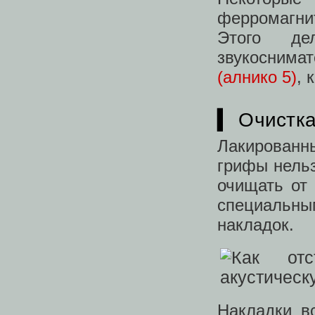
ферромагн
Этого де
звукоснима
(алнико 5)
, 
▍ Очистка
Лакирован
грифы нель
очищать от 
специальн
накладок.
Накладки в