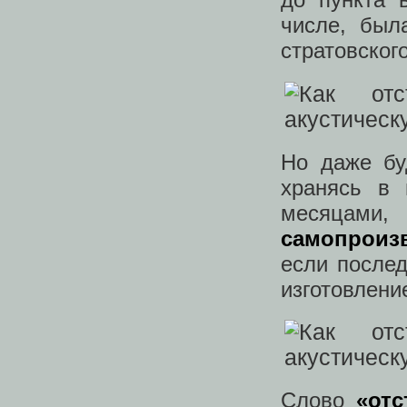
числе, был
стратовского
Но даже бу
хранясь в 
месяцам
самопроиз
если после
изготовлени
Слово
«отс