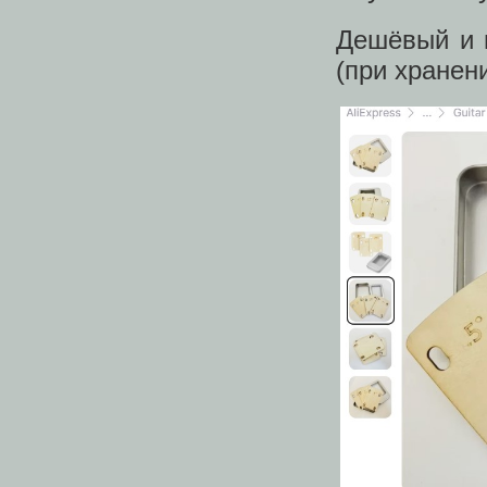
Дешёвый и 
(при хранен