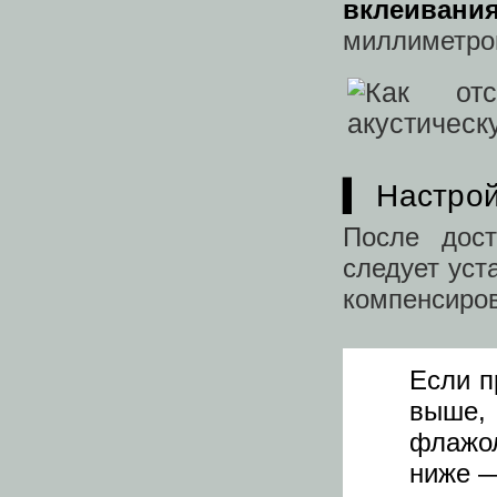
вклеивани
миллиметров
▍ Настро
После дос
следует уст
компенсиров
Если п
выше,
флажол
ниже —