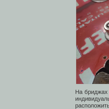
На бриджа
индивидуаль
расположи