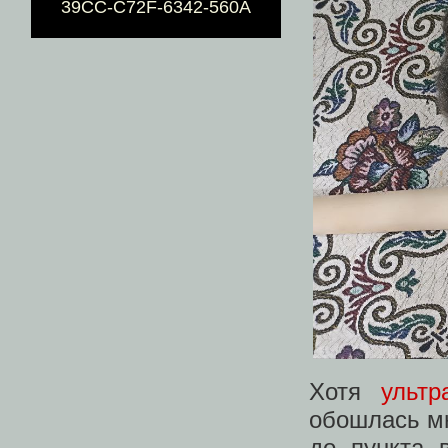
39CC-C72F-6342-560A
Хотя
ультр
обошлась мн
до пункта 