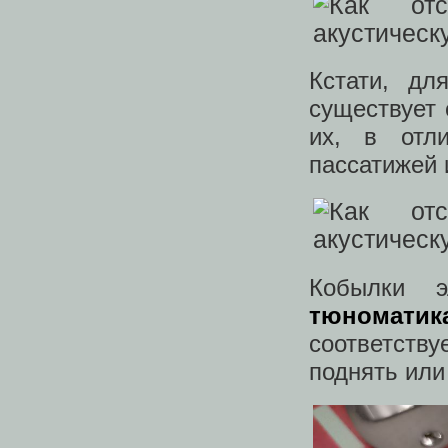
Кстати, дл
существует 
их, в отл
пассатижей 
Кобылки э
тюноматик
соответств
поднять или