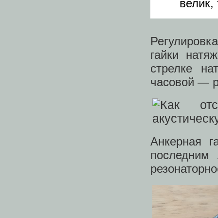
велик,
Регулировк
гайки натя
стрелке на
часовой — р
Анкерная г
последним 
резонаторн