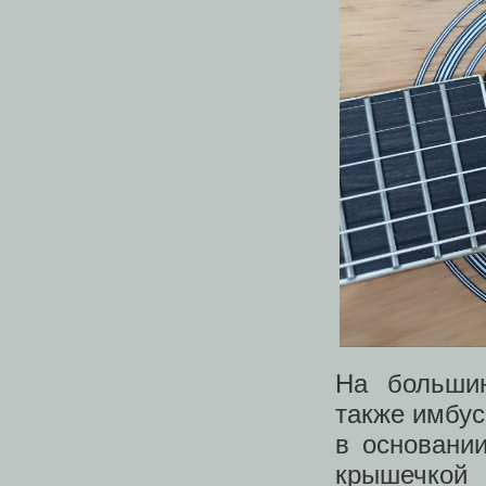
На большин
также имбус
в основани
крышечк