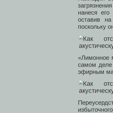
загрязнен
нанеся его
оставив на
поскольку о
«Лимонное м
самом деле
эфирным ма
Переусердс
избыточног