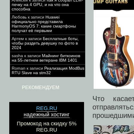
Алексей
к записи
Как я собрал LLM-
печку на 4 GPU, и на что она
способна
Любовь
к записи
Huawei
официально представила
HarmonyOS 7: какие смартфоны
получат её первыми
Артем
к записи
Бесплатные боты,
чтобы раздеть девушку по фото в
2024
sasha
к записи
Майнинг биткоинов
на 55-летнем ветеране IBM 1401
Roman
к записи
Реализация ModBus
RTU Slave на stm32
РЕКОМЕНДУЕМ
Что касае
отправлят
REG.RU
прошедшими 
надежный хостинг
Промокод на скидку 5%
REG.RU