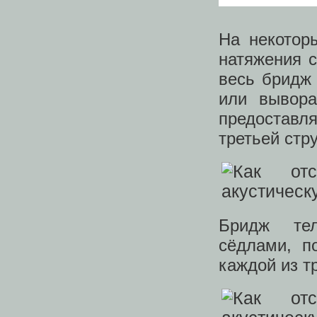
На некотор
натяжения с
весь бридж 
или вывора
предоставл
третьей стр
Бридж тел
сёдлами, п
каждой из т