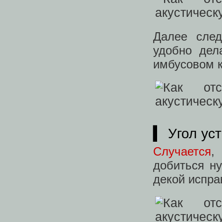
Далее след
удобно дел
имбусовом 
▍ Угол ус
Случается
,
добиться н
декой испра