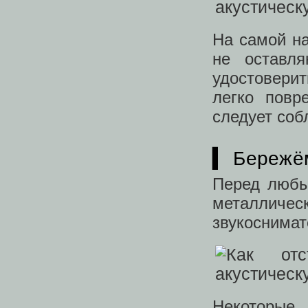
На самой на
не оставл
удостоверит
легко повр
следует соб
▍ Бережё
Перед любы
металлич
звукоснима
Некоторые