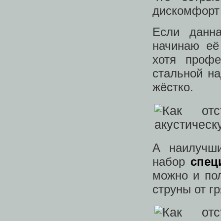
дискомфорт 
Если данн
начинаю е
хотя профе
стальной на
жёстко.
А наилучши
набор
спец
можно и по
струны от гр