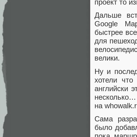
проект то и
Дальше вс
Google Ma
быстрее все
для пешеход
велосипеди
велики.
Ну и после
хотели что
английски э
несколько… 
на whowalk.r
Сама разра
было добавл
пока маршр