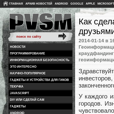
ГЛАВНАЯ
АРХИВ НОВОСТЕЙ
ANDROID
GOOGLE
APPLE
MICROSOF
Как сдел
друзьями
2014-01-14
в 1
Геоинформац
НОВОСТИ
краудфандинг
ПРОГРАММИРОВАНИЕ
геоинформац
ИНФОРМАЦИОННАЯ БЕЗОПАСНОСТЬ
ЭТО ИНТЕРЕСНО
Здравствуйт
НАУЧНО-ПОПУЛЯРНОЕ
инвесторо
ГАДЖЕТЫ И УСТРОЙСТВА ДЛЯ ГИКОВ
законченног
ТЕКУЧКА
JAVASCRIPT
У каждого и
DIY ИЛИ СДЕЛАЙ САМ
городов. Из
ГАДЖЕТЫ
чувствовало
ANDROID