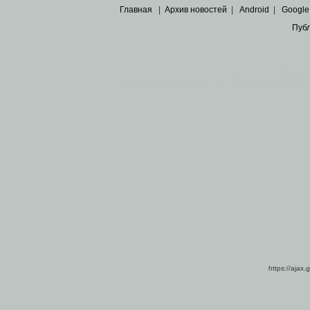
Главная
|
Архив новостей
|
Android
|
Google
Пуб
Все пра
Основными материалами сайта являются
архивные ко
https://ajax.