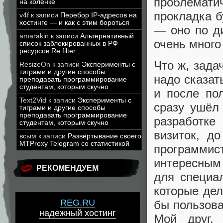
проблематич
на коленке
прокладка б
v4f
к записи
Перебор IP-адресов на
хостинге — и как с этим бороться
— оно по д
amarakin
к записи
Альтернативный
очень много
список заблокированных в РФ
ресурсов Re:filter
Что ж, зада
ResizeOn
к записи
Эксперименты с
тиграми и другие способы
надо сказат
преподавать программирование
студентам, которым скучно
и после по
Text2Vid
к записи
Эксперименты с
сразу ушёл
тиграми и другие способы
преподавать программирование
разработке
студентам, которым скучно
визиток, до
всым
к записи
Развёртывание своего
MTProxy Telegram со статистикой
программи
интересным 
РЕКОМЕНДУЕМ
для специа
которые дел
REG.RU
бы пользова
надежный хостинг
Мой друг, 