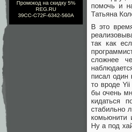
Промокод на скидку 5%
помочь и н
REG.RU
Татьяна Кол
39CC-C72F-6342-560A
В это врем
реализовыва
так как ес
программис
сложнее ч
наблюдаетс
писал один 
то вроде Yi
бы очень мн
кидаться п
стабильно л
комьюнити 
Ну а под ха