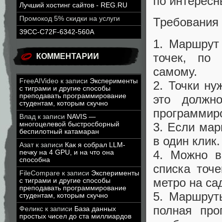
по интересн
Лучший хостинг сайтов - REG.RU
Промокод 5% скидки на услуги
Требования
39CC-C72F-6342-560A
1. Маршрут
точек, по
КОММЕНТАРИИ
самому.
FreeAIVideo
к записи
Эксперименты
2. Точки ну
с тиграми и другие способы
преподавать программирование
это должн
студентам, которым скучно
программир
Влад
к записи
NAVIS —
3. Если мар
многоцелевой быстросборный
беспилотный катамаран
в один клик.
Азат
к записи
Как я собрал LLM-
4. Можно в
печку на 4 GPU, и на что она
способна
списка точ
FileCompare
к записи
Эксперименты
метро на са
с тиграми и другие способы
преподавать программирование
5. Маршрут
студентам, которым скучно
полная про
Феликс
к записи
База данных
простых чисел до ста миллиардов