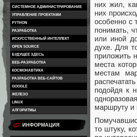
них жил, ка
СИСТЕМНОЕ АДМИНИСТРИРОВАНИЕ
них происхо
УПРАВЛЕНИЕ ПРОЕКТАМИ
особенно с 
PYTHON
понимать, ч
РАЗРАБОТКА
или иной до
ИСКУССТВЕННЫЙ ИНТЕЛЛЕКТ
духе. Для т
OPEN SOURCE
приложить н
БУДУЩЕЕ ЗДЕСЬ
места котор
ВЕБ-РАЗРАБОТКА
КОСМОНАВТИКА
местам мар
РАЗРАБОТКА ВЕБ-САЙТОВ
распечатат
GOOGLE
подойдя к 
ЖЕЛЕЗО
одноразовая
LINUX
маршруту и 
АЛГОРИТМЫ
Помучавшись
ИНФОРМАЦИЯ
то штуку, к