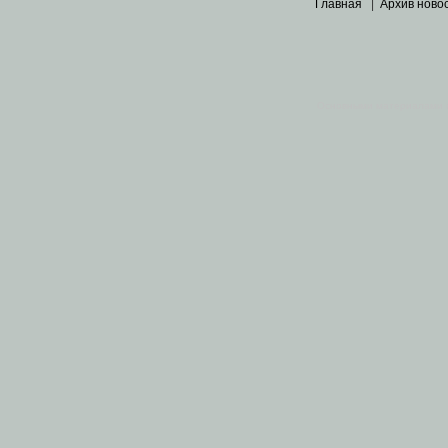
Главная
|
Архив ново
Основными материалами 