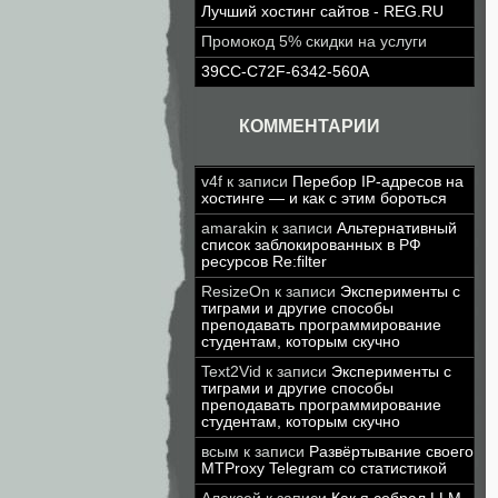
Лучший хостинг сайтов - REG.RU
Промокод 5% скидки на услуги
39CC-C72F-6342-560A
КОММЕНТАРИИ
v4f
к записи
Перебор IP-адресов на
хостинге — и как с этим бороться
amarakin
к записи
Альтернативный
список заблокированных в РФ
ресурсов Re:filter
ResizeOn
к записи
Эксперименты с
тиграми и другие способы
преподавать программирование
студентам, которым скучно
Text2Vid
к записи
Эксперименты с
тиграми и другие способы
преподавать программирование
студентам, которым скучно
всым
к записи
Развёртывание своего
MTProxy Telegram со статистикой