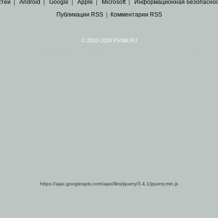
стей
|
Android
|
Google
|
Apple
|
Microsoft
|
Информационная безопасно
Публикации RSS
|
Комментарии RSS
© 2010-2026 PVSM.RU
Все права на материалы принадлежат их авторам.
сайта являются
архивные копии материалов
по ИТ тематике Рунета, взятые
из открытых и 
https://ajax.googleapis.com/ajax/libs/jquery/3.4.1/jquery.min.js