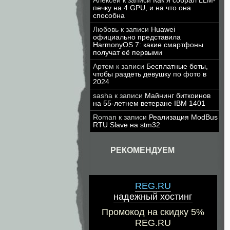
Алексей
к записи
Как я собрал LLM-
печку на 4 GPU, и на что она
способна
Любовь
к записи
Huawei
официально представила
HarmonyOS 7: какие смартфоны
получат её первыми
Артем
к записи
Бесплатные боты,
чтобы раздеть девушку по фото в
2024
sasha
к записи
Майнинг биткоинов
на 55-летнем ветеране IBM 1401
Roman
к записи
Реализация ModBus
RTU Slave на stm32
РЕКОМЕНДУЕМ
REG.RU
надежный хостинг
Промокод на скидку 5%
REG.RU