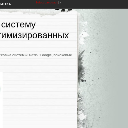
Select Language
▼
АБОТКА
 систему
птимизированных
сковые системы
, метки:
Google
,
поисковые