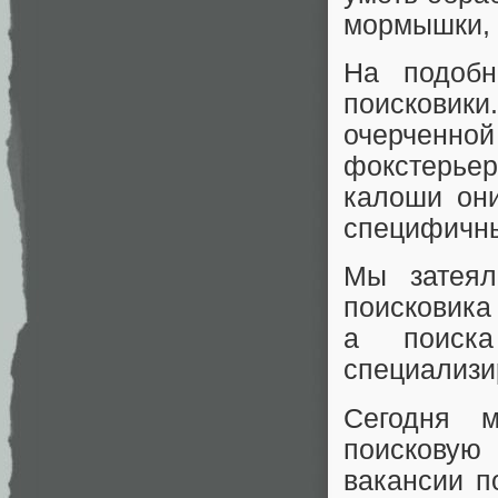
мормышки, 
На подобн
поисковики
очерченной
фокстерье
калоши они
специфичны
Мы затеял
поисковика 
а поиск
специализи
Сегодня 
поисковую
вакансии п