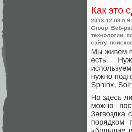
Как это 
2013-12-03
в 9
Group
,
Веб-ра
технологии
,
п
сайту
,
поиско
Мы живем во
есть. Ну
используе
нужно подн
Sphinx, Sol
Но здесь л
можно пос
Загвоздка 
порядком 
«большие р