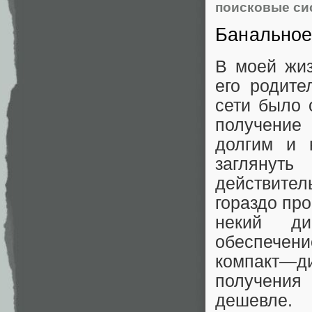
поисковые си
Банальное
В моей жиз
его родит
сети было 
получение
долгим и 
заглянут
действите
гораздо пр
некий ди
обеспечени
компакт—ди
получения
дешевле.