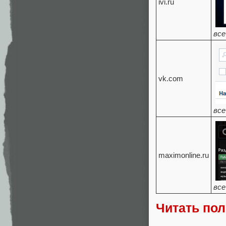
ivi.ru
все
vk.com
все
maximonline.ru
все
Читать по