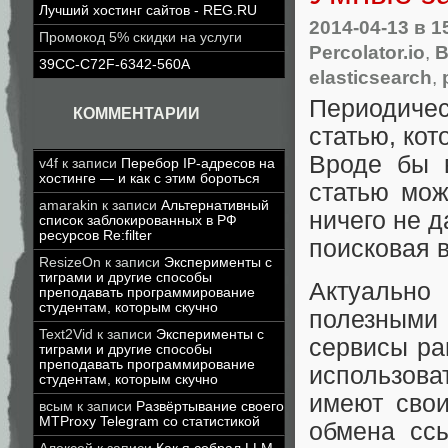
Лучший хостинг сайтов - REG.RU
2014-04-13
в 1
Промокод 5% скидки на услуги
Percolator.io
,
В
39CC-C72F-6342-560A
elasticsearch
,
Периодичес
КОММЕНТАРИИ
статью, ко
Вроде бы 
v4f
к записи
Перебор IP-адресов на
хостинге — и как с этим бороться
статью мож
amarakin
к записи
Альтернативный
ничего не д
список заблокированных в РФ
ресурсов Re:filter
поисковая 
ResizeOn
к записи
Эксперименты с
тиграми и другие способы
Актуально
преподавать программирование
студентам, которым скучно
полезными 
Text2Vid
к записи
Эксперименты с
сервисы ра
тиграми и другие способы
преподавать программирование
использова
студентам, которым скучно
имеют свои
всым
к записи
Развёртывание своего
MTProxy Telegram со статистикой
обмена сс