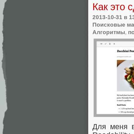
Как это 
2013-10-31
в 1
Поисковые ма
Алгоритмы
,
п
Для меня в