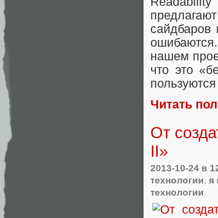
Readabilit
предлагаю
сайдбаров 
ошибаются
нашем прое
что это «б
пользуются
Читать по
От созда
II»
2013-10-24
в 1
технологии
,
я
технологии