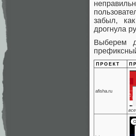
неправил
пользовате
забыл, ка
дрогнула ру
Выберем д
префиксный
ПРОЕКТ
П
afisha.ru
все