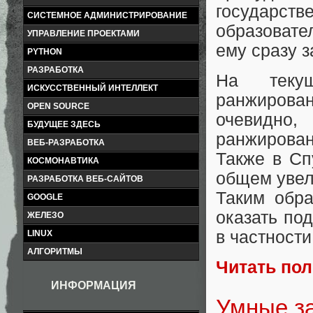
государ
СИСТЕМНОЕ АДМИНИСТРИРОВАНИЕ
образовате
УПРАВЛЕНИЕ ПРОЕКТАМИ
ему сразу 
PYTHON
РАЗРАБОТКА
На теку
ИСКУССТВЕННЫЙ ИНТЕЛЛЕКТ
ранжирован
OPEN SOURCE
очевидно
БУДУЩЕЕ ЗДЕСЬ
ранжировани
ВЕБ-РАЗРАБОТКА
Также в Сп
КОСМОНАВТИКА
общем увел
РАЗРАБОТКА ВЕБ-САЙТОВ
Таким обра
GOOGLE
оказать по
ЖЕЛЕЗО
в частности
LINUX
АЛГОРИТМЫ
Читать по
ИНФОРМАЦИЯ
Умные за