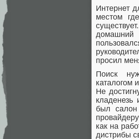
Интернет д
местом гд
существуе
домашний 
пользовал
руководите
просил мен
Поиск ну
каталогом 
Не достигн
кладенезь 
был салон 
провайдеру
как на рабо
дистрибы с