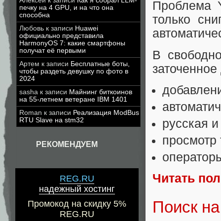
Алексей
к записи
Как я собрал LLM-
Проблема Y
печку на 4 GPU, и на что она
способна
только сни
Любовь
к записи
Huawei
автоматичес
официально представила
HarmonyOS 7: какие смартфоны
получат её первыми
В свободн
Артем
к записи
Бесплатные боты,
заточенное 
чтобы раздеть девушку по фото в
2024
добавлени
sasha
к записи
Майнинг биткоинов
на 55-летнем ветеране IBM 1401
автоматич
Roman
к записи
Реализация ModBus
RTU Slave на stm32
русская и
просмотр 
РЕКОМЕНДУЕМ
операторы
Читать по
REG.RU
надежный хостинг
Поиск на
Промокод на скидку 5%
REG.RU