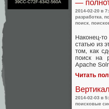
— полнот
39CC-C72F-6342-560A
2014-02-20
в 7
разработка
,
п
поиск
,
поиско
Наконец-то
статью из э
том, как с
поиск на 
Apache Solr
Читать по
Вертикал
2014-02-03
в 5
поисковые си