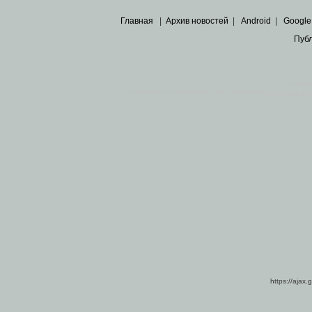
Главная
|
Архив новостей
|
Android
|
Google
Пуб
Все пра
Основными материалами сайта являются
архивные ко
https://ajax.