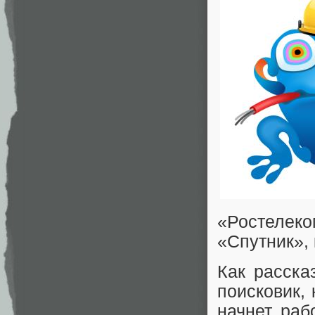
«Ростелек
«Спутник», 
Как расска
поисковик, 
начнет раб