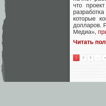
что проект
разработк
которые к
долларов. 
Медиа»,
пр
Читать по
1
2
3
...
»