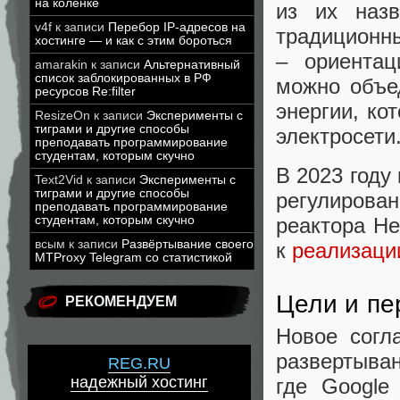
на коленке
из их наз
v4f
к записи
Перебор IP-адресов на
традиционн
хостинге — и как с этим бороться
– ориентац
amarakin
к записи
Альтернативный
список заблокированных в РФ
можно объед
ресурсов Re:filter
энергии, ко
ResizeOn
к записи
Эксперименты с
тиграми и другие способы
электросети
преподавать программирование
студентам, которым скучно
В 2023 году
Text2Vid
к записи
Эксперименты с
тиграми и другие способы
регулирова
преподавать программирование
реактора He
студентам, которым скучно
всым
к записи
Развёртывание своего
к
реализаци
MTProxy Telegram со статистикой
Цели и пе
РЕКОМЕНДУЕМ
Новое согл
развертыван
REG.RU
надежный хостинг
где Google