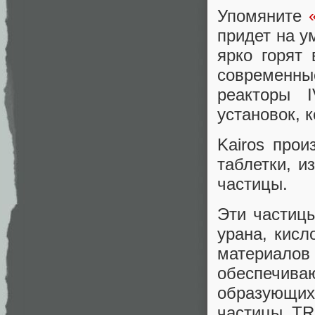
Упомяните
придет на у
ярко горят
современны
реакторы I
установок, 
Kairos про
таблетки, и
частицы.
Эти частиц
урана, кисл
материало
обеспечи
образующих
частицы TR