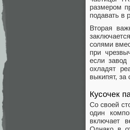
размером п
подавать в 
Вторая важ
заключаетс
солями вмес
при чрезвы
если завод 
охладят ре
выкипят, за 
Кусочек п
Со своей ст
один компо
включает в
Однако в о