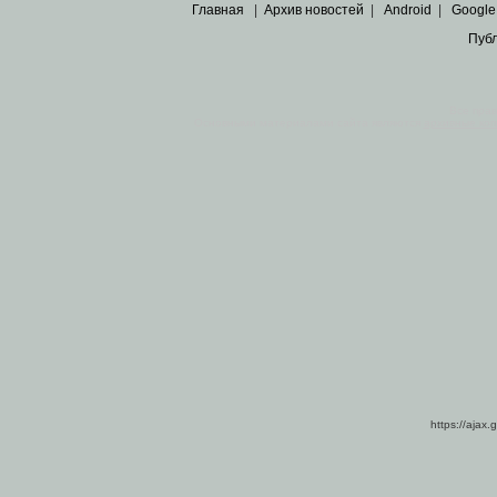
Главная
|
Архив новостей
|
Android
|
Google
Пуб
Все пра
Основными материалами сайта являются
архивные ко
https://ajax.