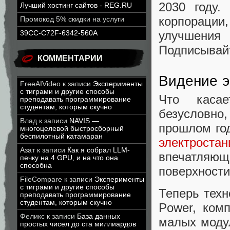
2030 году.
Лучший хостинг сайтов - REG.RU
корпораци
Промокод 5% скидки на услуги
улучшения
39CC-C72F-6342-560A
Подписывайт
КОММЕНТАРИИ
Видение э
FreeAIVideo
к записи
Эксперименты
с тиграми и другие способы
Что касае
преподавать программирование
студентам, которым скучно
безусловно
Влад
к записи
NAVIS —
прошлом го
многоцелевой быстросборный
беспилотный катамаран
электроста
Азат
к записи
Как я собрал LLM-
впечатляющ
печку на 4 GPU, и на что она
способна
поверхности
FileCompare
к записи
Эксперименты
с тиграми и другие способы
Теперь техн
преподавать программирование
студентам, которым скучно
Power, комп
Феликс
к записи
База данных
малых моду
простых чисел до ста миллиардов