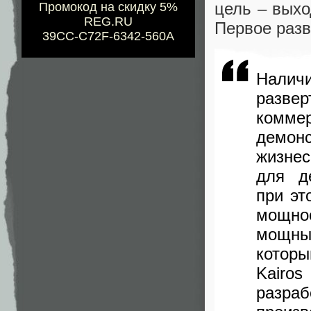
цель – выхо
Промокод на скидку 5%
REG.RU
Первое разв
39CC-C72F-6342-560A
Нали
разв
коммер
демо
жизне
для д
при эт
мощно
мощны
котор
Kairo
разра