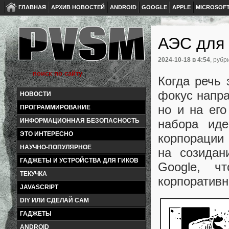
ГЛАВНАЯ
АРХИВ НОВОСТЕЙ
ANDROID
GOOGLE
APPLE
MICROSOF
АЭС для 
2024-10-18
в 4:54
, рубр
Когда речь 
фокус напра
НОВОСТИ
но и на ег
ПРОГРАММИРОВАНИЕ
набора иде
ИНФОРМАЦИОННАЯ БЕЗОПАСНОСТЬ
ЭТО ИНТЕРЕСНО
корпорации
НАУЧНО-ПОПУЛЯРНОЕ
на созидан
ГАДЖЕТЫ И УСТРОЙСТВА ДЛЯ ГИКОВ
Google, ч
ТЕКУЧКА
корпоративн
JAVASCRIPT
DIY ИЛИ СДЕЛАЙ САМ
ГАДЖЕТЫ
ANDROID