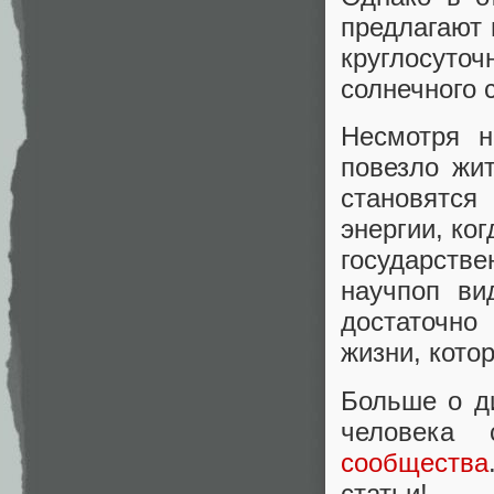
предлагают 
круглосуто
солнечного 
Несмотря н
повезло жи
становятс
энергии, ко
государст
научпоп ви
достаточно
жизни, кото
Больше о д
человека
сообщества
статьи!