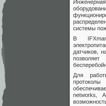
Инженерна
оборудо
функциониро
распределе
системы по
В IFXman
электропит
датчиков, н
позволяе
бесперебойн
Для работ
протоколы
обеспечив
networks, 
возможность