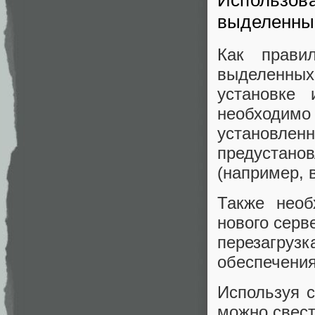
Использова
выделенны
Как прави
выделенны
установке 
необходим
установ
предустан
(например, 
Также необ
нового серв
перезагру
обеспечения
Используя 
можно свест