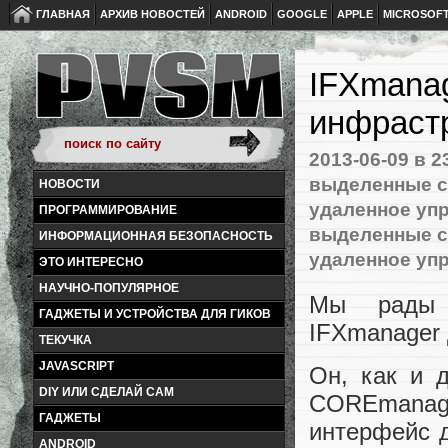
ГЛАВНАЯ
АРХИВ НОВОСТЕЙ
ANDROID
GOOGLE
APPLE
MICROSOF
IFXmana
инфраст
2013-06-09
в 2
выделенные 
НОВОСТИ
удаленное уп
ПРОГРАММИРОВАНИЕ
выделенные 
ИНФОРМАЦИОННАЯ БЕЗОПАСНОСТЬ
удаленное уп
ЭТО ИНТЕРЕСНО
НАУЧНО-ПОПУЛЯРНОЕ
Мы рады 
ГАДЖЕТЫ И УСТРОЙСТВА ДЛЯ ГИКОВ
IFXmanager 
ТЕКУЧКА
JAVASCRIPT
Он, как и 
DIY ИЛИ СДЕЛАЙ САМ
COREmanage
ГАДЖЕТЫ
интерфейс д
ANDROID