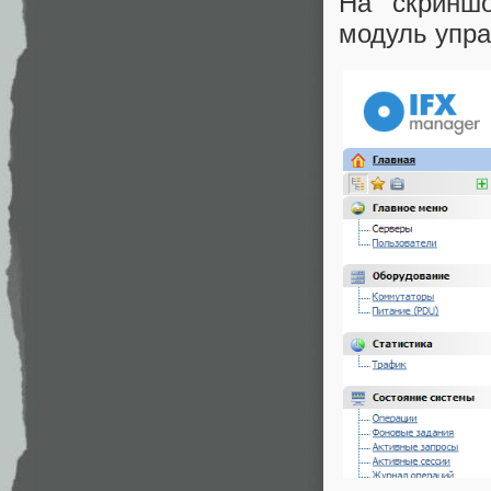
На скриншо
модуль упр