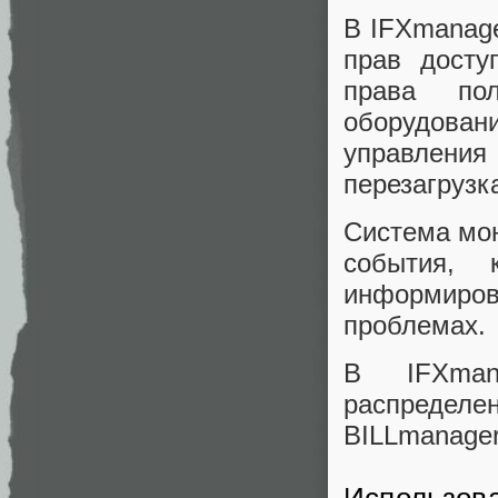
В IFXmanage
прав досту
права по
оборудова
управления
перезагрузка
Система мон
события, 
информиро
проблемах.
В IFXman
распределе
BILLmanager