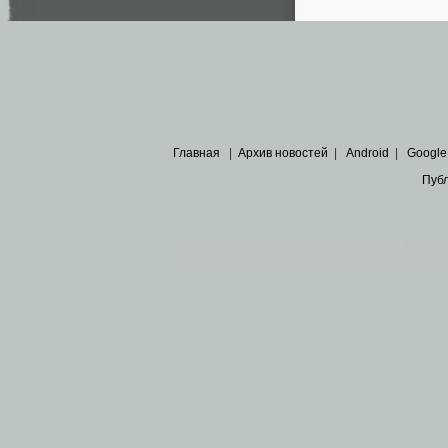
Главная
|
Архив новостей
|
Android
|
Google
Пуб
Все пра
Основными материалами сайта являются
архивные ко