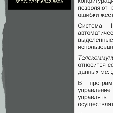
конфигура
39CC-C72F-6342-560A
позволяют 
ошибки жест
Система 
автоматич
выделенные
использован
Телекоммун
относится с
данных межд
В програм
управлени
управлять
осуществлят