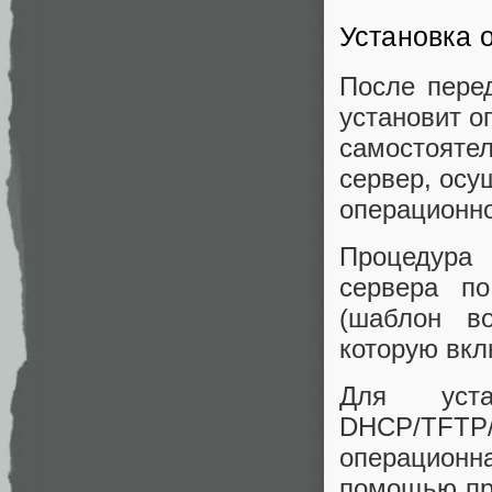
Установка 
После пере
установит о
самостояте
сервер, осу
операционн
Процедура 
сервера п
(шаблон во
которую вкл
Для уста
DHCP/TFTP
операционн
помощью пр