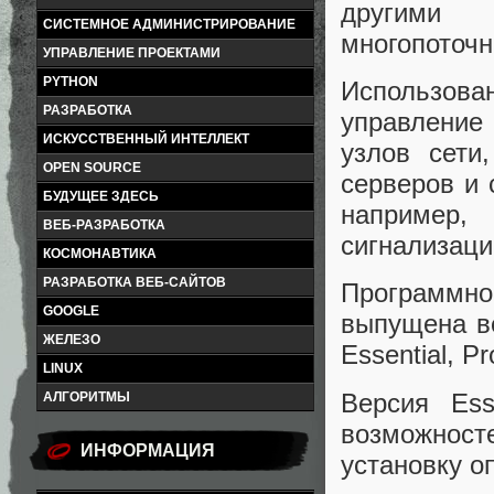
другими
СИСТЕМНОЕ АДМИНИСТРИРОВАНИЕ
многопоточн
УПРАВЛЕНИЕ ПРОЕКТАМИ
PYTHON
Использов
РАЗРАБОТКА
управление
ИСКУССТВЕННЫЙ ИНТЕЛЛЕКТ
узлов сети
OPEN SOURCE
серверов и 
БУДУЩЕЕ ЗДЕСЬ
например,
ВЕБ-РАЗРАБОТКА
сигнализаци
КОСМОНАВТИКА
РАЗРАБОТКА ВЕБ-САЙТОВ
Программно
GOOGLE
выпущена ве
ЖЕЛЕЗО
Essential, Pr
LINUX
Версия Ess
АЛГОРИТМЫ
возможност
ИНФОРМАЦИЯ
установку о