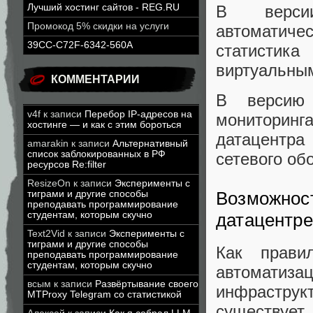
В версии
Лучший хостинг сайтов - REG.RU
Промокод 5% скидки на услуги
автоматичес
39CC-C72F-6342-560A
статистик
виртуальным
КОММЕНТАРИИ
В версию 
v4f
к записи
Перебор IP-адресов на
мониторинг
хостинге — и как с этим бороться
датацентр
amarakin
к записи
Альтернативный
список заблокированных в РФ
сетевого об
ресурсов Re:filter
ResizeOn
к записи
Эксперименты с
Возможност
тиграми и другие способы
преподавать программирование
студентам, которым скучно
датацентре
Text2Vid
к записи
Эксперименты с
тиграми и другие способы
Как прави
преподавать программирование
студентам, которым скучно
автомати
всым
к записи
Развёртывание своего
инфраструк
MTProxy Telegram со статистикой
существуе