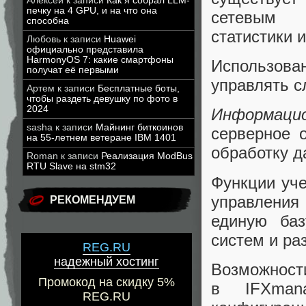
Алексей
к записи
Как я собрал LLM-
печку на 4 GPU, и на что она
сетевым о
способна
статистики 
Любовь
к записи
Huawei
официально представила
HarmonyOS 7: какие смартфоны
Использова
получат её первыми
управлять 
Артем
к записи
Бесплатные боты,
чтобы раздеть девушку по фото в
2024
Информаци
sasha
к записи
Майнинг биткоинов
серверное 
на 55-летнем ветеране IBM 1401
обработку д
Roman
к записи
Реализация ModBus
RTU Slave на stm32
Функции уче
управления
РЕКОМЕНДУЕМ
единую баз
систем и ра
REG.RU
надежный хостинг
Возможност
Промокод на скидку 5%
в IFXmana
REG.RU