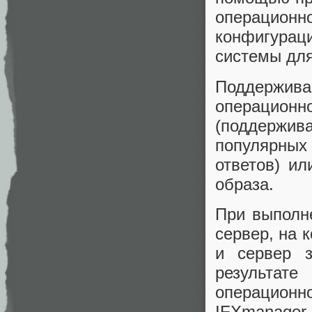
операцион
конфигура
системы для
Поддержи
операцио
(поддерж
популярных 
ответов) и
образа.
При выполн
сервер, на 
и сервер з
результат
операцион
IFXmanager 