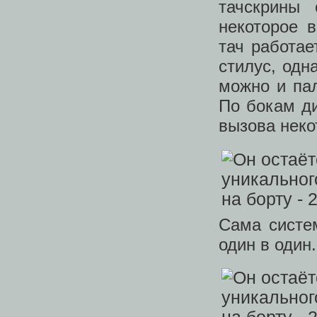
тачскрины 
некоторое 
тач работае
стилус, одн
можно и па
По бокам ди
вызова неко
Сама систе
один в один.