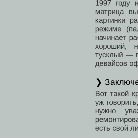
1997 году 
матрица вы
картинки р
режиме (па
начинает ра
хороший, н
тусклый — п
девайсов оф
❯ Заключ
Вот такой к
уж говорить
нужно ув
ремонтиров
есть свой л