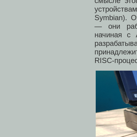
смысле это
устройства
Symbian). 
— они раб
начиная с 
разрабаты
принадлежи
RISC-процес