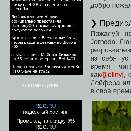
Алексей
к записи
Как я собрал LLM-
добро пожал
печку на 4 GPU, и на что она
способна
Любовь
к записи
Huawei
❯ Предис
официально представила
HarmonyOS 7: какие смартфоны
получат её первыми
Пожалуй, н
Артем
к записи
Бесплатные боты,
Jornada. Лю
чтобы раздеть девушку по фото в
2024
ретро-желез
sasha
к записи
Майнинг биткоинов
из себя ус
на 55-летнем ветеране IBM 1401
время чит
Roman
к записи
Реализация ModBus
RTU Slave на stm32
как
@dlinyj,
к
Лейфера или
РЕКОМЕНДУЕМ
в своё врем
REG.RU
надежный хостинг
Промокод на скидку 5%
REG.RU