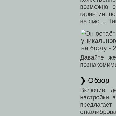
возможно е
гарантии, п
не смог... Т
Давайте же
познакомимс
❯ Обзор
Включив д
настройки 
предлага
откалибров