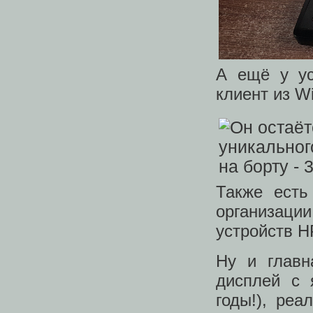
А ещё у ус
клиент из W
Также ест
организаци
устройств H
Ну и главн
дисплей с 
годы!), ре