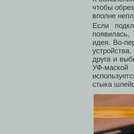
чтобы обре
вполне непл
Если подк
появилась,
идея. Во-пе
устройства,
друга и выб
УФ-маской
использует
стыка шлей