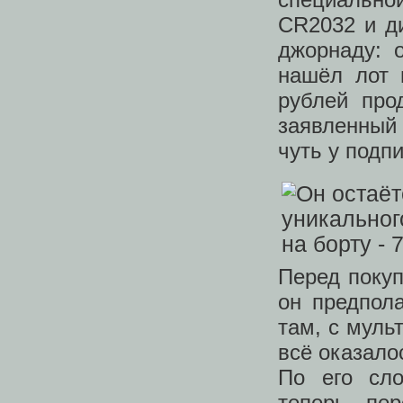
CR2032 и д
джорнаду: 
нашёл лот 
рублей про
заявленный
чуть у подп
Перед покуп
он предпол
там, с муль
всё оказало
По его сло
теперь пе