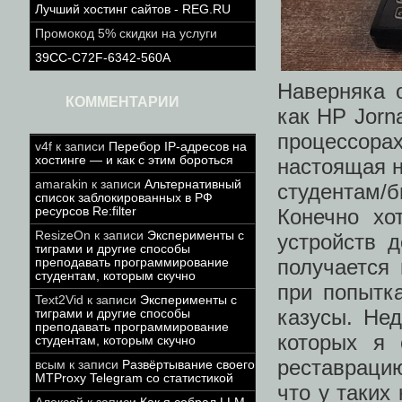
Лучший хостинг сайтов - REG.RU
Промокод 5% скидки на услуги
39CC-C72F-6342-560A
Наверняка 
КОММЕНТАРИИ
как HP Jorn
процессор
v4f
к записи
Перебор IP-адресов на
хостинге — и как с этим бороться
настоящая н
amarakin
к записи
Альтернативный
студентам/
список заблокированных в РФ
Конечно хо
ресурсов Re:filter
ResizeOn
к записи
Эксперименты с
устройств 
тиграми и другие способы
получается 
преподавать программирование
студентам, которым скучно
при попытк
Text2Vid
к записи
Эксперименты с
казусы. Не
тиграми и другие способы
преподавать программирование
которых я 
студентам, которым скучно
реставраци
всым
к записи
Развёртывание своего
MTProxy Telegram со статистикой
что у таких