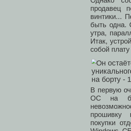
Однако сб
продавец п
винтики... 
быть одна. 
утра, парал
Итак, устро
собой плату
В первую оч
ОС на бо
невозможн
прошивку п
покупки от
Windows CE