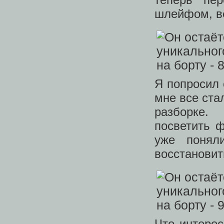
шлейфом, ве
Я попросил 
мне все ста
разборке.
посветить ф
уже понял
восстанови
Что интерес