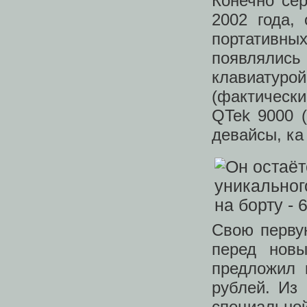
Конечно се
2002 года,
портативн
появлялис
клавиатур
(фактическ
QTek 9000 (
девайсы, ка 
Свою перву
перед нов
предложил 
рублей. Из
специально