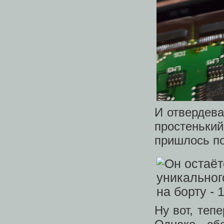
И отвердев
простеньки
пришлось п
Ну вот, теп