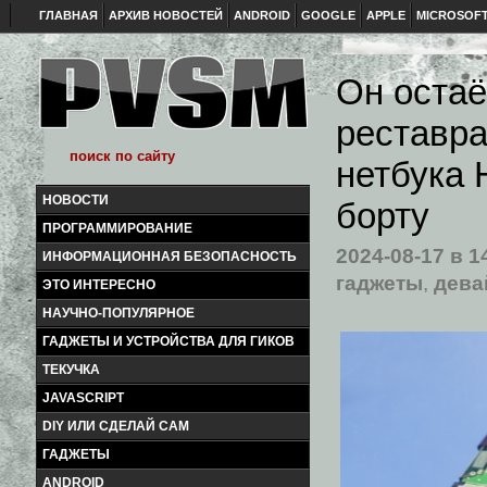
ГЛАВНАЯ
АРХИВ НОВОСТЕЙ
ANDROID
GOOGLE
APPLE
MICROSOF
Он остаё
реставра
нетбука 
НОВОСТИ
борту
ПРОГРАММИРОВАНИЕ
2024-08-17
в 1
ИНФОРМАЦИОННАЯ БЕЗОПАСНОСТЬ
гаджеты
,
дева
ЭТО ИНТЕРЕСНО
НАУЧНО-ПОПУЛЯРНОЕ
ГАДЖЕТЫ И УСТРОЙСТВА ДЛЯ ГИКОВ
ТЕКУЧКА
JAVASCRIPT
DIY ИЛИ СДЕЛАЙ САМ
ГАДЖЕТЫ
ANDROID