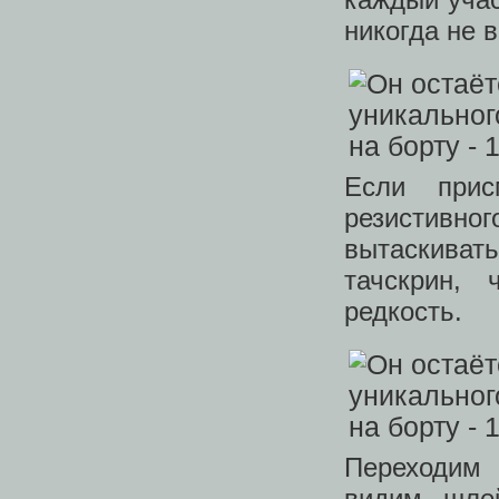
никогда не 
Если прис
резистивн
вытаскиват
тачскрин,
редкость.
Переходим
видим, шле