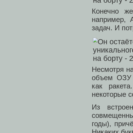
Конечно же
например, 
задач. И по
Несмотря н
объем ОЗУ 
как ракета
некоторые 
Из встрое
совмещенный
годы), прич
Никаких бук