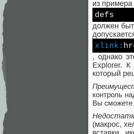
из примера
defs
должен быт
допускаетс
xlink:
hr
, однако э
Explorer. 
который ре
Преимущес
контроль на
Вы сможете 
Недостат
(макрос, хе
вставки и