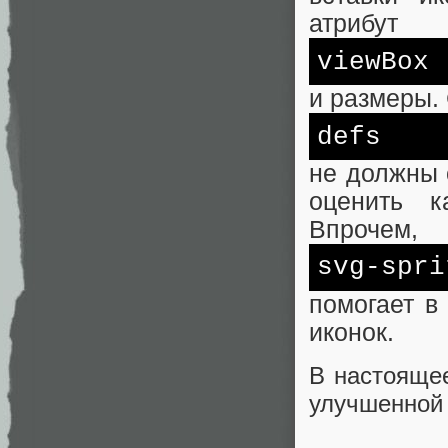
атрибут
viewBox
и размеры.
defs
не должны 
оценить к
Впрочем,
svg-spri
помогает в
иконок.
В настоящее
улучшенной 