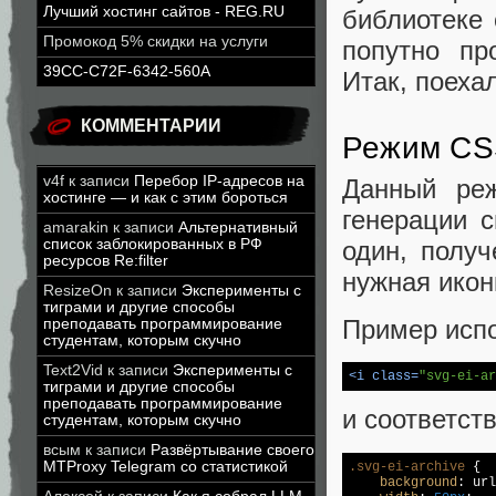
Лучший хостинг сайтов - REG.RU
библиотеке 
Промокод 5% скидки на услуги
попутно пр
39CC-C72F-6342-560A
Итак, поеха
КОММЕНТАРИИ
Режим CS
v4f
к записи
Перебор IP-адресов на
Данный ре
хостинге — и как с этим бороться
генерации 
amarakin
к записи
Альтернативный
один, полу
список заблокированных в РФ
ресурсов Re:filter
нужная икон
ResizeOn
к записи
Эксперименты с
тиграми и другие способы
Пример испо
преподавать программирование
студентам, которым скучно
Text2Vid
к записи
Эксперименты с
<
i
class
=
"svg-ei-ar
тиграми и другие способы
преподавать программирование
и соответс
студентам, которым скучно
всым
к записи
Развёртывание своего
MTProxy Telegram со статистикой
.svg-ei-archive
 {

background
: 
url