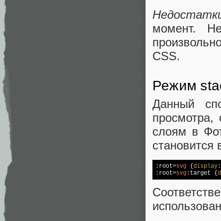
Недостатк
момент. Н
произвольно
CSS.
Режим sta
Данный сп
просмотра, 
слоям в Фо
становится в
:root
>
svg
 {
display
:root
>
svg
:target
 {
d
Соответст
использован