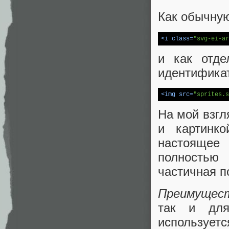
Как обычную
<
i
class
=
"svg-ei-ar
и как отде
идентификато
<
img
src
=
"sprites.s
На мой взгл
и картинк
настоящее 
полностью 
частичная п
Преимущес
так и для
используетс