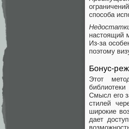
ограничен
способа исп
Недостатк
настоящий м
Из-за особе
поэтому виз
Бонус-режи
Этот мето
библиотеки 
Смысл его з
стилей чере
широкие во
дает досту
возможнос