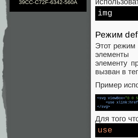
использоват
39CC-C72F-6342-560A
img
Режим def
Этот режим 
элементы 
элементу пр
вызван в те
Пример исп
<
svg
viewBox
=
"0 0 5
<
use
xlink:href
</
svg
>
Для того ч
use