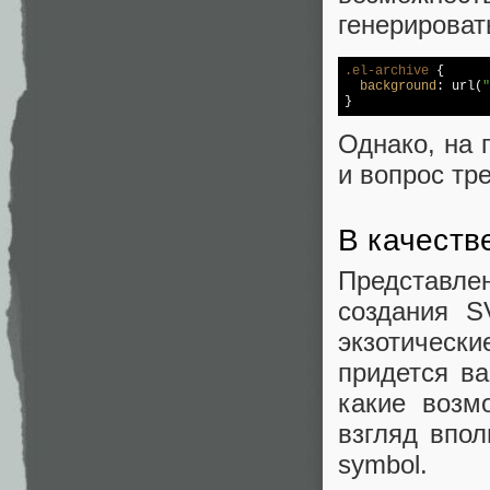
генерироват
.el-archive
 {

background
: 
url
(
"
} 
Однако, на 
и вопрос тр
В качеств
Представле
создания S
экзотичес
придется ва
какие возм
взгляд впол
symbol.