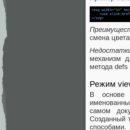
<
svg
width
=
"50"
hei
<
use
xlink:href
</
svg
>
Преимущес
смена цвета
Недостатк
механизм д
метода defs
Режим vie
В основе 
именованны
самом док
Созданный 
способами.