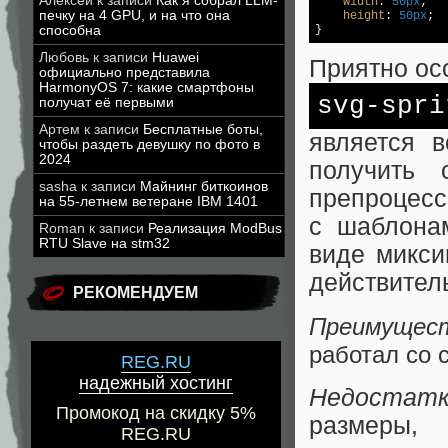
Алексей
к записи
Как я собрал LLM-
width
: 
50px
;

печку на 4 GPU, и на что она
height
: 
50px
;

}
способна
Любовь
к записи
Huawei
Приятно ос
официально представила
HarmonyOS 7: какие смартфоны
svg-spri
получат её первыми
Артем
к записи
Бесплатные боты,
является 
чтобы раздеть девушку по фото в
2024
получить
sasha
к записи
Майнинг биткоинов
препроцесс
на 55-летнем ветеране IBM 1401
с шаблона
Roman
к записи
Реализация ModBus
RTU Slave на stm32
виде микси
действител
РЕКОМЕНДУЕМ
Преимущес
работал со 
REG.RU
надежный хостинг
Недостат
Промокод на скидку 5%
размеры, 
REG.RU