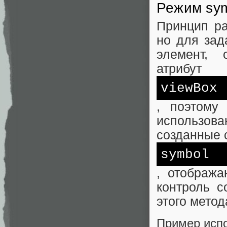
Режим sy
Принцип ра
но для зад
элемент, 
атрибут
viewBox
, поэтому
использов
созданные 
symbol
, отобража
контроль с
этого метод
Пример исп