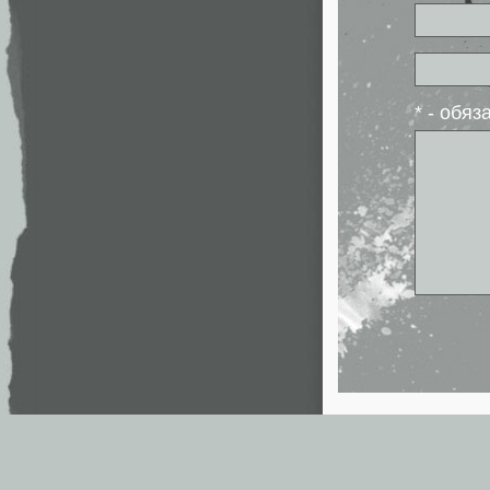
* - обя