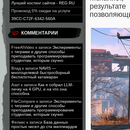
Лучший хостинг сайтов - REG.RU
результат
Промокод 5% скидки на услуги
позволяющи
39CC-C72F-6342-560A
КОММЕНТАРИИ
FreeAIVideo
к записи
Эксперименты
с тиграми и другие способы
преподавать программирование
студентам, которым скучно
Влад
к записи
NAVIS —
многоцелевой быстросборный
беспилотный катамаран
Азат
к записи
Как я собрал LLM-
печку на 4 GPU, и на что она
способна
FileCompare
к записи
Эксперименты
с тиграми и другие способы
преподавать программирование
студентам, которым скучно
Феликс
к записи
База данных
простых чисел до ста миллиардов