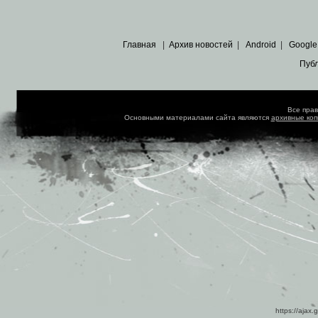
Главная
|
Архив новостей
|
Android
|
Google
Пуб
Все пра
Основными материалами сайта являются
архивные ко
https://ajax.