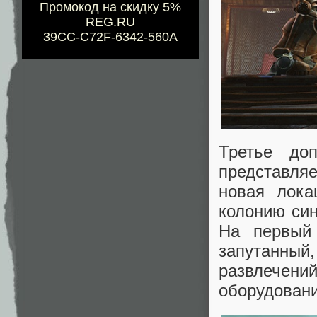
Промокод на скидку 5%
REG.RU
39CC-C72F-6342-560A
Третье доп
представля
новая лока
колонию син
На первый 
запутанны
развлечени
оборудовани