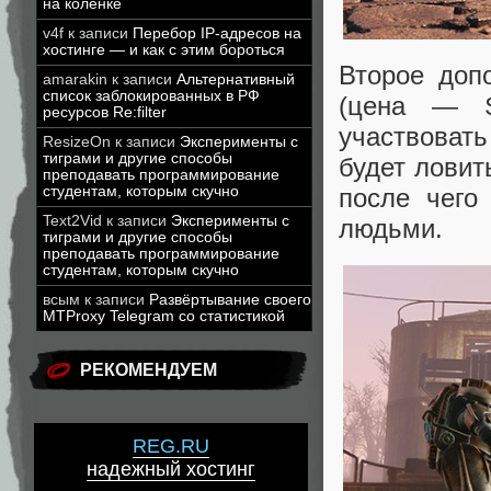
на коленке
v4f
к записи
Перебор IP-адресов на
хостинге — и как с этим бороться
Второе доп
amarakin
к записи
Альтернативный
список заблокированных в РФ
(цена — $
ресурсов Re:filter
участвовать
ResizeOn
к записи
Эксперименты с
тиграми и другие способы
будет ловит
преподавать программирование
после чего
студентам, которым скучно
Text2Vid
к записи
Эксперименты с
людьми.
тиграми и другие способы
преподавать программирование
студентам, которым скучно
всым
к записи
Развёртывание своего
MTProxy Telegram со статистикой
РЕКОМЕНДУЕМ
REG.RU
надежный хостинг