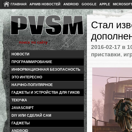
ГЛАВНАЯ
АРХИВ НОВОСТЕЙ
ANDROID
GOOGLE
APPLE
MICROSOF
Стал изв
дополнен
2016-02-17
в 1
приставки
,
иг
НОВОСТИ
ПРОГРАММИРОВАНИЕ
ИНФОРМАЦИОННАЯ БЕЗОПАСНОСТЬ
ЭТО ИНТЕРЕСНО
НАУЧНО-ПОПУЛЯРНОЕ
ГАДЖЕТЫ И УСТРОЙСТВА ДЛЯ ГИКОВ
ТЕКУЧКА
JAVASCRIPT
DIY ИЛИ СДЕЛАЙ САМ
ГАДЖЕТЫ
ANDROID