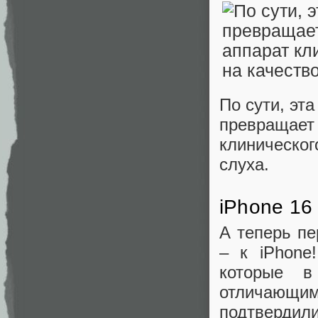
По сути, эт
превращает 
клиническог
слуха.
iPhone 16
А теперь пе
– к iPhone
которые в
отличающ
подтвердили