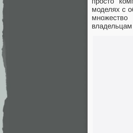
просто ком
моделях с о
множество
владельцам 