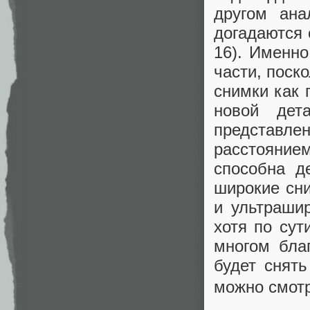
другом ана
догадаются 
16). Именно
части, поск
снимки как 
новой дет
представле
расстояни
способна д
широкие сни
и ультрашир
хотя по сут
многом бла
будет снят
можно смотр