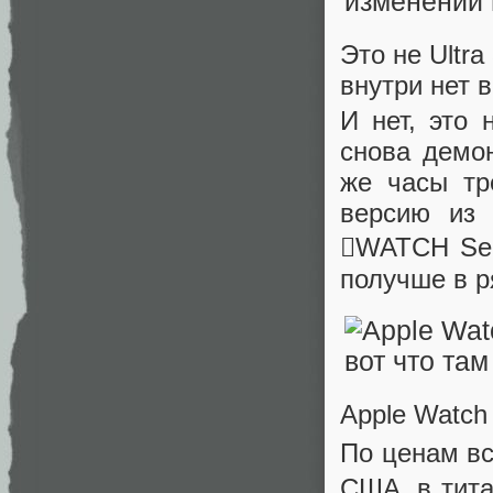
Это не Ultra
внутри нет 
И нет, это 
снова демон
же часы тр
версию из 
WATCH Seri
получше в р
Apple Watch 
По ценам вс
США, в тита