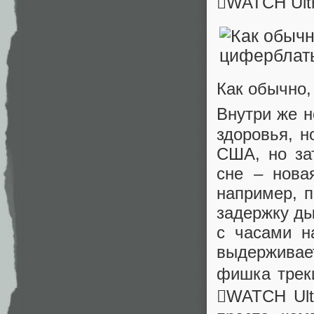
WATCH Ult
Как обычно,
Внутри же 
здоровья, н
США, но за
сне – нова
например, 
задержку ды
с часами н
выдерживае
фишка треки
WATCH Ultr