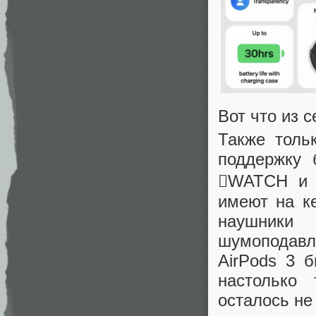
Вот что из 
Также толь
поддержку 
WATCH и M
имеют на к
наушники
шумоподавле
AirPods 3 
настолько
осталось не