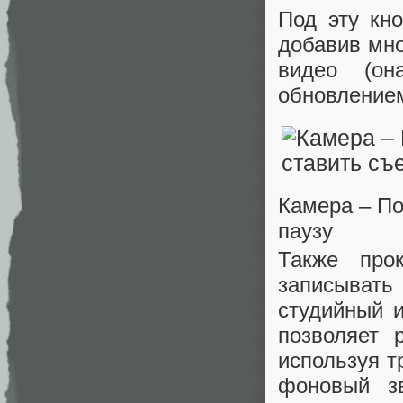
Под эту кн
добавив мно
видео (он
обновлением
Камера – По
паузу
Также про
записывать
студийный 
позволяет 
используя т
фоновый зв