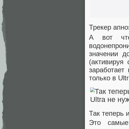
Трекер апно
А вот чт
водонепро
значении д
(активируя
заработает
только в Ult
Так теперь и
Это самые