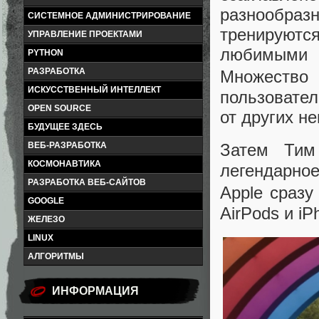
разнообра
СИСТЕМНОЕ АДМИНИСТРИРОВАНИЕ
тренируютс
УПРАВЛЕНИЕ ПРОЕКТАМИ
любимыми г
PYTHON
РАЗРАБОТКА
Множество
ИСКУССТВЕННЫЙ ИНТЕЛЛЕКТ
пользовател
OPEN SOURCE
от других н
БУДУЩЕЕ ЗДЕСЬ
ВЕБ-РАЗРАБОТКА
Затем Тим
КОСМОНАВТИКА
легендарно
РАЗРАБОТКА ВЕБ-САЙТОВ
Apple сраз
GOOGLE
AirPods и iP
ЖЕЛЕЗО
LINUX
АЛГОРИТМЫ
ИНФОРМАЦИЯ