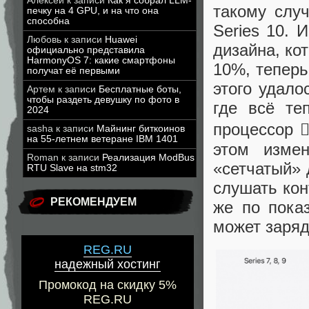
Алексей
к записи
Как я собрал LLM-
такому случ
печку на 4 GPU, и на что она
способна
Series 10. 
Любовь
к записи
Huawei
дизайна, ко
официально представила
HarmonyOS 7: какие смартфоны
10%, теперь
получат её первыми
этого удало
Артем
к записи
Бесплатные боты,
чтобы раздеть девушку по фото в
где всё те
2024
процессор 
sasha
к записи
Майнинг биткоинов
на 55-летнем ветеране IBM 1401
этом изме
Roman
к записи
Реализация ModBus
«сетчатый» 
RTU Slave на stm32
слушать кон
РЕКОМЕНДУЕМ
же по пока
может заряд
REG.RU
надежный хостинг
Промокод на скидку 5%
REG.RU