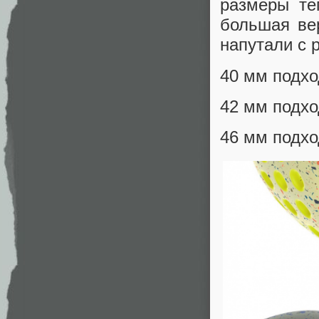
размеры те
большая ве
напутали с
40 мм подхо
42 мм подход
46 мм подход