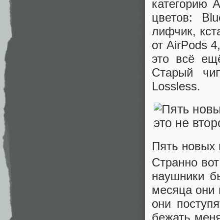
категорию 
цветов: Blu
лифчик, кст
от AirPods 
это всё ещ
Старый чип
Lossless.
Пять новых 
Странно вот
наушники б
месяца они 
они поступ
бежать меня