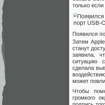
только если
Появился по
Затем Apple
станут дост
заявила, ч
ситуацию 
сделала выв
воздействи
может повли
Чтобы помо
громкого о
подпись тог