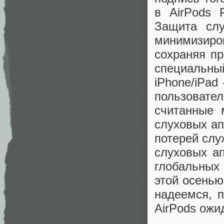
в AirPods 
Защита слу
минимизиро
сохраняя пр
специальн
iPhone/iPad
пользовате
считанные 
слуховых ап
потерей слу
слуховых ап
глобальных
этой осенью
надеемся, 
AirPods ожи